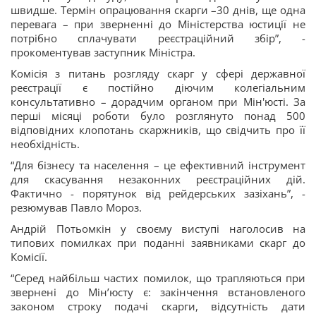
швидше. Термін опрацювання скарги –30 днів, ще одна
перевага – при зверненні до Міністерства юстиції не
потрібно сплачувати реєстраційний збір”, -
прокоментував заступник Міністра.
Комісія з питань розгляду скарг у сфері державної
реєстрації є постійно діючим колегіальним
консультативно – дорадчим органом при Мін'юсті. За
перші місяці роботи було розглянуто понад 500
відповідних клопотань скаржників, що свідчить про її
необхідність.
“Для бізнесу та населення – це ефективний інструмент
для скасування незаконних реєстраційних дій.
Фактично - порятунок від рейдерських зазіхань”, -
резюмував Павло Мороз.
Андрій Потьомкін у своєму виступі наголосив на
типових помилках при поданні заявниками скарг до
Комісії.
“Серед найбільш частих помилок, що трапляються при
звернені до Мін’юсту є: закінчення встановленого
законом строку подачі скарги, відсутність дати