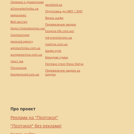
Сережки з діамантами
pereklad.ua
alliancetechnika.ua
Підготовка до НМТ / ЗНО
миралинкс
Винна шафа
Веб мастер
Перевезення хворих
https://motokosmos.ua/
hospice-life.com.ua/
Синтезатори
mk-translations.ua
perevod.agency
maltina.com.ua
agrotechnika.com.ua
Шафи купе
europeservice.com.ua
Брендові сумки
текст юа
Натяжні стелі Nova Stelya
Посилання
Перевезення хворих за
kievperevod.com.ua
кордон
Про проект
Реклама на "Протокол"
"Протокол" без реклами!