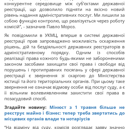
конкурентне середовище між суб’єктами державної
реєстрації, що дозволило підняти на якісно новий
рівень надання адміністративних послуг. Ми лишили за
собою функцію контролю, що реалізується через роботу
комісій”, - зазначив Павло Мороз.
Як повідомили в УКМЦ, вперше в системі державної
реєстрації прав запроваджено можливість оскарження
рішень, дій та бездіяльності державних реєстраторів в
адміністративному порядку. Одним із способів
реалізації права кожного будь-якими не забороненими
законом засобами захищати свої права і свободи від
порушень і протиправних посягань у сфері державної
реєстрації є звернення зі скаргою до Міністерства
юстиції та його територіальних органів. При цьому таке
звернення не означає відмову особи від послуг суду, а є
її вільним волевиявленням захистити свої права в
позасудовий спосіб.
Згадайте новину:
Мінюст з 1 травня більше не
реєструє майно і бізнес: тепер треба звертатись до
місцевих органів влади та нотаріусів
“На відміну від суду, комісія розглядає заяву значно