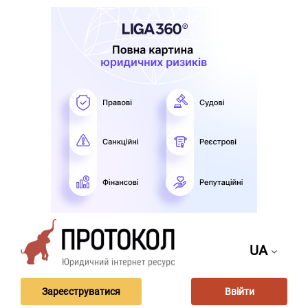
UA
Зареєструватися
Ввійти