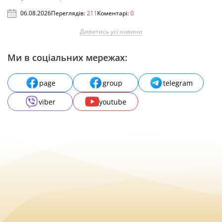
06.08.2026
Переглядів:
211
Коментарі:
0
Дивитись усі новини
Ми в соціальних мережах:
page
group
telegram
viber
youtube