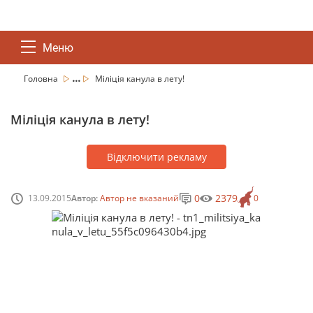
Меню
...
Головна
Міліція канула в лету!
Міліція канула в лету!
Відключити рекламу
0
2379
13.09.2015
Автор:
Автор не вказаний
0