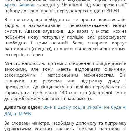
Арсен Аваков
сьогодні у Чернігові під час презентації
набору до нової поліції, передає кореспондент УНІАН.
Він пояснив, що відбудеться не просто переатестація
кадрів, а найважливіше – перезавантаження нових
смислів. Аваков зауважив, що зараз у містах можна
побачити нову патрульну поліцію, але реформувати
необхідно і кримінальний блок, створити корпус
раптової дії (спецназ), оновити підрозділи дільничних,
експертів, слідчих.
Міністр наголосив, що темпи створення поліції є досить
високими, але вони мають відповідати фізичним,
законодавчим і матеріальним можливостям. Він
зазначив, що реформа має підтримку уряду і
президента. До кінця року на поліцію передбачається
спрямувати ще близько 140 млн грн (відповідні зміни
до держбюджету має внести парламент).
Дивиться відео:
Вже в цьому році в Україні не буде ні
ДАІ, ні МРЄВ
За словами міністра, необхідну допомогу та підтримку
українським колегам надають іноземні партнери зі