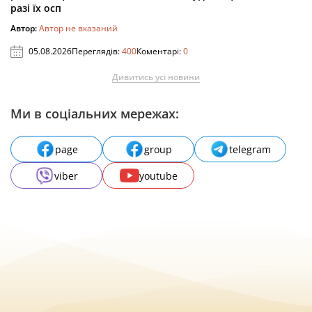
разі їх осп
Автор:
Автор не вказаний
05.08.2026
Переглядів:
400
Коментарі:
0
Дивитись усі новини
Ми в соціальних мережах:
page
group
telegram
viber
youtube