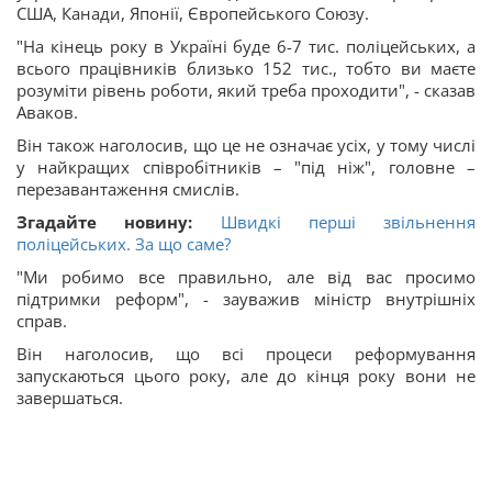
США, Канади, Японії, Європейського Союзу.
"На кінець року в Україні буде 6-7 тис. поліцейських, а
всього працівників близько 152 тис., тобто ви маєте
розуміти рівень роботи, який треба проходити", - сказав
Аваков.
Він також наголосив, що це не означає усіх, у тому числі
у найкращих співробітників – "під ніж", головне –
перезавантаження смислів.
Згадайте новину:
Швидкі перші звільнення
поліцейських. За що саме?
"Ми робимо все правильно, але від вас просимо
підтримки реформ", - зауважив міністр внутрішніх
справ.
Він наголосив, що всі процеси реформування
запускаються цього року, але до кінця року вони не
завершаться.