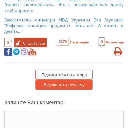
"новых" полицейских… Это я показываю вам длину
этой дороги.»
Заместитель министра МВД Украины Эка Згуладзе:
"Реформа полиции продлится пять лет. А может, и
десять..."
0
2379
0
Переглядів
Коментарі
Сподобалося
Підписатися на автора
Відключити рекламу
Залиште Ваш коментар: