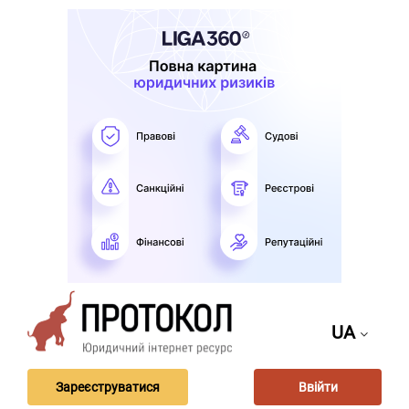
UA
Зареєструватися
Ввійти