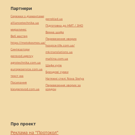
Партнери
Сережки з діамантами
pereklad.ua
alliancetechnika.ua
Підготовка до НМТ / ЗНО
миралинкс
Винна шафа
Веб мастер
Перевезення хворих
https://motokosmos.ua/
hospice-life.com.ua/
Синтезатори
mk-translations.ua
perevod.agency
maltina.com.ua
agrotechnika.com.ua
Шафи купе
europeservice.com.ua
Брендові сумки
текст юа
Натяжні стелі Nova Stelya
Посилання
Перевезення хворих за
kievperevod.com.ua
кордон
Про проект
Реклама на "Протокол"