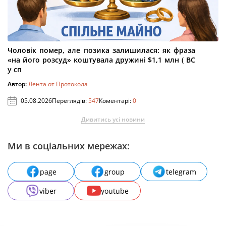
Чоловік помер, але позика залишилася: як фраза
«на його розсуд» коштувала дружині $1,1 млн ( ВС
у сп
Автор:
Лента от Протокола
05.08.2026
Переглядів:
547
Коментарі:
0
Дивитись усі новини
Ми в соціальних мережах:
page
group
telegram
viber
youtube