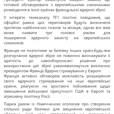
готовий обговорювати з європейськими союзниками
розміщення в їхніх країнах французької ядерної зброї.
У інтерв'ю телеканалу TF1 політик повідомив, що
офіційні рамки цих переговорів будуть визначеня
протягом найближчих тижнів та місяців, однак він вже
може назвати три головні умови для
поширення ядерного захисту на європейських
союзників:
Франція не платитиме за безпеку інших країн;будь-яке
розгортання ядерної зброї не повинно виснажувати її
здатність до самооборони;всі рішення про
використання цієї зброї ухвалюватимуться виключно
президентом Франції.Ядерне стримування у Європі
Франція активно обговорює можливість розширення
свого ядерного стримування на інші європейські
країни, реагуючи на зростаючі побоювання щодо
зменшення військової присутності США в Європі та
агресивну політику Росії.
Париж разом із Німеччиною оголосив про створення
спільної ради безпеки для зміцнення європейської