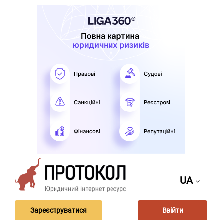
UA
Зареєструватися
Ввійти