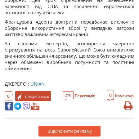
оборони. Цей крок спрямований на зменшення
залежності від США та посилення європейської
автономії в галузі безпеки.
Французька ядерна доктрина передбачає виключно
оборонне використання зброї у випадках загрози
життєво важливим інтересам країни.
За словами експертів, розширення ядерного
стримування на весь Європейський Союз вимагатиме
значного збільшення арсеналу, що може бути складним
через обмежені виробничі потужності та політичні
обмеження.
ДЖЕРЕЛО :
UNIAN
0
210
0
Переглядів
Коментарі
Сподобалося
Відключити рекламу