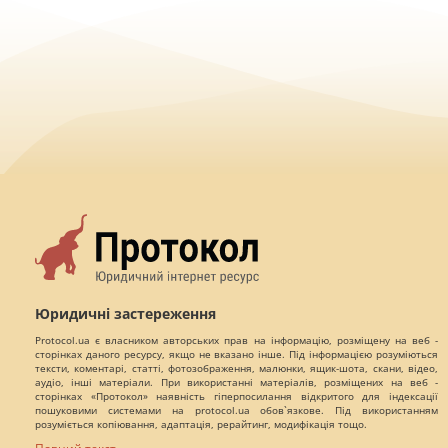
Юридичні застереження
Protocol.ua є власником авторських прав на інформацію, розміщену на веб -
сторінках даного ресурсу, якщо не вказано інше. Під інформацією розуміються
тексти, коментарі, статті, фотозображення, малюнки, ящик-шота, скани, відео,
аудіо, інші матеріали. При використанні матеріалів, розміщених на веб -
сторінках «Протокол» наявність гіперпосилання відкритого для індексації
пошуковими системами на protocol.ua обов`язкове. Під використанням
розуміється копіювання, адаптація, рерайтинг, модифікація тощо.