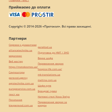
Повний текст
Приймаємо до оплати
Copyright © 2014-2026 «Протокол». Всі права захищені.
Партнери
Сережки з діамантами
pereklad.ua
alliancetechnika.ua
Підготовка до НМТ / ЗНО
миралинкс
Винна шафа
Веб мастер
Перевезення хворих
https://motokosmos.ua/
hospice-life.com.ua/
Синтезатори
mk-translations.ua
perevod.agency
maltina.com.ua
agrotechnika.com.ua
Шафи купе
europeservice.com.ua
Брендові сумки
текст юа
Натяжні стелі Nova Stelya
Посилання
Перевезення хворих за
kievperevod.com.ua
кордон