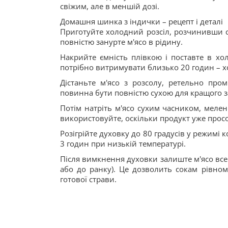
свіжим, але в меншій дозі.
Домашня шинка з індички – рецепт і деталі
Приготуйте холодний розсіл, розчинивши сіл
повністю занурте м'ясо в рідину.
Накрийте ємність плівкою і поставте в хо
потрібно витримувати близько 20 годин – х
Дістаньте м'ясо з розсолу, ретельно пр
повинна бути повністю сухою для кращого з
Потім натріть м'ясо сухим часником, меле
використовуйте, оскільки продукт уже прос
Розігрійте духовку до 80 градусів у режимі к
3 годин при низькій температурі.
Після вимкнення духовки залиште м'ясо все
або до ранку). Це дозволить сокам рівном
готової страви.