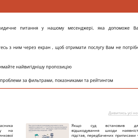
ридичне питання у нашому месенджері, яка допоможе В
тесь з ним через екран , щоб отримати послугу Вам не потріб
римайте найвигіднішу пропозицію
 проблеми за фильтрами, показниками та рейтингом
Дивитись усі н
ника
Якщо суд встановив дл
нку на
відшкодування шкоди наявніс
нкової
підстав, передбачених приписами 