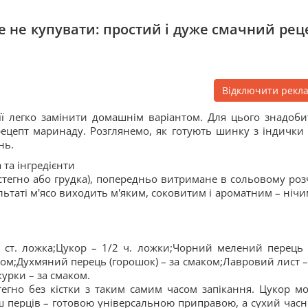
 не купувати: простий і дуже смачний рец
Відключити рекл
ї легко замінити домашнім варіантом. Для цього знадоби
рецепт маринаду. Розглянемо, як готують шинку з індички 
нь.
 та інгредієнти
стегно або грудка), попередньо витримане в сольовому роз
ультаті м'ясо виходить м'яким, соковитим і ароматним – нічи
– 1 ст. ложка;Цукор – 1/2 ч. ложки;Чорний мелений перець 
ом;Духмяний перець (горошок) – за смаком;Лавровий лист –
урки – за смаком.
стегно без кістки з таким самим часом запікання. Цукор м
іш перців – готовою універсальною приправою, а сухий часн