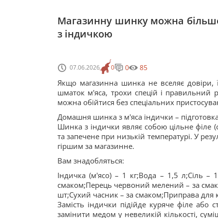
Магазинну шинку можна більше
з індичкою
0
85
07.06.2026
0
Якщо магазинна шинка не вселяє довіри, ї
шматок м'яса, трохи спецій і правильний 
можна обійтися без спеціальних пристосува
Домашня шинка з м'яса індички – підготовка
Шинка з індички являє собою цільне філе (
та запечене при низькій температурі. У рез
гіршим за магазинне.
Вам знадобляться:
Індичка (м'ясо) – 1 кг;Вода – 1,5 л;Сіль 
смаком;Перець червоний мелений – за смак
шт;Сухий часник – за смаком;Приправа для к
Замість індички підійде куряче філе або 
замінити медом у невеликій кількості, сум