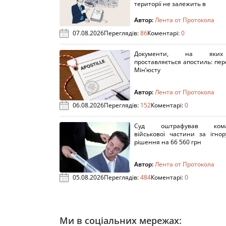
території не залежить в
Автор:
Лента от Протокола
07.08.2026
Переглядів:
86
Коментарі:
0
Документи, на яки
проставляється апостиль: пере
Мін’юсту
Автор:
Лента от Протокола
06.08.2026
Переглядів:
152
Коментарі:
0
Суд оштрафував кома
військової частини за ігно
рішення на 66 560 грн
Автор:
Лента от Протокола
05.08.2026
Переглядів:
484
Коментарі:
0
Ми в соціальних мережах: