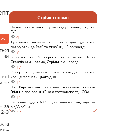
епт
Стрічка новин
Названо найсильнішу розвідку Європи, і це не
ГУР
4
аму
Туреччина закрила Чорне море для суден, що
прямували до Росії та України, - Bloomberg
ться
7
і чи
Гороскоп на 9 серпня за картами Таро:
Скорпіонам – втома, Стрільцям – зрада
17
9 серпня: церковне свято сьогодні, про що
чині
краще мовчати цього дня
11
м не
На Херсонщині росіянам наказали почати
"вільне полювання" на автотранспорт, - ОВА
11
Обрання суддів МКС: що сталось з кандидатом
– за
від України
 2–3
14
ШІ навчився створювати життєздатні віруси,
яких не існувало в природі, - NYT
ожна
12
ик –