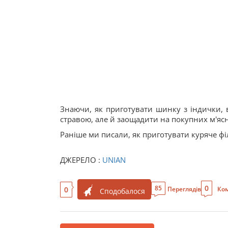
Знаючи, як приготувати шинку з індички,
стравою, але й заощадити на покупних м'ясн
Раніше ми писали, як приготувати куряче філ
ДЖЕРЕЛО :
UNIAN
0
85
0
Переглядів
Ком
Сподобалося