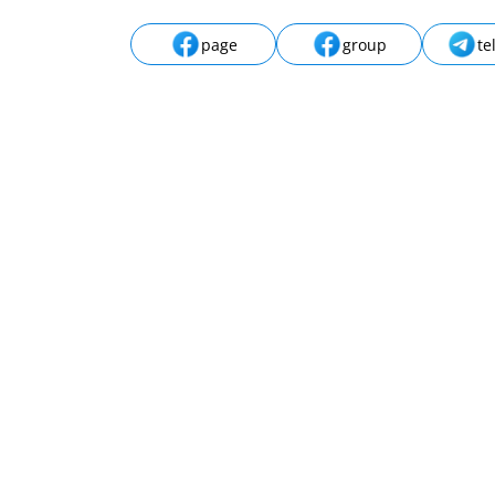
page
group
te