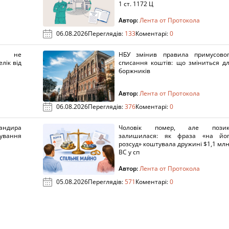
1 ст. 1172 Ц
Автор:
Лента от Протокола
06.08.2026
Переглядів:
133
Коментарі:
0
х не
НБУ змінив правила примусово
лік від
списання коштів: що зміниться д
боржників
Автор:
Лента от Протокола
06.08.2026
Переглядів:
376
Коментарі:
0
ндира
Чоловік помер, але позик
рування
залишилася: як фраза «на йо
розсуд» коштувала дружині $1,1 млн
ВС у сп
Автор:
Лента от Протокола
05.08.2026
Переглядів:
571
Коментарі:
0