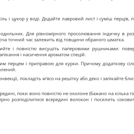
ь і цукор у воді. Додайте лавровий лист і суміш перців, п
лодильник. Для рівномірного просолювання індичку в роз
оча точний час залежить від товщини обраного шматка.
омийте і повністю висушіть паперовими рушниками: пове
апікання і насичення ароматом спецій.
ним перцем і приправою для курки. Причому додаткову сіл
олений.
онвекції, покладіть м'ясо на решітку або деко і запікайте бл
редині, поки воно повністю не охолоне (бажано на кілька г
ірно розподілитися всередині волокон і посилить соковит