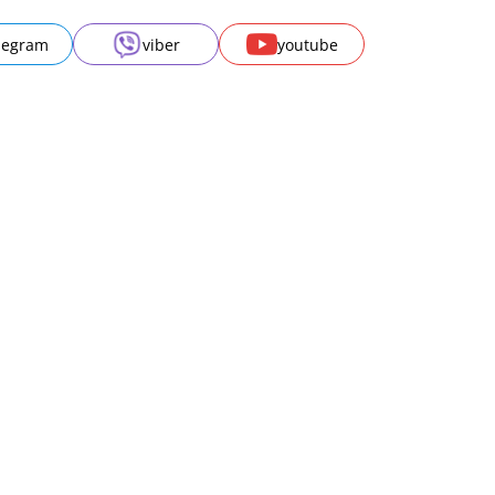
legram
viber
youtube