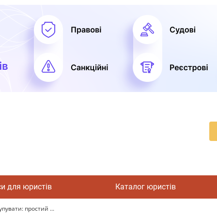
си для юристів
Каталог юристів
увати: простий ...