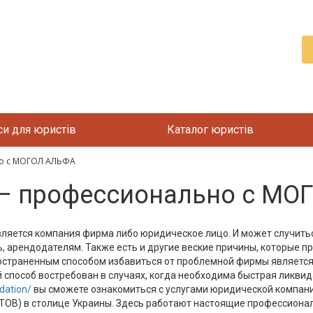
си для юристів
Каталог юристів
но с МОГОЛ АЛЬФА
– профессионально с МО
яется компания фирма либо юридическое лицо. И может случиться
 арендодателям. Также есть и другие веские причины, которые пр
остраненным способом избавиться от проблемной фирмы является 
способ востребован в случаях, когда необходима быстрая ликвид
dation/
вы сможете ознакомиться с услугами юридической компан
ТОВ) в столице Украины. Здесь работают настоящие профессионал