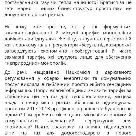
постачальника газу чи тепла на іншого? Братися за це
геть марно – інших бізнес-структур просто-таки не
допускають до цих ринків.
Не кажу вже про те, як у нас формуються
загальнонаціональні й місцеві тарифи: монополісти
лобіюють вигідну для себе ціну, а «ручні» енергетичні й
житлово-комунальні регулятори «беруть під козирьок» і
затверджують економічно необґрунтовані й часто
захмарні тарифи, які слугують лише для збагачення
«неприродних» монополій.
До речі, нещодавно Нацкомісія з державного
регулювання у сферах енергетики та комунальних
послуг виклала в публічний простір нібито сенсаційну
інформацію. Попри власні обіцянки знизити тарифи за
стабільних цін на газ для теплопостачання, місцева
влада в низці міст і різних областях їх підвищувала
протягом 2017-2018 рр. Цікаво, а раніше не було про це
відомо? І чи зроблять після цього місцеві чиновники й
комунальники адекватний перерахунок для
споживачів? Надто, зважаючи на значне підвищення
ціни на газ для домогосподарств з нового