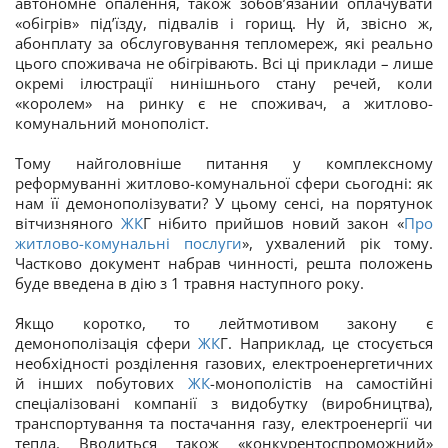
автономне опалення, також зобов’язаний оплачувати
«обігрів» під’їзду, підвалів і горищ. Ну й, звісно ж,
абонплату за обслуговування тепломереж, які реально
цього споживача не обігрівають. Всі ці приклади – лише
окремі ілюстрації нинішнього стану речей, коли
«королем» на ринку є не споживач, а житлово-
комунальний монополіст.
Тому найголовніше питання у комплексному
реформуванні житлово-комунальної сфери сьогодні: як
нам її демонополізувати? У цьому сенсі, на порятунок
вітчизняного
ЖК
Г нібито прийшов новий закон «
Про
житлово-комунальні послуги
», ухвалений рік тому.
Частково документ набрав чинності, решта положень
буде введена в дію з 1 травня наступного року.
Якщо коротко, то лейтмотивом закону є
демонополізація сфери
ЖК
Г. Наприклад, це стосується
необхідності розділення газових, електроенергетичних
й інших побутових
ЖК
-монополістів на самостійні
спеціалізовані компанії з видобутку (виробництва),
транспортування та постачання газу, електроенергії чи
тепла. Вводиться також «конкурентоспроможний»