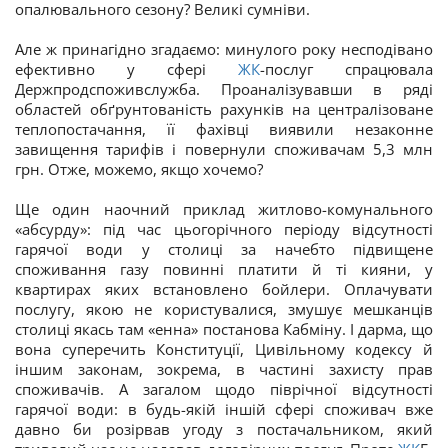
опалювального сезону? Великі сумніви.
Але ж принагідно згадаємо: минулого року несподівано
ефективно у сфері
ЖК
-послуг спрацювала
Держпродспоживслужба. Проаналізувавши в ряді
областей обґрунтованість рахунків на централізоване
теплопостачання, її фахівці виявили незаконне
завищення тарифів і повернули споживачам 5,3 млн
грн. Отже, можемо, якщо хочемо?
Ще один наочний приклад житлово-комунального
«абсурду»: під час цьогорічного періоду відсутності
гарячої води у столиці за начебто підвищене
споживання газу повинні платити й ті кияни, у
квартирах яких встановлено бойлери. Оплачувати
послугу, якою не користувалися, змушує мешканців
столиці якась там «енна» постанова Кабміну. І дарма, що
вона суперечить Конституції, Цивільному кодексу й
іншим законам, зокрема, в частині захисту прав
споживачів. А загалом щодо піврічної відсутності
гарячої води: в будь-якій іншій сфері споживач вже
давно би розірвав угоду з постачальником, який