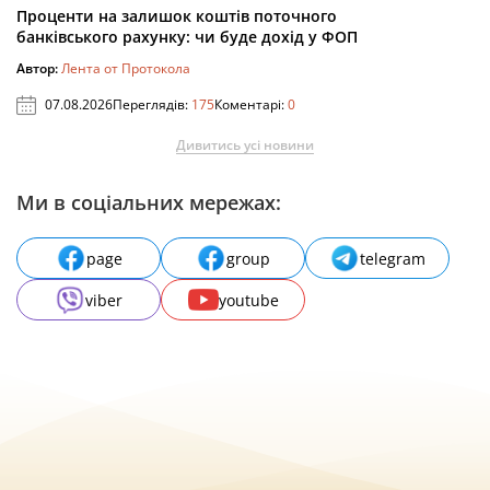
Проценти на залишок коштів поточного
банківського рахунку: чи буде дохід у ФОП
Автор:
Лента от Протокола
07.08.2026
Переглядів:
175
Коментарі:
0
Дивитись усі новини
Ми в соціальних мережах:
page
group
telegram
viber
youtube