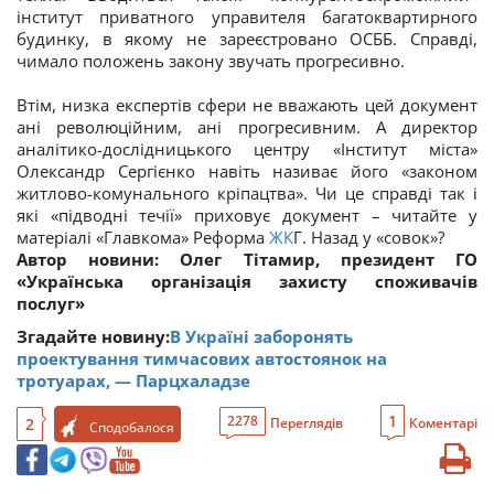
інститут приватного управителя багатоквартирного
будинку, в якому не зареєстровано ОСББ. Справді,
чимало положень закону звучать прогресивно.
Втім, низка експертів сфери не вважають цей документ
ані революційним, ані прогресивним. А директор
аналітико-дослідницького центру «Інститут міста»
Олександр Сергієнко навіть називає його «законом
житлово-комунального кріпацтва». Чи це справді так і
які «підводні течії» приховує документ – читайте у
матеріалі «Главкома» Реформа
ЖК
Г. Назад у «совок»?
Автор новини: Олег Тітамир, президент ГО
«Українська організація захисту споживачів
послуг»
Згадайте новину:
В Україні заборонять
проектування тимчасових автостоянок на
тротуарах, — Парцхаладзе
1
2278
2
Переглядів
Коментарі
Сподобалося