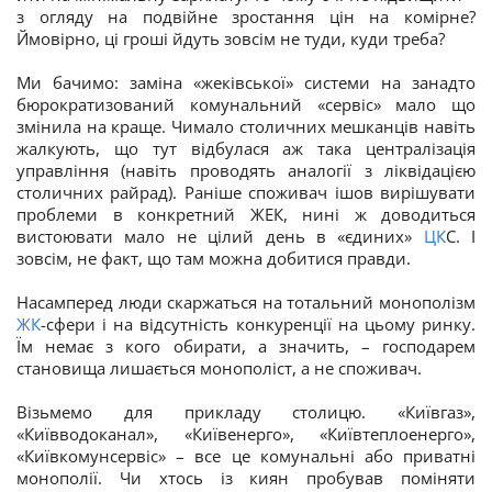
з огляду на подвійне зростання цін на комірне?
Ймовірно, ці гроші йдуть зовсім не туди, куди треба?
Ми бачимо: заміна «жеківської» системи на занадто
бюрократизований комунальний «сервіс» мало що
змінила на краще. Чимало столичних мешканців навіть
жалкують, що тут відбулася аж така централізація
управління (навіть проводять аналогії з ліквідацією
столичних райрад). Раніше споживач ішов вирішувати
проблеми в конкретний ЖЕК, нині ж доводиться
вистоювати мало не цілий день в «єдиних»
ЦК
С. І
зовсім, не факт, що там можна добитися правди.
Насамперед люди скаржаться на тотальний монополізм
ЖК
-сфери і на відсутність конкуренції на цьому ринку.
Їм немає з кого обирати, а значить, – господарем
становища лишається монополіст, а не споживач.
Візьмемо для прикладу столицю. «Київгаз»,
«Київводоканал», «Київенерго», «Київтеплоенерго»,
«Київкомунсервіс» – все це комунальні або приватні
монополії. Чи хтось із киян пробував поміняти