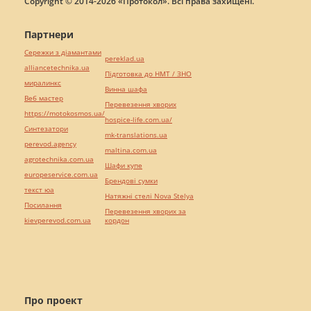
Copyright © 2014-2026 «Протокол». Всі права захищені.
Партнери
Сережки з діамантами
pereklad.ua
alliancetechnika.ua
Підготовка до НМТ / ЗНО
миралинкс
Винна шафа
Веб мастер
Перевезення хворих
https://motokosmos.ua/
hospice-life.com.ua/
Синтезатори
mk-translations.ua
perevod.agency
maltina.com.ua
agrotechnika.com.ua
Шафи купе
europeservice.com.ua
Брендові сумки
текст юа
Натяжні стелі Nova Stelya
Посилання
Перевезення хворих за
kievperevod.com.ua
кордон
Про проект