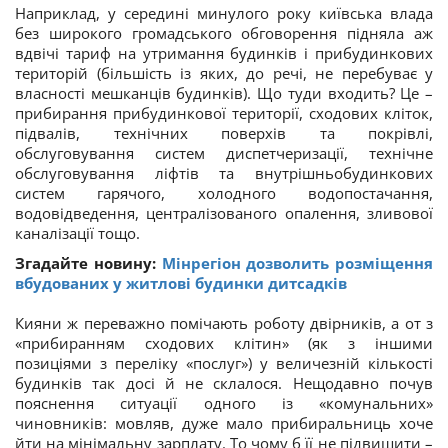
Наприклад, у середині минулого року київська влада
без широкого громадського обговорення підняла аж
вдвічі тариф на утримання будинків і прибудинкових
територій (більшість із яких, до речі, не перебуває у
власності мешканців будинків). Що туди входить? Це –
прибирання прибудинкової території, сходових кліток,
підвалів, технічних поверхів та покрівлі,
обслуговування систем диспетчеризації, технічне
обслуговування ліфтів та внутрішньобудинкових
систем гарячого, холодного водопостачання,
водовідведення, централізованого опалення, зливової
каналізації тощо.
Згадайте новину:
Мінрегіон дозволить розміщення
вбудованих у житлові будинки дитсадків
Кияни ж переважно помічають роботу двірників, а от з
«прибиранням сходових клітин» (як з іншими
позиціями з переліку «послуг») у величезній кількості
будинків так досі й не склалося. Нещодавно почув
пояснення ситуації одного із «комунальних»
чиновників: мовляв, дуже мало прибиральниць хоче
йти на мінімальну зарплату. То чому б її не підвищити –