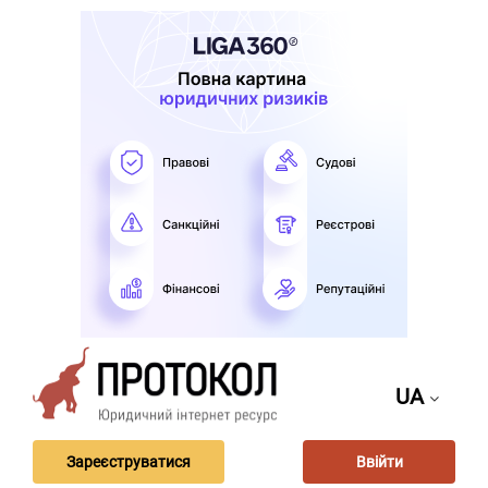
UA
Зареєструватися
Ввійти