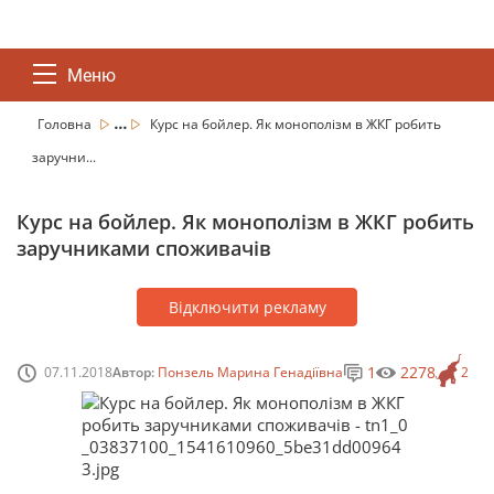
Меню
...
Головна
Курс на бойлер. Як монополізм в ЖКГ робить
заручни...
Курс на бойлер. Як монополізм в ЖКГ робить
заручниками споживачів
Відключити рекламу
1
2278
07.11.2018
Автор:
Понзель Марина Генадіївна
2