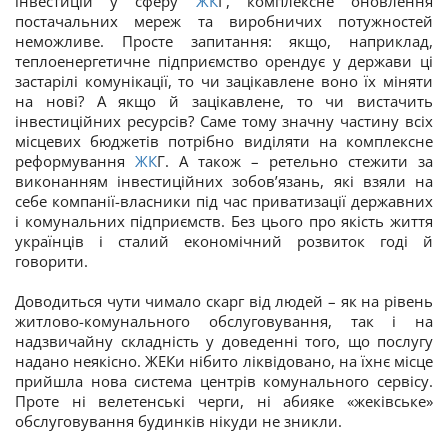
інвестицій у сферу
ЖК
Г, комплексне оновлення
постачальних мереж та виробничих потужностей
неможливе. Просте запитання: якщо, наприклад,
теплоенергетичне підприємство орендує у держави ці
застарілі комунікації, то чи зацікавлене воно їх міняти
на нові? А якщо й зацікавлене, то чи вистачить
інвестиційних ресурсів? Саме тому значну частину всіх
місцевих бюджетів потрібно виділяти на комплексне
реформування
ЖК
Г. А також – ретельно стежити за
виконанням інвестиційних зобов’язань, які взяли на
себе компанії-власники під час приватизації державних
і комунальних підприємств. Без цього про якість життя
українців і сталий економічний розвиток годі й
говорити.
Доводиться чути чимало скарг від людей – як на рівень
житлово-комунального обслуговування, так і на
надзвичайну складність у доведенні того, що послугу
надано неякісно. ЖЕКи нібито ліквідовано, на їхнє місце
прийшла нова система центрів комунального сервісу.
Проте ні велетенські черги, ні абияке «жеківське»
обслуговування будинків нікуди не зникли.