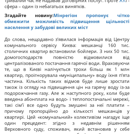
тривалий час не надавав договірних послуг. Проте
ЖК
Г-
сфера – один із небагатьох винятків.
Згадайте новину:
Мінрегіон пропонує чітко
обмежити можливість підвищення щільності
населення у забудові великих міст
До слова, нещодавно з’явилася інформація від Центру
комунального сервісу Києва: мешканці 160 тис.
столичних квартир встановили бойлери. З них 50 тис.
домогосподарств повністю відмовилися від
централізованого постачання гарячої води. Враховуючи
те, що в Києві налічується трохи більш як 1 млн
квартир, проігнорувала «муніципальну» воду їхня п’ята
частина. Кількість таких відмов буде лише зростати
також із огляду на підвищення цін на гарячу воду із-за
подорожчання газу. Але ж наступного року, коли буде
введена абонплата на водо- і теплопостачальні мережі,
такі сім’ї все одно будуть змушені за неї платити –
причому пропорційно до кількості мешканців у
квартирі. Цей «комунальний» колективізм нагадує іще
один прецедент: згідно з недавнім рішенням
Верховного суду, споживач, який встановив у себе