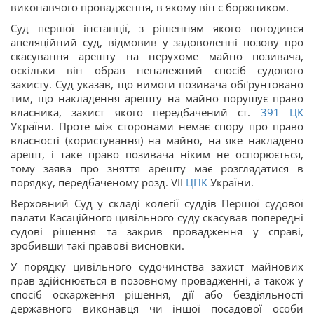
виконавчого провадження, в якому він є боржником.
Суд першої інстанції, з рішенням якого погодився
апеляційний суд, відмовив у задоволенні позову про
скасування арешту на нерухоме майно позивача,
оскільки він обрав неналежний спосіб судового
захисту. Суд указав, що вимоги позивача обґрунтовано
тим, що накладення арешту на майно порушує право
власника, захист якого передбачений ст.
391
ЦК
України. Проте між сторонами немає спору про право
власності (користування) на майно, на яке накладено
арешт, і таке право позивача ніким не оспорюється,
тому заява про зняття арешту має розглядатися в
порядку, передбаченому розд. VII
ЦПК
України.
Верховний Суд у складі колегії суддів Першої судової
палати Касаційного цивільного суду скасував попередні
судові рішення та закрив провадження у справі,
зробивши такі правові висновки.
У порядку цивільного судочинства захист майнових
прав здійснюється в позовному провадженні, а також у
спосіб оскарження рішення, дії або бездіяльності
державного виконавця чи іншої посадової особи