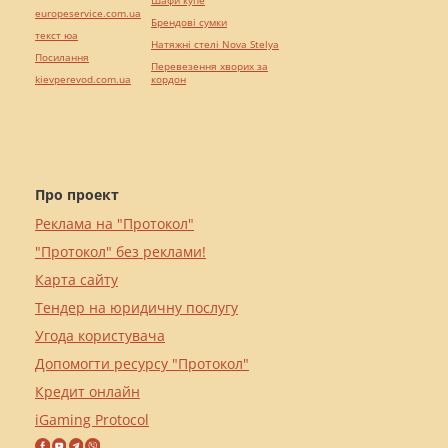
Шафи купе
europeservice.com.ua
Брендові сумки
текст юа
Натяжні стелі Nova Stelya
Посилання
Перевезення хворих за
kievperevod.com.ua
кордон
Про проект
Реклама на "Протокол"
"Протокол" без реклами!
Карта сайту
Тендер на юридичну послугу
Угода користувача
Допомогти ресурсу "Протокол"
Кредит онлайн
iGaming Protocol