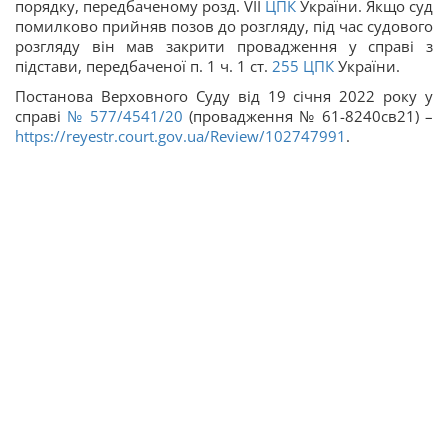
порядку, передбаченому розд. VII
ЦПК
України. Якщо суд
помилково прийняв позов до розгляду, під час судового
розгляду він мав закрити провадження у справі з
підстави, передбаченої п. 1 ч. 1 ст.
255
ЦПК
України.
Постанова Верховного Суду від 19 січня 2022 року у
справі
№ 577/4541/20
(провадження № 61-8240св21) –
https://reyestr.court.gov.ua/Review/102747991
.