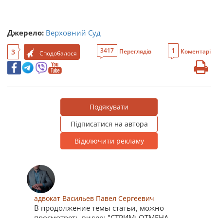
Джерело:
Верховний Суд
1
3417
3
Переглядів
Коментарі
Сподобалося
Подякувати
Підписатися на автора
Відключити рекламу
адвокат Васильев Павел Сергеевич
В продолжение темы статьи, можно
просмотреть видео: "СТРИМ: ОТМЕНА