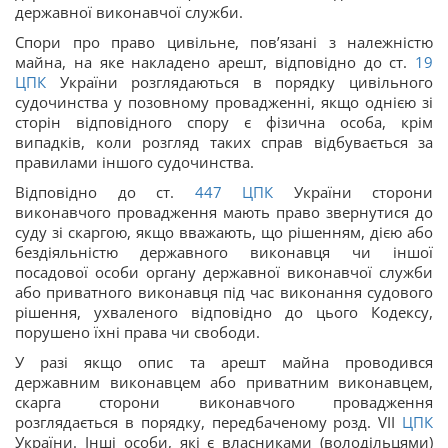
державної виконавчої служби.
Спори про право цивільне, пов’язані з належністю
майна, на яке накладено арешт, відповідно до ст.
19
ЦПК
України розглядаються в порядку цивільного
судочинства у позовному провадженні, якщо однією зі
сторін відповідного спору є фізична особа, крім
випадків, коли розгляд таких справ відбувається за
правилами іншого судочинства.
Відповідно до ст.
447
ЦПК
України сторони
виконавчого провадження мають право звернутися до
суду зі скаргою, якщо вважають, що рішенням, дією або
бездіяльністю державного виконавця чи іншої
посадової особи органу державної виконавчої служби
або приватного виконавця під час виконання судового
рішення, ухваленого відповідно до цього Кодексу,
порушено їхні права чи свободи.
У разі якщо опис та арешт майна проводився
державним виконавцем або приватним виконавцем,
скарга сторони виконавчого провадження
розглядається в порядку, передбаченому розд. VII
ЦПК
України. Інші особи, які є власниками (володільцями)