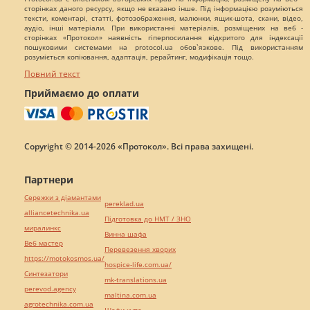
сторінках даного ресурсу, якщо не вказано інше. Під інформацією розуміються
тексти, коментарі, статті, фотозображення, малюнки, ящик-шота, скани, відео,
аудіо, інші матеріали. При використанні матеріалів, розміщених на веб -
сторінках «Протокол» наявність гіперпосилання відкритого для індексації
пошуковими системами на protocol.ua обов`язкове. Під використанням
розуміється копіювання, адаптація, рерайтинг, модифікація тощо.
Повний текст
Приймаємо до оплати
Copyright © 2014-2026 «Протокол». Всі права захищені.
Партнери
Сережки з діамантами
pereklad.ua
alliancetechnika.ua
Підготовка до НМТ / ЗНО
миралинкс
Винна шафа
Веб мастер
Перевезення хворих
https://motokosmos.ua/
hospice-life.com.ua/
Синтезатори
mk-translations.ua
perevod.agency
maltina.com.ua
agrotechnika.com.ua