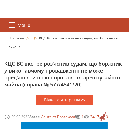
Меню
...
Головна
КЦС ВС вкотре роз’яснив судам, що боржник у
викона...
КЦС ВС вкотре роз’яснив судам, що боржник
у виконавчому провадженні не може
пред’являти позов про зняття арешту з його
майна (справа № 577/4541/20)
Відключити рекламу
1
3417
02.02.2022
Автор:
Лента от Протокола
3