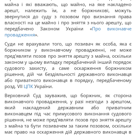
майна і які вважають, що майно, на яке накладено
арешт, належить їм, а не боржникові, можуть
звернутися до суду з позовом про визнання права
власності на це майно і про зняття з нього арешту, що
передбачено Законом України «
Про виконавче
провадження
».
Суди не врахували того, що позивач як особа, яка є
боржником у виконавчому провадженні, не може
пред’являти позов про зняття арешту з майна, оскільки
законом у цьому випадку передбачений інший порядок
судового захисту, а саме оскарження боржником
рішення, дій чи бездіяльності державного виконавця
або приватного виконавця в порядку, передбаченому
розд. VII
ЦПК
України.
Верховний Суд зауважив, що боржник, як сторона
виконавчого провадження, у разі незгоди з арештом,
який накладений державним або приватним
виконавцем під час примусового виконання судового
рішення, не може пред’являти позов про зняття арешту
з майна та бути позивачем за таким позовом, оскільки
має право на оскарження дій державного виконавця в