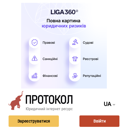
UA
Зареєструватися
Ввійти