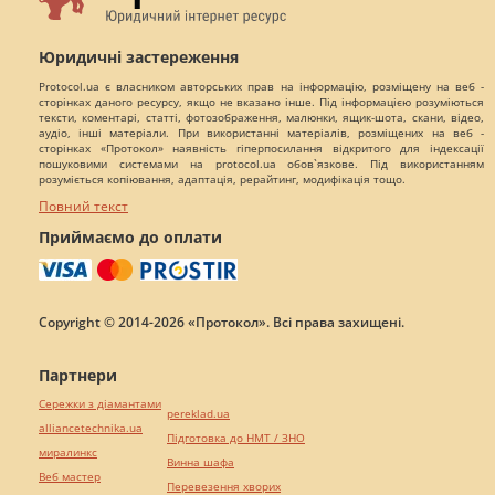
Юридичні застереження
Protocol.ua є власником авторських прав на інформацію, розміщену на веб -
сторінках даного ресурсу, якщо не вказано інше. Під інформацією розуміються
тексти, коментарі, статті, фотозображення, малюнки, ящик-шота, скани, відео,
аудіо, інші матеріали. При використанні матеріалів, розміщених на веб -
сторінках «Протокол» наявність гіперпосилання відкритого для індексації
пошуковими системами на protocol.ua обов`язкове. Під використанням
розуміється копіювання, адаптація, рерайтинг, модифікація тощо.
Повний текст
Приймаємо до оплати
Copyright © 2014-2026 «Протокол». Всі права захищені.
Партнери
Сережки з діамантами
pereklad.ua
alliancetechnika.ua
Підготовка до НМТ / ЗНО
миралинкс
Винна шафа
Веб мастер
Перевезення хворих