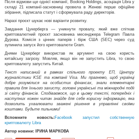
Після відмови ще однієї компанії, Booking Holdings, асоціація Libra у
складі 21 компанії-засновниці провела в Женеві перше офіційне
зібрання, підписала статут і сформувала раду директорів.
Наразі проєкт шукає нові варіанти розвитку.
Завдання Цукерберга — уникнути провалу, який вже спіткав
криптовалютний проєкт засновника меcенджера Telegram Павла
Дурова. Комісія з цінних паперів і бірж США (SEC) через суд
зупинила запуск його криптовалюти Gram.
Днями Цукерберг використав як аргумент на свою користь
китайську загрозу. Мовляв, якщо він не запустить Libra, то свою
криптовалюту запустить Китай.
Текст написаний в рамках спільного проекту ЕП, Центру
журналістики KSE та компанії Visa. Ми прагнемо, щоб українці
добре розумілися на особистих фінансах, знали елементарні
правила для їхнього захисту, головні українські та міжнародні події
зі світу фінансів. Сподіваємося, що в цьому тексті, попередніх і
наступних кожен читач знайде для себе корисну інформацію, яка
дозволить ухвалювати зважені рішення в управлінні своїми
коштами. Будьте пильними!
Вспомните новость:
Facebook запустил собственную
криптовалюту Libra
Автор новини: ІРИНА МАРКОВА