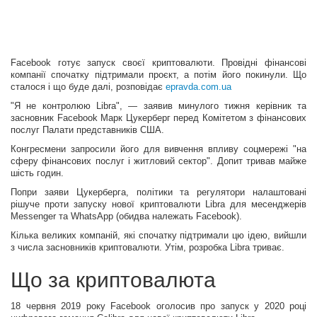
Facebook готує запуск своєї криптовалюти. Провідні фінансові
компанії спочатку підтримали проєкт, а потім його покинули. Що
сталося і що буде далі, розповідає
epravda.com.ua
"Я не контролюю Libra", — заявив минулого тижня керівник та
засновник Facebook Марк Цукерберг перед Комітетом з фінансових
послуг Палати представників США.
Конгресмени запросили його для вивчення впливу соцмережі "на
сферу фінансових послуг і житловий сектор". Допит тривав майже
шість годин.
Попри заяви Цукерберга, політики та регулятори налаштовані
рішуче проти запуску нової криптовалюти Libra для месенджерів
Messenger та WhatsApp (обидва належать Facebook).
Кілька великих компаній, які спочатку підтримали цю ідею, вийшли
з числа засновників криптовалюти. Утім, розробка Libra триває.
Що за криптовалюта
18 червня 2019 року Facebook оголосив про запуск у 2020 році