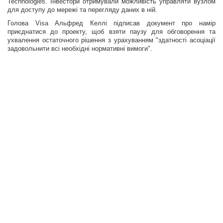
Technologies. Інвестори отримували можливість управляти вузлом
для доступу до мережі та перегляду даних в ній.
Голова Visa Альфред Келлі підписав документ про намір
приєднатися до проекту, щоб взяти паузу для обговорення та
ухвалення остаточного рішення з урахуванням "здатності асоціації
задовольнити всі необхідні нормативні вимоги".