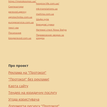
https://motokosmos.ua/
hospice-life.com.ua/
Синтезатори
mk-translations.ua
perevod.agency
maltina.com.ua
agrotechnika.com.ua
Шафи купе
europeservice.com.ua
Брендові сумки
текст юа
Натяжні стелі Nova Stelya
Посилання
Перевезення хворих за
kievperevod.com.ua
кордон
Про проект
Реклама на "Протокол"
"Протокол" без реклами!
Карта сайту
Тендер на юридичну послугу
Угода користувача
Допомогти ресурсу "Протокол"