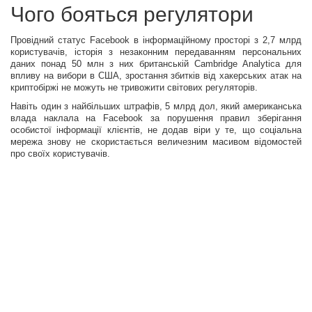
Чого бояться регулятори
Провідний статус Facebook в інформаційному просторі з 2,7 млрд
користувачів, історія з незаконним передаванням персональних
даних понад 50 млн з них британській Cambridge Analytica для
впливу на вибори в США, зростання збитків від хакерських атак на
криптобіржі не можуть не тривожити світових регуляторів.
Навіть один з найбільших штрафів, 5 млрд дол, який американська
влада наклала на Facebook за порушення правил зберігання
особистої інформації клієнтів, не додав віри у те, що соціальна
мережа знову не скористається величезним масивом відомостей
про своїх користувачів.