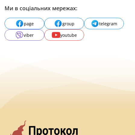
Ми в соціальних мережах:
page
group
telegram
viber
youtube