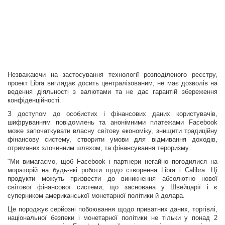
Незважаючи на застосування технології розподіленого реєстру,
проект Libra виглядає досить централізованим, не має дозволів на
ведення діяльності з валютами та не дає гарантій збереження
конфіденційності.
З доступом до особистих і фінансових даних користувачів,
шифруванням повідомлень та анонімними платежами Facebook
може започаткувати власну світову економіку, знищити традиційну
фінансову систему, створити умови для відмивання доходів,
отриманих злочинним шляхом, та фінансування тероризму.
"Ми вимагаємо, щоб Facebook і партнери негайно погодилися на
мораторій на будь-які роботи щодо створення Libra і Calibra. Ці
продукти можуть призвести до виникнення абсолютно нової
світової фінансової системи, що заснована у Швейцарії і є
суперником американської монетарної політики й долара.
Це породжує серйозні побоювання щодо приватних даних, торгівлі,
національної безпеки і монетарної політики не тільки у понад 2