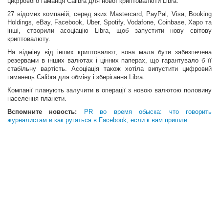
цифрового гаманця Calibra для нової криптовалюти Libra.
27 відомих компаній, серед яких Mastercard, PayPal, Visa, Booking
Holdings, eBay, Facebook, Uber, Spotify, Vodafone, Coinbase, Xapo та
інші, створили асоціацію Libra, щоб запустити нову світову
криптовалюту.
На відміну від інших криптовалют, вона мала бути забезпечена
резервами в інших валютах і цінних паперах, що гарантувало б її
стабільну вартість. Асоціація також хотіла випустити цифровий
гаманець Calibra для обміну і зберігання Libra.
Компанії планують залучити в операції з новою валютою половину
населення планети.
Вспомните новость:
PR во время обыска: что говорить
журналистам и как ругаться в Facebook, если к вам пришли