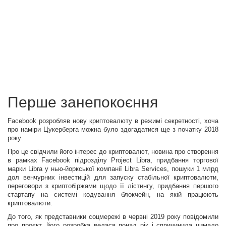
Перше занепокоєння
Facebook розробляв нову криптовалюту в режимі секретності, хоча
про наміри Цукерберга можна було здогадатися ще з початку 2018
року.
Про це свідчили його інтерес до криптовалют, новина про створення
в рамках Facebook підрозділу Project Libra, придбання торгової
марки Libra у нью-йоркської компанії Libra Services, пошуки 1 млрд
дол венчурних інвестицій для запуску стабільної криптовалюти,
переговори з криптобіржами щодо її лістингу, придбання першого
стартапу на системі кодування блокчейн, на якій працюють
криптовалюти.
До того, як представники соцмережі в червні 2019 року повідомили
про проєкт, його розробка велася понад рік і спричинила чимало