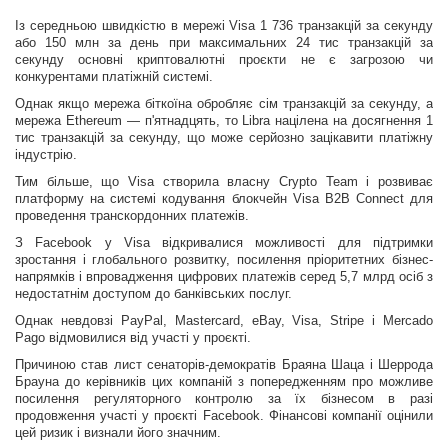
Із середньою швидкістю в мережі Visa 1 736 транзакцій за секунду
або 150 млн за день при максимальних 24 тис транзакцій за
секунду основні криптовалютні проєкти не є загрозою чи
конкурентами платіжній системі.
Однак якщо мережа біткоїна обробляє сім транзакцій за секунду, а
мережа Ethereum — п'ятнадцять, то Libra націлена на досягнення 1
тис транзакцій за секунду, що може серйозно зацікавити платіжну
індустрію.
Тим більше, що Visa створила власну Crypto Team і розвиває
платформу на системі кодування блокчейн Visa B2B Connect для
проведення транскордонних платежів.
З Facebook у Visa відкривалися можливості для підтримки
зростання і глобального розвитку, посилення пріоритетних бізнес-
напрямків і впровадження цифрових платежів серед 5,7 млрд осіб з
недостатнім доступом до банківських послуг.
Однак невдовзі PayPal, Mastercard, eBay, Visa, Stripe і Mercado
Pago відмовилися від участі у проєкті.
Причиною став лист сенаторів-демократів Браяна Шаца і Шеррода
Брауна до керівників цих компаній з попередженням про можливе
посилення регуляторного контролю за їх бізнесом в разі
продовження участі у проєкті Facebook. Фінансові компанії оцінили
цей ризик і визнали його значним.