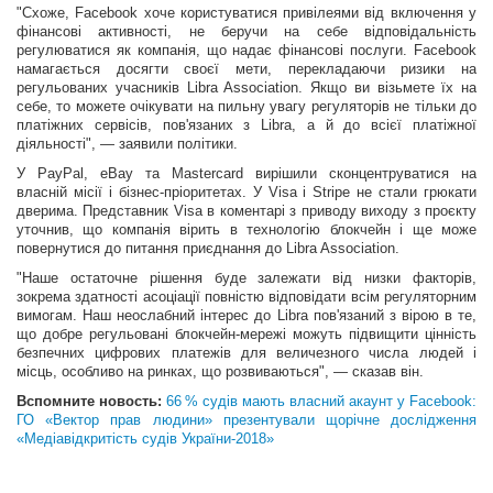
"Схоже, Facebook хоче користуватися привілеями від включення у
фінансові активності, не беручи на себе відповідальність
регулюватися як компанія, що надає фінансові послуги. Facebook
намагається досягти своєї мети, перекладаючи ризики на
регульованих учасників Libra Association. Якщо ви візьмете їх на
себе, то можете очікувати на пильну увагу регуляторів не тільки до
платіжних сервісів, пов'язаних з Libra, а й до всієї платіжної
діяльності", — заявили політики.
У PayPal, eBay та Mastercard вирішили сконцентруватися на
власній місії і бізнес-пріоритетах. У Visa і Stripe не стали грюкати
дверима. Представник Visa в коментарі з приводу виходу з проєкту
уточнив, що компанія вірить в технологію блокчейн і ще може
повернутися до питання приєднання до Libra Association.
"Наше остаточне рішення буде залежати від низки факторів,
зокрема здатності асоціації повністю відповідати всім регуляторним
вимогам. Наш неослабний інтерес до Libra пов'язаний з вірою в те,
що добре регульовані блокчейн-мережі можуть підвищити цінність
безпечних цифрових платежів для величезного числа людей і
місць, особливо на ринках, що розвиваються", — сказав він.
Вспомните новость:
66 % судів мають власний акаунт у Facebook:
ГО «Вектор прав людини» презентували щорічне дослідження
«Медіавідкритість судів України-2018»