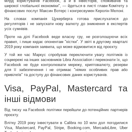
млрд користувачів Facebook, а й в інвесторів, споживачів та
широкої глобальної економіки", — йдеться в листі глави Комітету з
фінансових послуг Максин Вотерс і конгресвумен Керолін Мелоні.
На словах компанія Цукерберга готова прислухатися до
регуляторів і не запускати нову валюту до зникнення в експертів
усіх сумнівів.
Проте на ділі Facebook веде власну гру, не розголошуючи всіх
правил, і лише кидає опонентам "кістки". У звіті в другому кварталі
2019 року компанія заявила, що може відмовитися від проєкту.
У той же час Маркус спробував переключити увагу політиків із
соцмережі на інших засновників Libra Association і переконати їх, що
Facebook не буде контролювати мережу, криптовалюту, резерви
для її забезпечення і не отримає "ніяких особливих прав або
привілеїв" та доступу до фінансових даних користувачів.
Visa, PayPal, Mastercard та
інші відмови
Від тиску на Facebook політики перейшли до потенційних партнерів
проєкту.
Влітку 2019 року інвестувати в Calibra по 10 млн дол погодилися
Visa, Mastercard, PayPal, Stripe, Booking.com, MercadoLibre, Uber