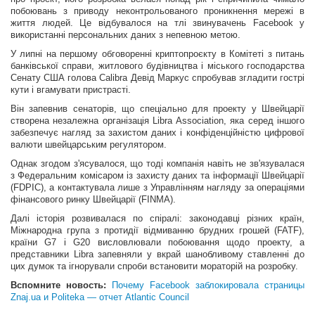
побоювань з приводу неконтрольованого проникнення мережі в
життя людей. Це відбувалося на тлі звинувачень Facebook у
використанні персональних даних з непевною метою.
У липні на першому обговоренні криптопроєкту в Комітеті з питань
банківської справи, житлового будівництва і міського господарства
Сенату США голова Calibra Девід Маркус спробував згладити гострі
кути і вгамувати пристрасті.
Він запевнив сенаторів, що спеціально для проекту у Швейцарії
створена незалежна організація Libra Association, яка серед іншого
забезпечує нагляд за захистом даних і конфіденційністю цифрової
валюти швейцарським регулятором.
Однак згодом з'ясувалося, що тоді компанія навіть не зв'язувалася
з Федеральним комісаром із захисту даних та інформації Швейцарії
(FDPIC), а контактувала лише з Управлінням нагляду за операціями
фінансового ринку Швейцарії (FINMA).
Далі історія розвивалася по спіралі: законодавці різних країн,
Міжнародна група з протидії відмиванню брудних грошей (FATF),
країни G7 і G20 висловлювали побоювання щодо проекту, а
представники Libra запевняли у вкрай шанобливому ставленні до
цих думок та ігнорували спроби встановити мораторій на розробку.
Вспомните новость:
Почему Facebook заблокировала страницы
Znaj.ua и Politeka — отчет Atlantic Council