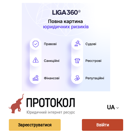
UA
Зареєструватися
Ввійти