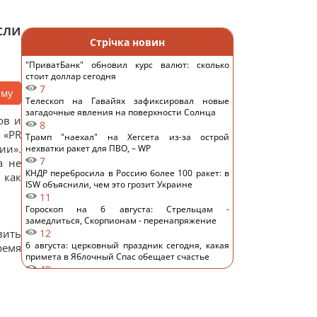
сли
Стрічка новин
"ПриватБанк" обновил курс валют: сколько
стоит доллар сегодня
7
аму
Телескоп на Гавайях зафиксировал новые
загадочные явления на поверхности Солнца
ов и
8
 «PR
Трамп "наехал" на Хегсета из-за острой
ии».
нехватки ракет для ПВО, – WP
7
а не
КНДР перебросила в Россию более 100 ракет: в
 как
ISW объяснили, чем это грозит Украине
11
Гороскоп на 6 августа: Стрельцам -
замедлиться, Скорпионам - перенапряжение
вить
12
6 августа: церковный праздник сегодня, какая
ремя
примета в Яблочный Спас обещает счастье
49
Овсянка против гранолы: диетологи
рассказали, что лучше для контроля уровня
сахара в крови
15