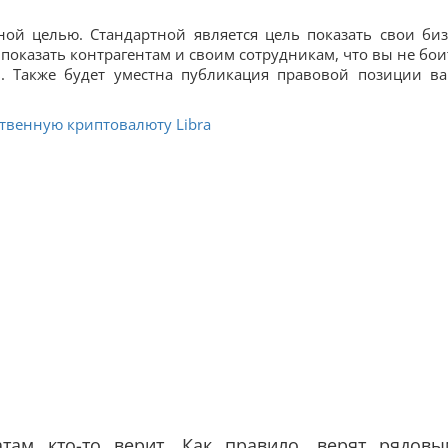
ой целью. Стандартной является цель показать свои биз
 показать контрагентам и своим сотрудникам, что вы не бои
сь. Также будет уместна публикация правовой позиции в
ственную криптовалюту Libra
атам кто-то верит. Как правило, верят рядовы