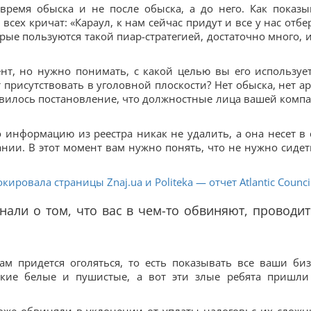
время обыска и не после обыска, а до него. Как показы
всех кричат: «Караул, к нам сейчас придут и все у нас отбер
рые пользуются такой пиар-стратегией, достаточно много, и
т, но нужно понимать, с какой целью вы его использует
присутствовать в уголовной плоскости? Нет обыска, нет ар
явилось постановление, что должностные лица вашей комп
 информацию из реестра никак не удалить, а она несет в 
ии. В этот момент вам нужно понять, что не нужно сидет
ировала страницы Znaj.ua и Politeka — отчет Atlantic Counci
знали о том, что вас в чем-то обвиняют, проводи
м придется оголяться, то есть показывать все ваши биз
акие белые и пушистые, а вот эти злые ребята пришли