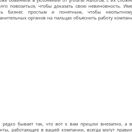
оже обвиняли в уклонении от уплаты налогов: с их слож
лго повозиться, чтобы доказать свою невиновность. Им
ать бизнес простым и понятным, чтобы неопытно
анительных органов на пальцах объяснить работу компан
 редко бывает так, что вот к вам пришли внезапно, а 
анты, работающие в вашей компании, всегда могут прави