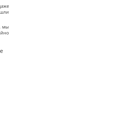
даже
ишли
, мы
айно
е