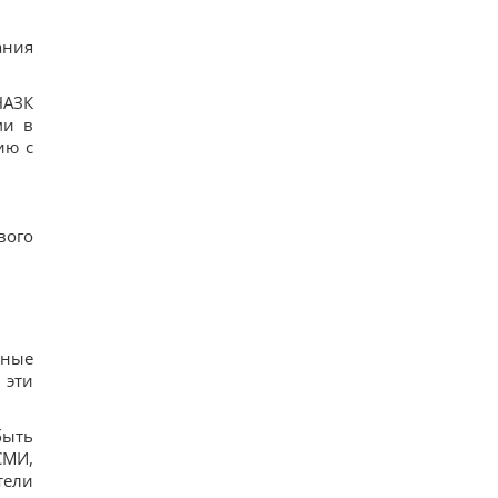
ания
НАЗК
ми в
ию с
вого
жные
 эти
быть
СМИ,
тели