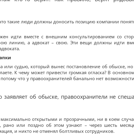
, что такие люди должны доносить позицию компании поня
жен идти вместе с внешним консультированием со сто
вою линию, а адвокат – свою. Эти вещи должны идти вме
адвоката.
тапки
а или судью, который вынес постановление об обыске, но
лаете. К чему может привести громкая огласка? В основном
т, потому что у правоохранителей банально нет возможности
 заявляет об обыске, правоохранители не спеша
 максимально открытыми и прозрачными, ни в коем случа
, рано или поздно об этом узнают – через шесть месяц
мация, и никто не отменял болтливых сотрудников.