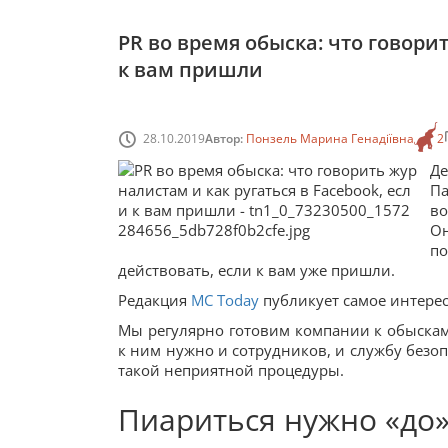
PR во время обыска: что говорит
к вам пришли
28.10.2019
Автор:
Понзель Марина Генадіївна
2
Де
Па
во
Он
п
действовать, если к вам уже пришли.
Редакция
MC Today
публикует самое интерес
Мы регулярно готовим компании к обыскам.
к ним нужно и сотрудников, и службу безо
такой неприятной процедуры.
Пиариться нужно «до»,