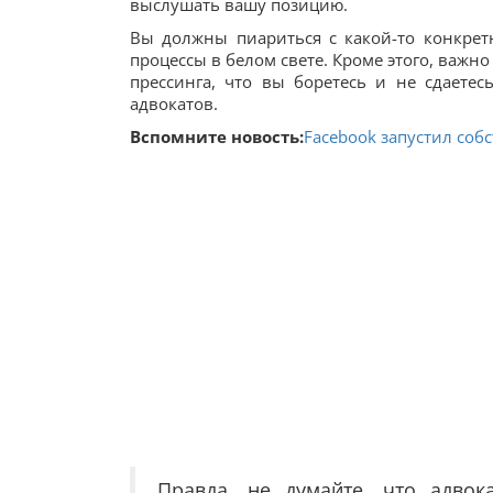
выслушать вашу позицию.
Вы должны пиариться с какой-то конкретн
процессы в белом свете. Кроме этого, важно
прессинга, что вы боретесь и не сдаете
адвокатов.
Вспомните новость:
Facebook запустил соб
Правда, не думайте, что адвок