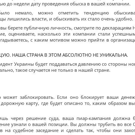
тью до недели дату проведения обыска в вашей компании.
было немало, можно отметить тенденцию обыскив
цы лишились власти, и обыскивать их стало очень удобно.
: вы берете публичную личность, смотрите по декларациям 
ие, оцениваете, насколько эти компании стали успешны
огадываетесь, с каким мотивом можно прийти в организац
ЩУЮ. НАША СТРАНА В ЭТОМ АБСОЛЮТНО НЕ УНИКАЛЬНА.
дент Украины будет поддаваться давлению со стороны но
ально, такое случается не только в нашей стране.
о может заблокировать. Если оно блокирует ваши дене
орожную карту, где будет описано то, каким образом вы
ишь через решение суда, ваша пиар-кампания должна 
жение узнали о вашей позиции. Вы должны трубить во все 
в на судебное заседание и сделать так, чтобы они захо