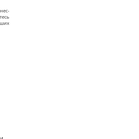
нес-
тесь
аших
м