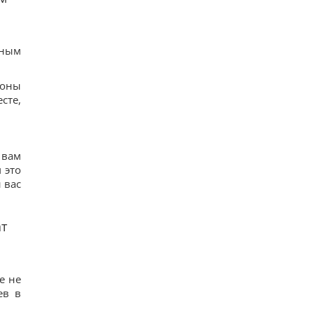
тным
роны
сте,
 вам
 это
 вас
т
е не
ев в