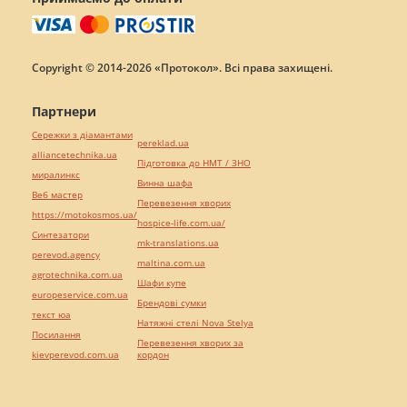
Copyright © 2014-2026 «Протокол». Всі права захищені.
Партнери
Сережки з діамантами
pereklad.ua
alliancetechnika.ua
Підготовка до НМТ / ЗНО
миралинкс
Винна шафа
Веб мастер
Перевезення хворих
https://motokosmos.ua/
hospice-life.com.ua/
Синтезатори
mk-translations.ua
perevod.agency
maltina.com.ua
agrotechnika.com.ua
Шафи купе
europeservice.com.ua
Брендові сумки
текст юа
Натяжні стелі Nova Stelya
Посилання
Перевезення хворих за
kievperevod.com.ua
кордон