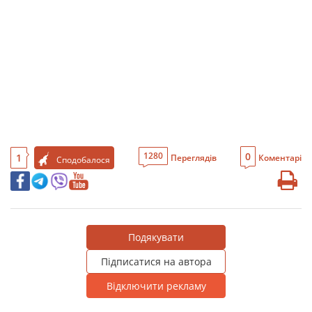
0
1280
1
Переглядів
Коментарі
Сподобалося
Подякувати
Підписатися на автора
Відключити рекламу