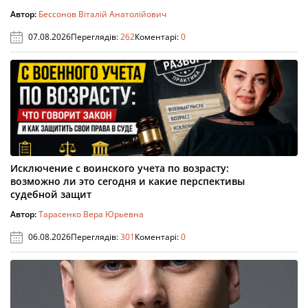
Автор:
Бессонов Віталій Анатолійович
07.08.2026
Переглядів:
262
Коментарі:
0
Исключение с воинского учета по возрасту:
возможно ли это сегодня и какие перспективы
судебной защит
Автор:
Тарасенко Вера Юрьевна
06.08.2026
Переглядів:
301
Коментарі:
0