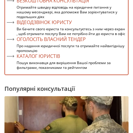
БЕЗКОШТОВНА КОНСУЛЬТАЦІЯ
Отримайте швидку відповідь на юридичне питання у
нашому месенджері, яка допоможе Вам зорієнтуватися у
подальших діях
ВІДЕОДЗВІНОК ЮРИСТУ
Ви бачите свого юриста та консультуєтесь з ним через екран
, щоб отримати послугу Вам не потрібно йти до юриста в офіс
ОГОЛОСІТЬ ВЛАСНИЙ ТЕНДЕР
Про надання юридичної послуги та отримайте найвигіднішу
пропозицію
КАТАЛОГ ЮРИСТІВ
Пошук виконавця для вирішення Вашої проблеми за
фильтрами, показниками та рейтингом
Популярні консультації