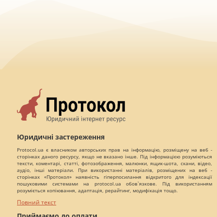
Юридичні застереження
Protocol.ua є власником авторських прав на інформацію, розміщену на веб -
сторінках даного ресурсу, якщо не вказано інше. Під інформацією розуміються
тексти, коментарі, статті, фотозображення, малюнки, ящик-шота, скани, відео,
аудіо, інші матеріали. При використанні матеріалів, розміщених на веб -
сторінках «Протокол» наявність гіперпосилання відкритого для індексації
пошуковими системами на protocol.ua обов`язкове. Під використанням
розуміється копіювання, адаптація, рерайтинг, модифікація тощо.
Повний текст
Приймаємо до оплати