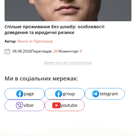
Спільне проживання без шлюбу: особливості
доведення та юридичні ризики
Автор:
Лента от Протокола
06.08.2026
Переглядів:
269
Коментарі:
0
Дивитись всі консультації
Ми в соціальних мережах:
page
group
telegram
viber
youtube