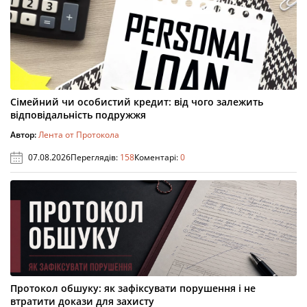
Сімейний чи особистий кредит: від чого залежить
відповідальність подружжя
Автор:
Лента от Протокола
07.08.2026
Переглядів:
158
Коментарі:
0
Протокол обшуку: як зафіксувати порушення і не
втратити докази для захисту