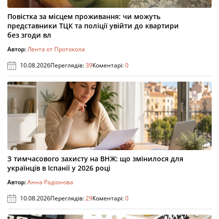
Повістка за місцем проживання: чи можуть
представники ТЦК та поліції увійти до квартири
без згоди вл
Автор:
Лента от Протокола
10.08.2026
Переглядів:
39
Коментарі:
0
З тимчасового захисту на ВНЖ: що змінилося для
українців в Іспанії у 2026 році
Автор:
Анна Радіонова
10.08.2026
Переглядів:
29
Коментарі:
0