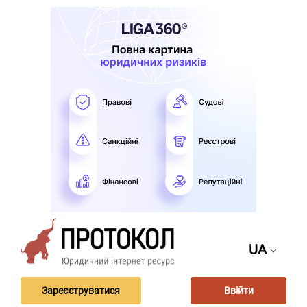
UA
Зареєструватися
Ввійти