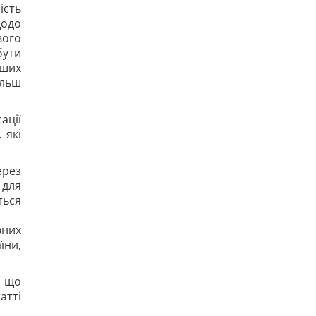
ість
щодо
вого
бути
нших
ільш
ації
 які
ерез
 для
ться
вних
їни,
, що
атті