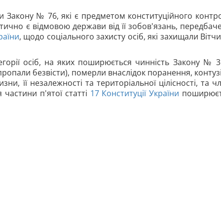
Закону № 76, які є предметом конституційного контр
тично є відмовою держави від її зобов'язань, передбач
раїни
, щодо соціального захисту осіб, які захищали Вітчи
егорії осіб, на яких поширюється чинність Закону № 3
(пропали безвісти), померли внаслідок поранення, контузі
изни, її незалежності та територіальної цілісності, та ч
 частини п'ятої статті
17
Конституції України
поширюєт