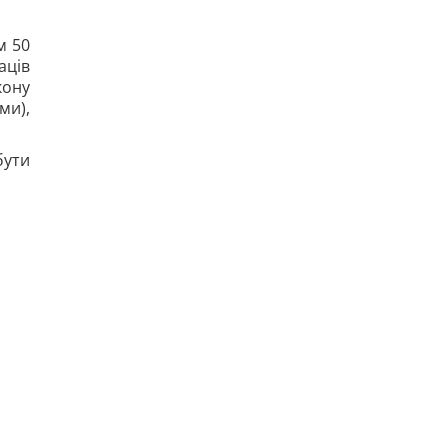
м 50
аців
кону
ми),
бути