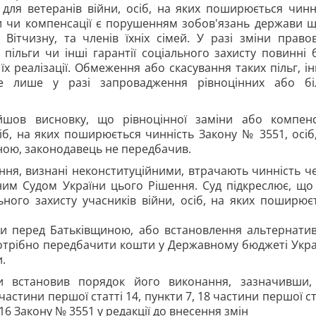
 для ветеранів війни, осіб, на яких поширюється чинн
іни чи компенсації є порушенням зобов'язань держави 
 Вітчизну, та членів їхніх сімей. У разі зміни право
пільги чи інші гарантії соціального захисту повинні 
х реалізації. Обмеження або скасування таких пільг, і
ве лише у разі запровадження рівноцінних або б
йшов висновку, що рівноцінної заміни або компенс
сіб, на яких поширюється чинність Закону № 3551, осіб,
ною, законодавець не передбачив.
ння, визнані неконституційними, втрачають чинність ч
йним Судом України цього Рішення. Суд підкреслює, що
ьного захисту учасників війни, осіб, на яких поширює
уги перед Батьківщиною, або встановлення альтернати
 потрібно передбачити кошти у Державному бюджеті Укра
и.
ни встановив порядок його виконання, зазначивши
частини першої статті 14, пункти 7, 18 частини першої ст
 16 Закону № 3551 у редакції до внесення змін