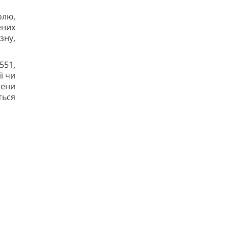
Одне налаштування, яке варто змінити всім
власникам нових телевізорів
олю,
21
ених
Вчені виявили відбитки пальців на кераміці
зну,
віком 8000 років: що їх здивувало
20
Україна ставить Путіна на передвиборчий
551,
годинник, - Newsweek
ї чи
21
Така зброя є лише у кількох країн: Зеленський
лени
про створення української балістики
ься
18