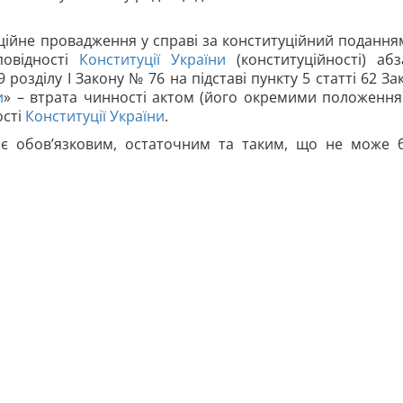
уційне провадження у справі за конституційний подання
повідності
Конституції України
(конституційності) абз
 розділу І Закону № 76 на підставі пункту 5 статті 62 За
и
» – втрата чинності актом (його окремими положення
ості
Конституції України
.
 є обов’язковим, остаточним та таким, що не може 