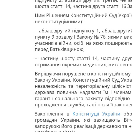
підпункту 2, абзаци другий, третій, чет
шоста статті 14, частина друга статті 16 З
Цим Рішенням Конституційний Суд Украї
неконституційними):
– абзац другий підпункту 1, абзац другий
пункту 9 розділу І Закону № 76, якими в
учасників війни, осіб, на яких поширюєть
перед Батьківщиною;
– частину шосту статті 14, частину др
отримання окремих медичних, житлово-ко
Вирішуючи порушене в конституційному по
Закону України, Конституційний Суд Укра
незалежність та територіальну цілісніс
держава повинна надавати їм і членам 
гарантії соціального захисту відповідно 
проходження служби, так і після її закінче
Закріплення в
Конституції України
обов
громадян України, які захищають Вітчи
запорукою його реалізації державою та н