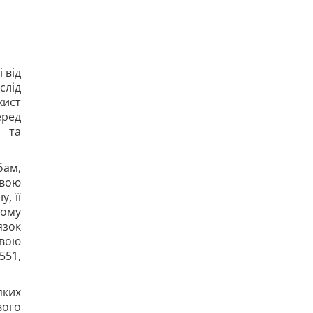
 від
слід
хист
еред
т та
бам,
авою
, її
ьому
язок
авою
551,
яких
вого