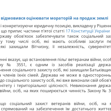
 відмовився оцінювати мораторій на продаж землі
і конкретизуючи юридичну позицію, викладену у Рішенні
 що припис частини п'ятої статті
17
Конституції України
ржаву обов'язок забезпечувати також соціальний за
 у тому числі осіб, які мають особливі заслуги п
які захищали Вітчизну, її незалежність, сувереніте
нні вказує, що встановлення пільг ветеранам війни, осо
ну № 3551, є одним із засобів реалізації держ
ння соціального захисту осіб, які захищали Батьківщину
 та членів їхніх сімей. Держава не може в односторонн
о соціального захисту осіб, які вже виконали свій обов'
нітету і територіальної цілісності. Невиконання держ
війни, осіб, на яких поширюється чинність Закону № 3
що соціальний захист ветеранів війни, осіб, на 
 спрямований на забезпечення їм достатнього життє