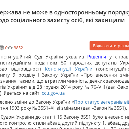
Держава не може в односторонньому порядк
до соціального захисту осіб, які захищали
Відключити рекл
0
3852
онституційний Суд України ухвалив
Рішення
у справ
онституційним поданням 50 народних депутатів Укр
одо відповідності
Конституції України
(конституційно
ункту 9 розділу І Закону України «Про внесення змі
знання такими, що втратили чинність, деяких законода
тів України» від 28 грудня 2014 року № 76–VIII (далі-Зак
), йдеться на сайті
ccu.gov.ua
сено зміни до Закону України «
Про статус ветеранів ві
втня 1993 року № 3551–XII зі змінами (далі–Закон № 3551).
Судом України до статті 15 Закону 3551 було внесено н
ого контролю стали абзац другий підпункту 1, абзац др