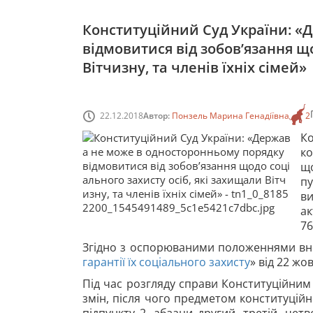
Конституційний Суд України: «
відмовитися від зобов’язання що
Вітчизну, та членів їхніх сімей»
22.12.2018
Автор:
Понзель Марина Генадіївна
2
К
к
щ
п
ви
ак
76
Згідно з оспорюваними положеннями вне
гарантії їх соціального захисту
» від 22 жо
Під час розгляду справи Конституційним 
змін, після чого предметом конституційн