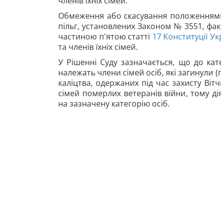
членів їхніх сімей.
Обмеження або скасування положеннями 
пільг, установлених Законом № 3551, фак
частиною п'ятою статті
17
Конституції Ук
та членів їхніх сімей.
У Рішенні Суду зазначається, що до кат
належать члени сімей осіб, які загинули 
каліцтва, одержаних під час захисту Вітч
сімей померлих ветеранів війни, тому дія
на зазначену категорію осіб.