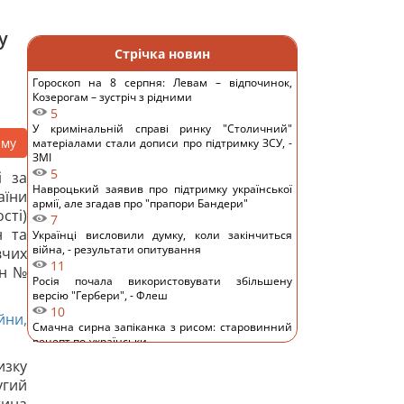
у
Стрічка новин
Гороскоп на 8 серпня: Левам – відпочинок,
Козерогам – зустріч з рідними
5
У кримінальній справі ринку "Столичний"
аму
матеріалами стали дописи про підтримку ЗСУ, -
ЗМІ
5
і за
Навроцький заявив про підтримку української
аїни
армії, але згадав про "прапори Бандери"
сті)
7
н та
Українці висловили думку, коли закінчиться
війна, - результати опитування
вчих
11
он №
Росія почала використовувати збільшену
версію "Гербери", - Флеш
10
йни,
Смачна сирна запіканка з рисом: старовинний
рецепт по-українськи
12
изку
Дантес показався з новою коханою (фото)
угий
12