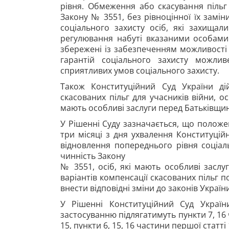
рівня. Обмеження або скасування пільг
Закону № 3551, без рівноцінної їх зам
соціального захисту осіб, які захищали
регулювання набуті вказаними особами 
збережені із забезпеченням можливості ї
гарантій соціального захисту можли
сприятливих умов соціального захисту.
Також Конституційний Суд України ді
скасованих пільг для учасників війни, о
мають особливі заслуги перед Батьківщи
У Рішенні Суду зазначається, що положе
три місяці з дня ухвалення Конституці
відновлення попереднього рівня соціал
чинність Закону
№ 3551, осіб, які мають особливі засл
варіантів компенсації скасованих пільг
внести відповідні зміни до законів Україн
У Рішенні Конституційний Суд Украї
застосуванню підлягатимуть пункти 7, 16 
15, пункти 6, 15, 16 частини першої статті