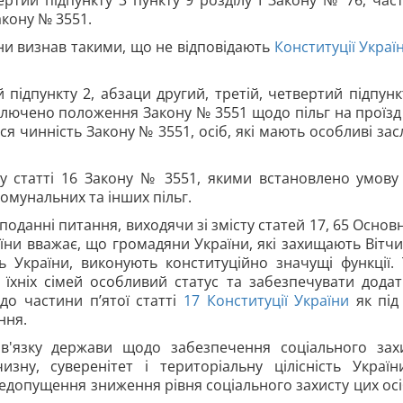
вертий підпункту 3 пункту 9 розділу І Закону № 76, час
акону № 3551.
ни визнав такими, що не відповідають
Конституції Украї
 підпункту 2, абзаци другий, третій, четвертий підпунк
иключено положення Закону № 3551 щодо пільг на проїзд
ся чинність Закону № 3551, осіб, які мають особливі зас
угу статті 16 Закону № 3551, якими встановлено умову
мунальних та інших пільг.
данні питання, виходячи зі змісту статей 17, 65 Основ
їни вважає, що громадяни України, які захищають Вітчи
ть України, виконують конституційно значущі функції.
їхніх сімей особливий статус та забезпечувати додат
до частини п’ятої статті
17
Конституції України
як під
ння.
'язку держави щодо забезпечення соціального зах
зну, суверенітет і територіальну цілісність Україн
едопущення зниження рівня соціального захисту цих осі