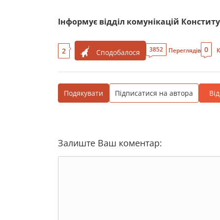
Інформує відділ комунікацій Конститу
0
3852
2
Переглядів
К
Сподобалося
Подякувати
Підписатися на автора
Ві
Залиште Ваш коментар: