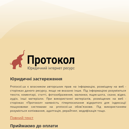
Юридичні застереження
Protocol.ua є власником авторських прав на інформацію, розміщену на веб -
сторінках даного ресурсу, якщо не вказано інше. Під інформацією розуміються
тексти, коментарі, статті, фотозображення, малюнки, ящик-шота, скани, відео,
аудіо, інші матеріали. При використанні матеріалів, розміщених на веб -
сторінках «Протокол» наявність гіперпосилання відкритого для індексації
пошуковими системами на protocol.ua обов`язкове. Під використанням
розуміється копіювання, адаптація, рерайтинг, модифікація тощо.
Повний текст
Приймаємо до оплати