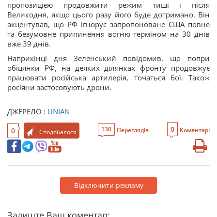
пропозицією продовжити режим тиші і після
Великодня, якщо цього разу його буде дотримано. Він
акцентував, що РФ ігнорує запропоноване США повне
та безумовне припинення вогню терміном на 30 днів
вже 39 днів.
Наприкінці дня Зеленський повідомив, що попри
обіцянки РФ, на деяких ділянках фронту продовжує
працювати російська артилерія, точаться бої. Також
росіяни застосовують дрони.
ДЖЕРЕЛО :
UNIAN
0
130
0
Переглядів
Коментарі
Сподобалося
Відключити рекламу
Залиште Ваш коментар: