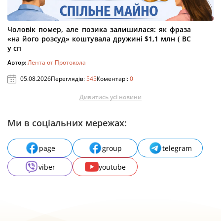
Чоловік помер, але позика залишилася: як фраза
«на його розсуд» коштувала дружині $1,1 млн ( ВС
у сп
Автор:
Лента от Протокола
05.08.2026
Переглядів:
545
Коментарі:
0
Дивитись усі новини
Ми в соціальних мережах:
page
group
telegram
viber
youtube