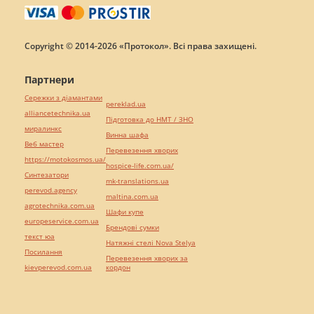
Copyright © 2014-2026 «Протокол». Всі права захищені.
Партнери
Сережки з діамантами
pereklad.ua
alliancetechnika.ua
Підготовка до НМТ / ЗНО
миралинкс
Винна шафа
Веб мастер
Перевезення хворих
https://motokosmos.ua/
hospice-life.com.ua/
Синтезатори
mk-translations.ua
perevod.agency
maltina.com.ua
agrotechnika.com.ua
Шафи купе
europeservice.com.ua
Брендові сумки
текст юа
Натяжні стелі Nova Stelya
Посилання
Перевезення хворих за
kievperevod.com.ua
кордон