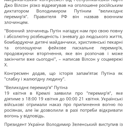
Джо Вілсон різко відреагував на оголошене російським
диктатором Володимиром Путіним "великоднє
перемирʼя". Правителя РФ він назвав воєнним
злочинцем.
"Воєнний злочинець Путін нагадує нам про свою повну
і абсолютну розбещеність і зневагу до людського життя,
бомбардуючи дитячі майданчики, християнські пекарні
та оголошуючи фейкове пасхальне перемир'я,
продовжуючи вторгнення, яке він розпочав і може
закінчити вже сьогодні", – написав Вілсон у соцмережі
Х.
Конгресмен додав, що історія запамʼятає Путіна як
"слабку і жалюгідну людину".
"Великоднє перемирʼя" Путіна
19 квітня в Кремлі заявили про "перемирʼя", яке
діятиме з 18:00 19 квітня до 00:00 21 квітня. Українські
військові отримали наказ про припинення вогню по
росіянах, але їм дозволили в разі потреби відкривати
вогонь у відповідь.
Президент України Володимир Зеленський виступив із