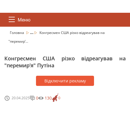
Меню
...
Головна
Конгресмен США різко відреагував на
"перемирʼ...
Конгресмен США різко відреагував на
"перемирʼя" Путіна
Відключити рекламу
0
130
20.04.2025
0