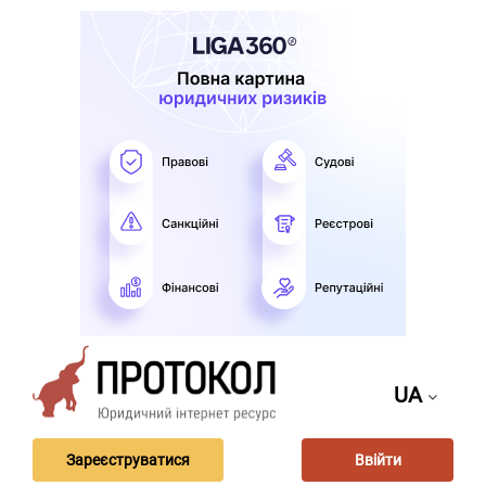
UA
Зареєструватися
Ввійти