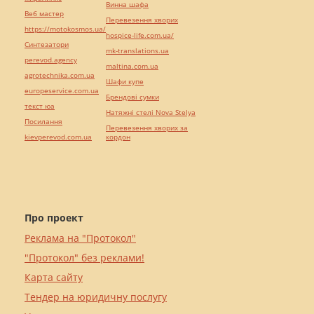
Винна шафа
Веб мастер
Перевезення хворих
https://motokosmos.ua/
hospice-life.com.ua/
Синтезатори
mk-translations.ua
perevod.agency
maltina.com.ua
agrotechnika.com.ua
Шафи купе
europeservice.com.ua
Брендові сумки
текст юа
Натяжні стелі Nova Stelya
Посилання
Перевезення хворих за
kievperevod.com.ua
кордон
Про проект
Реклама на "Протокол"
"Протокол" без реклами!
Карта сайту
Тендер на юридичну послугу