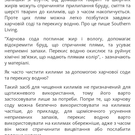
жирів можуть спричиняти прилипання бруду, сміття та
шерсті тварин до килимів, що з часом накопичується.
Проте цих плям можна легко позбутися завдяки
харчовій соді та перекису водню. Про це пише Southern
Living.
"Харчова сода поглинає жир і вологу, допомагає
відокремити бруд, що спричиняє плями, та усуває
неприємні запахи. Перекис водню окислює та руйнує
хімічні зв’язки, що надають плямам колір", - зазначають
у матеріалі.
Як часто чистити килими за допомогою харчової соди
та перекису водню?
Такий засіб для чищення килимів не призначений для
щотижневого використання, тому його варто
застосовувати лише за потреби. Попри те, що харчову
соду можна безпечно використовувати на килимах
частіше, до прикладу, для щомісячного усунення
неприємних запахів, перекис водню варто
використовувати на килимах обережніше, адже з часом
він може спричинити вицвітання або послабити