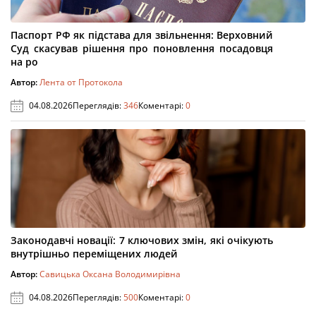
Паспорт РФ як підстава для звільнення: Верховний
Суд скасував рішення про поновлення посадовця
на ро
Автор:
Лента от Протокола
04.08.2026
Переглядів:
346
Коментарі:
0
Законодавчі новації: 7 ключових змін, які очікують
внутрішньо переміщених людей
Автор:
Савицька Оксана Володимирівна
04.08.2026
Переглядів:
500
Коментарі:
0