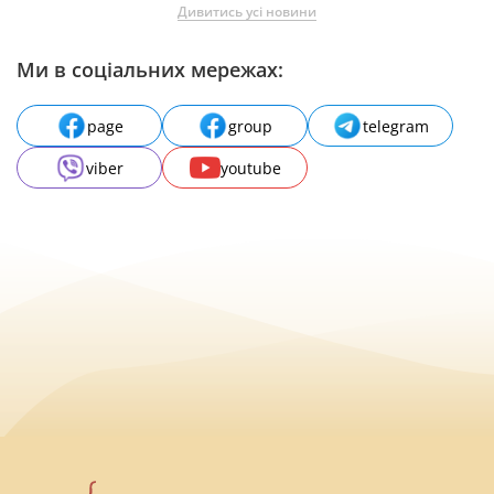
Дивитись усі новини
Ми в соціальних мережах:
page
group
telegram
viber
youtube