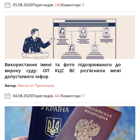
05.08.2026
Переглядів:
240
Коментарі:
0
Використання імені та фото підозрюваного до
вироку суду: ОП КЦС ВС роз’яснила межі
допустимого інфор
Автор:
Лента от Протокола
04.08.2026
Переглядів:
442
Коментарі:
0