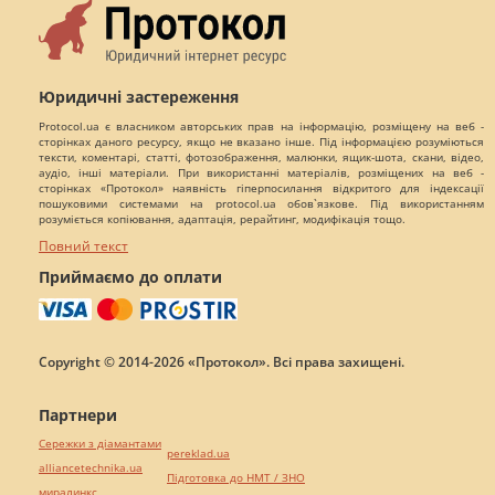
Юридичні застереження
Protocol.ua є власником авторських прав на інформацію, розміщену на веб -
сторінках даного ресурсу, якщо не вказано інше. Під інформацією розуміються
тексти, коментарі, статті, фотозображення, малюнки, ящик-шота, скани, відео,
аудіо, інші матеріали. При використанні матеріалів, розміщених на веб -
сторінках «Протокол» наявність гіперпосилання відкритого для індексації
пошуковими системами на protocol.ua обов`язкове. Під використанням
розуміється копіювання, адаптація, рерайтинг, модифікація тощо.
Повний текст
Приймаємо до оплати
Copyright © 2014-2026 «Протокол». Всі права захищені.
Партнери
Сережки з діамантами
pereklad.ua
alliancetechnika.ua
Підготовка до НМТ / ЗНО
миралинкс