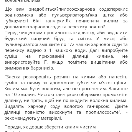
волокна килима.
Що вам знадобиться?пилосос;харчова сода;перекис
водню;миска або пульверизатор;м’яка щітка або
губка;чисті білі ганчірки.Як почистити килим за
допомогою харчової соди та перекису водню?
Перед чищенням пропилососьте ділянку, аби видалити
будь-який сипучий бруд та сміття. У мисці або
пульверизаторі змішайте по 1/2 чашки харчової соди та
перекису водню з 1 чашкою води. Далі випробуйте
суміш на прихованій ділянці килима, не
використовуйте її, якщо помітите вицвітання або
вимивання барвників.
"Злегка розпорошіть розчин на килим або нанесіть
суміш на пляму за допомогою губки чи м’якої щітки.
Килим має бути вологим, але не просоченим. Залиште
на 10 хвилин. Чистою ганчіркою обережно промокніть
ділянку, не тріть, щоб не пошкодити волокна килима.
Видаліть харчову соду вологою ганчіркою. Дайте
ділянці повністю висохнути та пропилососьте", -
рекомендують у матеріалі.
Поради, як довше зберегти килим чистим