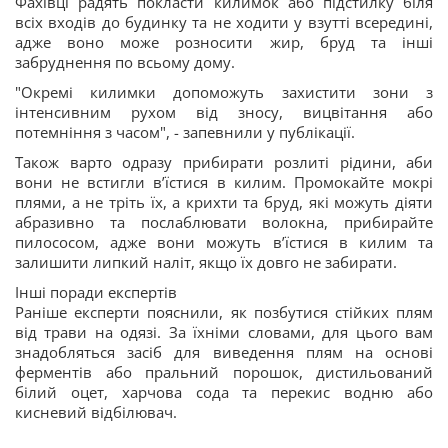
Фахівці радять покласти килимок або підстилку біля
всіх входів до будинку та не ходити у взутті всередині,
адже воно може розносити жир, бруд та інші
забруднення по всьому дому.
"Окремі килимки допоможуть захистити зони з
інтенсивним рухом від зносу, вицвітання або
потемніння з часом", - запевнили у публікації.
Також варто одразу прибирати розлиті рідини, аби
вони не встигли вʼїстися в килим. Промокайте мокрі
плями, а не тріть їх, а крихти та бруд, які можуть діяти
абразивно та послаблювати волокна, прибирайте
пилососом, адже вони можуть вʼїстися в килим та
залишити липкий наліт, якщо їх довго не забирати.
Інші поради експертів
Раніше експерти пояснили, як позбутися стійких плям
від трави на одязі. За їхніми словами, для цього вам
знадобляться засіб для виведення плям на основі
ферментів або пральний порошок, дистильований
білий оцет, харчова сода та перекис водню або
кисневий відбілювач.