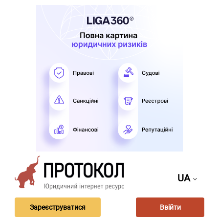
UA
Зареєструватися
Ввійти