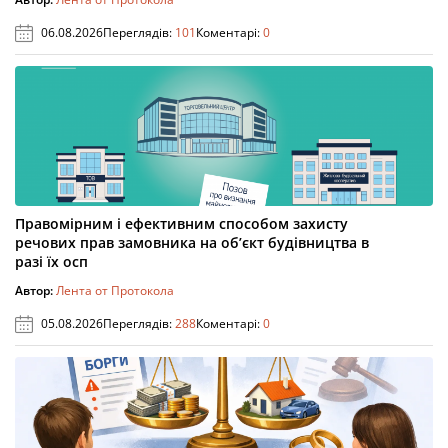
06.08.2026
Переглядів:
101
Коментарі:
0
Правомірним і ефективним способом захисту
речових прав замовника на об’єкт будівництва в
разі їх осп
Автор:
Лента от Протокола
05.08.2026
Переглядів:
288
Коментарі:
0