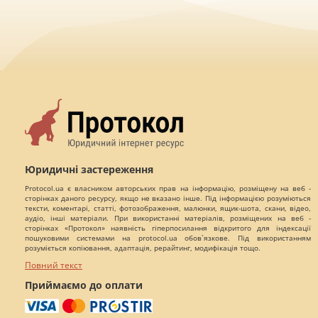
Юридичні застереження
Protocol.ua є власником авторських прав на інформацію, розміщену на веб -
сторінках даного ресурсу, якщо не вказано інше. Під інформацією розуміються
тексти, коментарі, статті, фотозображення, малюнки, ящик-шота, скани, відео,
аудіо, інші матеріали. При використанні матеріалів, розміщених на веб -
сторінках «Протокол» наявність гіперпосилання відкритого для індексації
пошуковими системами на protocol.ua обов`язкове. Під використанням
розуміється копіювання, адаптація, рерайтинг, модифікація тощо.
Повний текст
Приймаємо до оплати