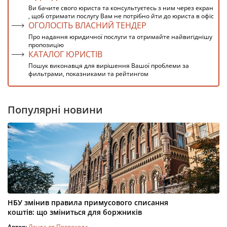
Ви бачите свого юриста та консультуєтесь з ним через екран
, щоб отримати послугу Вам не потрібно йти до юриста в офіс
ОГОЛОСІТЬ ВЛАСНИЙ ТЕНДЕР
Про надання юридичної послуги та отримайте найвигіднішу
пропозицію
КАТАЛОГ ЮРИСТІВ
Пошук виконавця для вирішення Вашої проблеми за
фильтрами, показниками та рейтингом
Популярні новини
НБУ змінив правила примусового списання
коштів: що зміниться для боржників
Автор:
Лента от Протокола