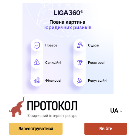
UA
Зареєструватися
Ввійти