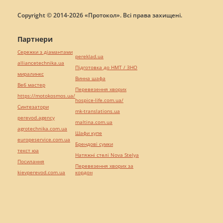
Copyright © 2014-2026 «Протокол». Всі права захищені.
Партнери
Сережки з діамантами
pereklad.ua
alliancetechnika.ua
Підготовка до НМТ / ЗНО
миралинкс
Винна шафа
Веб мастер
Перевезення хворих
https://motokosmos.ua/
hospice-life.com.ua/
Синтезатори
mk-translations.ua
perevod.agency
maltina.com.ua
agrotechnika.com.ua
Шафи купе
europeservice.com.ua
Брендові сумки
текст юа
Натяжні стелі Nova Stelya
Посилання
Перевезення хворих за
kievperevod.com.ua
кордон