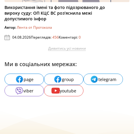
Використання імені та фото підозрюваного до
вироку суду: ОП КЦС ВС роз’яснила межі
допустимого інфор
Автор:
Лента от Протокола
04.08.2026
Переглядів:
456
Коментарі:
0
Дивитись усі новини
Ми в соціальних мережах:
page
group
telegram
viber
youtube