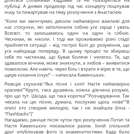
діляться спільними кадрами та не показуються на
публіці. А днями продюсер під час концерту поцілував
іншу та пожартував на тему розлучення з Анастасією.
"Коли ми закінчуємо, деколи неймовірно важливі для
нас стосунки, які заполонили собою усе серце і увесь
Всесвіт, то залишаємось один на один із собою.
Чесними, як ніколи. І тоді ми проживаємо різні стадії
прийняття ситуації – від гострої болі до розуміння, що
усе найкраще попереду. В цьому процесі ти збираєш
себе по частинам, що буває боляче і нелегко. Те, що
здавалося вічним, може зникнути, а любов – виявитися
помилкою. Але навіть через біль і втрати я вірю в те, що
щире кохання існує!" – написала Каменських.
Реакція слухачів:"Яка пісня і кліп! Настя неймовірно
красива""Круто, така душевна, кожна дівчина розуміє,
про що тут. Шкода, що така коротка""Розчарування. Так
чекала на цю пісню, думала, послухаю щось нове""В
описі хто створив мелодію, так і не знайшла (Inna -
"Flashbacks")"
Нагадаємо, раніше після чуток про розлучення Потап та
Настя Каменських показалися разом. Їхній спільний
друг опублікував фото із знаменитостями. Кадр було