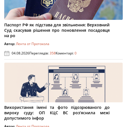
Паспорт РФ як підстава для звільнення: Верховний
Суд скасував рішення про поновлення посадовця
на ро
Автор:
Лента от Протокола
04.08.2026
Переглядів:
358
Коментарі:
0
Використання імені та фото підозрюваного до
вироку суду: ОП КЦС ВС роз’яснила межі
допустимого інфор
Автор:
Лента от Протокола