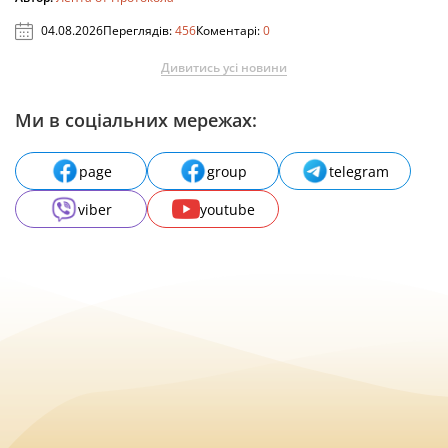
04.08.2026
Переглядів:
456
Коментарі:
0
Дивитись усі новини
Ми в соціальних мережах:
page
group
telegram
viber
youtube