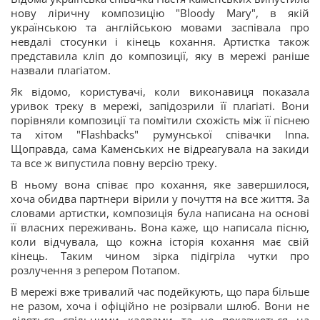
нову ліричну композицію "Bloody Mary", в якій
українською та англійською мовами заспівала про
невдалі стосунки і кінець кохання. Артистка також
представила кліп до композиції, яку в мережі раніше
назвали плагіатом.
Як відомо, користувачі, коли виконавиця показала
уривок треку в мережі, запідозрили її плагіаті. Вони
порівняли композиції та помітили схожість між її піснею
та хітом "Flashbacks" румунської співачки Inna.
Щоправда, сама Каменських не відреагувала на закиди
та все ж випустила повну версію треку.
В ньому вона співає про кохання, яке завершилося,
хоча обидва партнери вірили у почуття на все життя. За
словами артистки, композиція була написана на основі
її власних переживань. Вона каже, що написала пісню,
коли відчувала, що кожна історія кохання має свій
кінець. Таким чином зірка підігріла чутки про
розлучення з репером Потапом.
В мережі вже тривалий час подейкують, що пара більше
не разом, хоча і офіційно не розірвали шлюб. Вони не