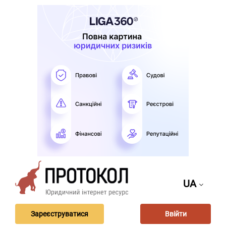
UA
Зареєструватися
Ввійти