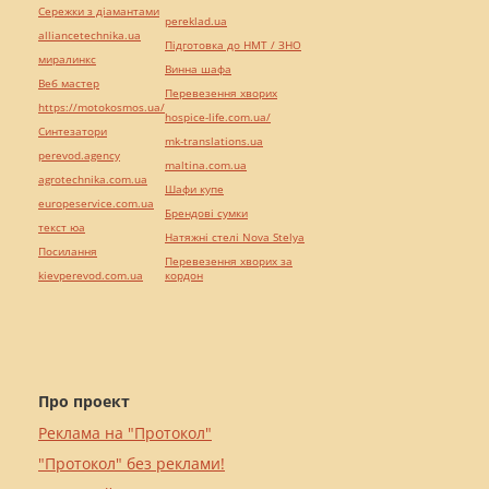
Сережки з діамантами
pereklad.ua
alliancetechnika.ua
Підготовка до НМТ / ЗНО
миралинкс
Винна шафа
Веб мастер
Перевезення хворих
https://motokosmos.ua/
hospice-life.com.ua/
Синтезатори
mk-translations.ua
perevod.agency
maltina.com.ua
agrotechnika.com.ua
Шафи купе
europeservice.com.ua
Брендові сумки
текст юа
Натяжні стелі Nova Stelya
Посилання
Перевезення хворих за
kievperevod.com.ua
кордон
Про проект
Реклама на "Протокол"
"Протокол" без реклами!