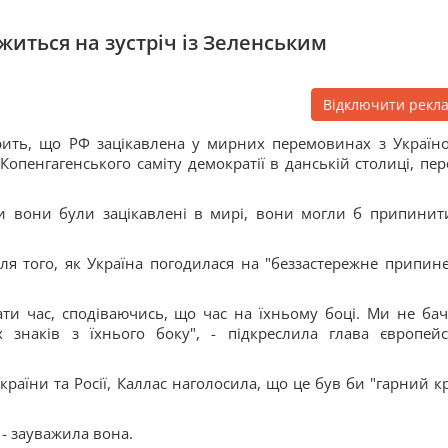
житься на зустріч із Зеленським
Відключити рекл
рить, що РФ зацікавлена у мирних перемовинах з Україн
Копенгагенського саміту демократії в данській столиці, пер
и вони були зацікавлені в мирі, вони могли б припинит
сля того, як Україна погодилася на "беззастережне припин
рати час, сподіваючись, що час на їхньому боці. Ми не ба
знаків з їхнього боку", - підкреслила глава європейс
аїни та Росії, Каллас наголосила, що це був би "гарний кр
 - зауважила вона.