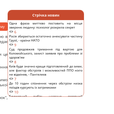
Стрічка новин
Одна фраза миттєво поставить на місце
аму
зверхню людину: психолог розкрила секрет
6
ою в
Росія збирається остаточно анексувати частину
Грузії, - країни НАТО
едає
9
Суд продовжив тримання під вартою для
Коломойського, захист заявив про проблеми зі
и це
здоров'ям
8
Київ буде значно краще підготовлений до зими,
ення
але фактор обстрілів і можливостей ППО ніхто
не відміняв, - Пантелеєв
7
чимо
До 10 годин спізнення: через обстріли низка
ької
поїздів курсують із затримками
10
Бюджетний вибір: названо головний
ок",
автомобільний бестселер у Європі
11
Гороскоп на 8 серпня: Левам – відпочинок,
Козерогам – зустріч з рідними