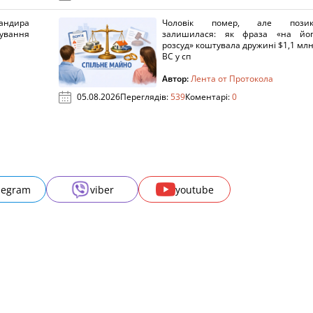
ндира
Чоловік помер, але позик
рування
залишилася: як фраза «на йо
розсуд» коштувала дружині $1,1 млн
ВС у сп
Автор:
Лента от Протокола
05.08.2026
Переглядів:
539
Коментарі:
0
legram
viber
youtube