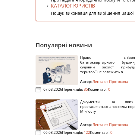
КАТАЛОГ ЮРИСТІВ
Пошук виконавця для вирішення Вашої
Популярні новини
Право співвлас
багатоквартирного буди
судовий захист прибуди
території не залежить в
Автор:
Лента от Протокола
07.08.2026
Переглядів:
35
Коментарі:
0
Документи, на яки
проставляється апостиль: пере
Мін’юсту
Автор:
Лента от Протокола
06.08.2026
Переглядів:
122
Коментарі:
0