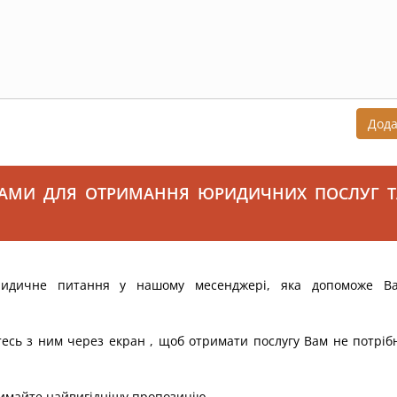
Дод
САМИ ДЛЯ ОТРИМАННЯ ЮРИДИЧНИХ ПОСЛУГ Т
ридичне питання у нашому месенджері, яка допоможе В
тесь з ним через екран , щоб отримати послугу Вам не потріб
римайте найвигіднішу пропозицію