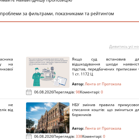
 проблеми за фильтрами, показниками та рейтингом
Дивитись усі н
ника
Якщо суд встановив дл
нку на
відшкодування шкоди наявніс
нкової
підстав, передбачених приписами 
1 ст. 1172 Ц
Автор:
Лента от Протокола
06.08.2026
Переглядів:
98
Коментарі:
0
х не
НБУ змінив правила примусово
лік від
списання коштів: що зміниться д
боржників
Автор:
Лента от Протокола
06.08.2026
Переглядів:
338
Коментарі:
0