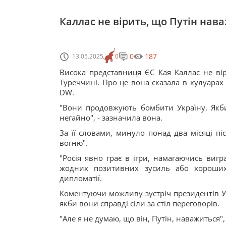
Каллас не вірить, що Путін нава
0
187
13.05.2025
0
Висока представниця ЄС Кая Каллас не ві
Туреччині. Про це вона сказала в кулуарах 
DW.
"Вони продовжують бомбити Україну. Якб
негайно", - зазначила вона.
За її словами, минуло понад два місяці пі
вогню".
"Росія явно грає в ігри, намагаючись виг
жодних позитивних зусиль або хороших 
дипломатії.
Коментуючи можливу зустріч президентів Укр
якби вони справді сіли за стіл переговорів.
"Але я не думаю, що він, Путін, наважиться",