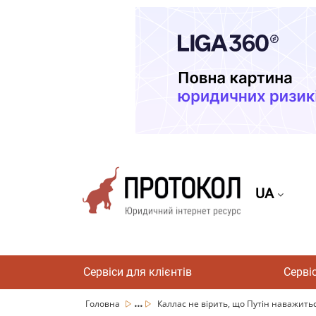
UA
Сервіси для клієнтів
Серві
...
Головна
Каллас не вірить, що Путін наважиться 