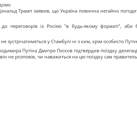
ідомо
Дональд Трамп заявив, що Україна повинна негайно погоди
 до переговорів із Росією "в будь-якому форматі", аби 
не зустрічатиметься у Стамбулі ні з ким, крім особисто Путін
одимира Путіна Дмитро Пєсков підтвердив поїздку делегаці
 він не розповів, чи наважиться на цю поїздку сам правитель