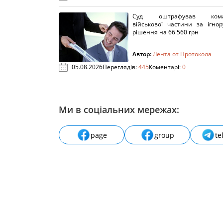
Суд оштрафував кома
військової частини за ігно
рішення на 66 560 грн
Автор:
Лента от Протокола
05.08.2026
Переглядів:
445
Коментарі:
0
Ми в соціальних мережах:
page
group
te