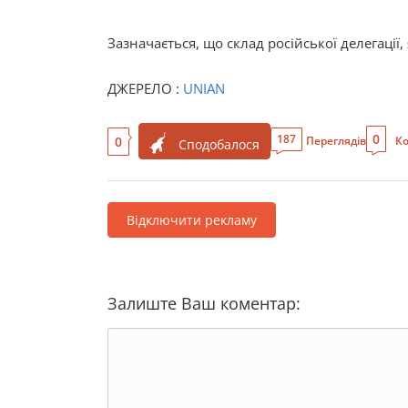
Зазначається, що склад російської делегації
ДЖЕРЕЛО :
UNIAN
0
187
0
Переглядів
Ко
Сподобалося
Відключити рекламу
Залиште Ваш коментар: