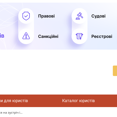
си для юристів
Каталог юристів
на зустріч і...