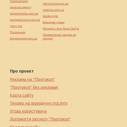
Синтезатори
mk-translations.ua
perevod.agency
maltina.com.ua
agrotechnika.com.ua
Шафи купе
europeservice.com.ua
Брендові сумки
текст юа
Натяжні стелі Nova Stelya
Посилання
Перевезення хворих за
kievperevod.com.ua
кордон
Про проект
Реклама на "Протокол"
"Протокол" без реклами!
Карта сайту
Тендер на юридичну послугу
Угода користувача
Допомогти ресурсу "Протокол"
Кредит онлайн