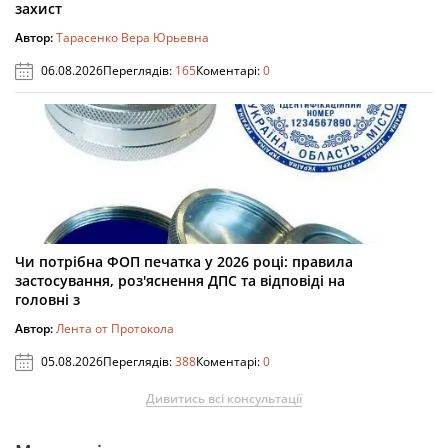
захист
Автор:
Тарасенко Вера Юрьевна
06.08.2026
Переглядів:
165
Коментарі:
0
Чи потрібна ФОП печатка у 2026 році: правила
застосування, роз'яснення ДПС та відповіді на
головні з
Автор:
Лента от Протокола
05.08.2026
Переглядів:
388
Коментарі:
0
Дивитись всі консультації