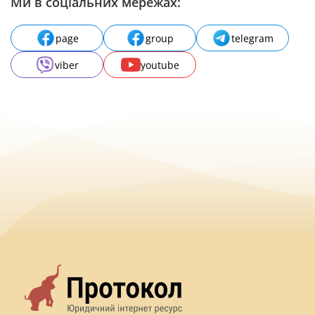
Ми в соціальних мережах:
page
group
telegram
viber
youtube