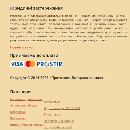
Юридичні застереження
Protocol.ua є власником авторських прав на інформацію, розміщену на веб -
сторінках даного ресурсу, якщо не вказано інше. Під інформацією розуміються
тексти, коментарі, статті, фотозображення, малюнки, ящик-шота, скани, відео,
аудіо, інші матеріали. При використанні матеріалів, розміщених на веб -
сторінках «Протокол» наявність гіперпосилання відкритого для індексації
пошуковими системами на protocol.ua обов`язкове. Під використанням
розуміється копіювання, адаптація, рерайтинг, модифікація тощо.
Повний текст
Приймаємо до оплати
Copyright © 2014-2026 «Протокол». Всі права захищені.
Партнери
Сережки з діамантами
pereklad.ua
alliancetechnika.ua
Підготовка до НМТ / ЗНО
миралинкс
Винна шафа
Веб мастер
Перевезення хворих
https://motokosmos.ua/
hospice-life.com.ua/