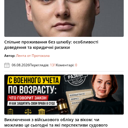
Спільне проживання без шлюбу: особливості
доведення та юридичні ризики
Автор:
Лента от Протокола
06.08.2026
Переглядів:
131
Коментарі:
0
Виключення з військового обліку за віком: чи
можливо це сьогодні та які перспективи судового