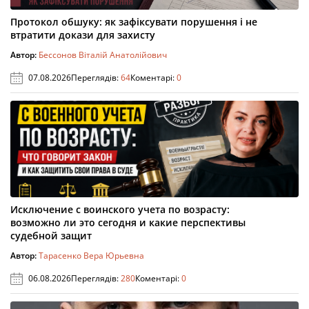
Протокол обшуку: як зафіксувати порушення і не
втратити докази для захисту
Автор:
Бессонов Віталій Анатолійович
07.08.2026
Переглядів:
64
Коментарі:
0
Исключение с воинского учета по возрасту:
возможно ли это сегодня и какие перспективы
судебной защит
Автор:
Тарасенко Вера Юрьевна
06.08.2026
Переглядів:
280
Коментарі:
0