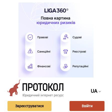
UA
Зареєструватися
Ввійти