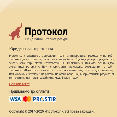
Юридичні застереження
Protocol.ua є власником авторських прав на інформацію, розміщену на веб -
сторінках даного ресурсу, якщо не вказано інше. Під інформацією розуміються
тексти, коментарі, статті, фотозображення, малюнки, ящик-шота, скани, відео,
аудіо, інші матеріали. При використанні матеріалів, розміщених на веб -
сторінках «Протокол» наявність гіперпосилання відкритого для індексації
пошуковими системами на protocol.ua обов`язкове. Під використанням розуміється
копіювання, адаптація, рерайтинг, модифікація тощо.
Повний текст
Приймаємо до оплати
Copyright © 2014-2026 «Протокол». Всі права захищені.