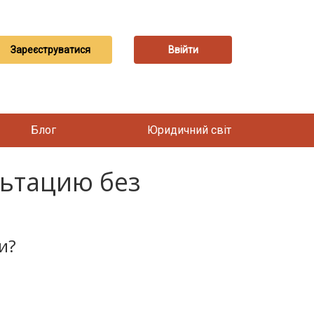
Зареєструватися
Ввійти
Блог
Юридичний світ
льтацию без
и?