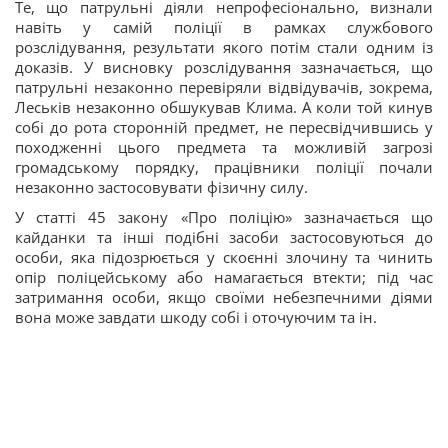
Те, що патрульні діяли непрофесіонально, визнали
навіть у самій поліції в рамках службового
розслідування, результати якого потім стали одним із
доказів. У висновку розслідування зазначається, що
патрульні незаконно перевіряли відвідувачів, зокрема,
Леськів незаконно обшукував Клима. А коли той кинув
собі до рота сторонній предмет, не пересвідчившись у
походженні цього предмета та можливій загрозі
громадському порядку, працівники поліції почали
незаконно застосовувати фізичну силу.
У статті 45 закону «Про поліцію» зазначається що
кайданки та інші подібні засоби застосовуються до
особи, яка підозрюється у скоєнні злочину та чинить
опір поліцейському або намагається втекти; під час
затримання особи, якщо своїми небезпечними діями
вона може завдати шкоду собі і оточуючим та ін.