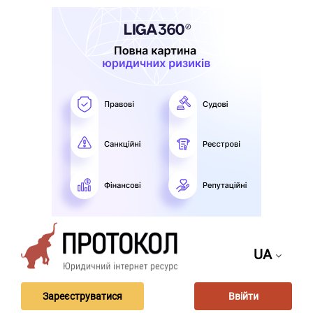
UA
Зареєструватися
Ввійти