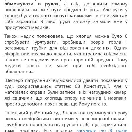
обмежувати в рухах,
а слід дозволити самому
виплюнути чи витягнути предмет із рота. Але руки у
хлопця були сильно стиснуті затяжками і він не зміг сам
собі зарадити. З лівої руки затяжку знімали вже у
присутності медиків.
Також медик пояснювала, що хлопця можна було б
спробувати урятувати, зробивши розріз горла і
вставивши трубки для відновлення дихання. Однак
лікарів викликали до людини, яка втратила свідомість,
нічого не повдомляючи про сторонній предмет. Тому
медики навіть не мали при собі необхідного
обладнання…
Шестеро патрульних відмовилися давати показання у
суді, скориставшись статтею 63 Конституції. Але у
матеріалах справи були записи із їх нагрудних камер,
які свідчили, що хлопець опору не чинив і, навпаки,
просив допомоги, пояснював, що йому погано.
Галицький районний суд Львова влітку минулого року
визнав поліцейських винними у перевищенні влади і
службових повноважень групою осіб, що спричинило
тяжкі наслідки. Усіх шістьох
засудили до 8 років