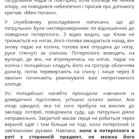
опору, не поводився небезпечно і просив про допомогу
кричав: «Мені погано».
У службовому розслідуванні написано, що дії
патрульних були неспіврозмірними по відношенню до
поведінки потерпілого. З відео видно, що Клим не
тримається на ногах, його голова закидається назад, він
знову падає на коліна, голова вже опущена до низу,
руки стягнуті за спиною. Потерпілого виводять на
вулицю, де він, не втримуючись на ногах, падає на
коліна і поліцейські кладуть його на тротуар обличчям
донизу, потім перевертають на спину і лише через 8
хвилин починають реанімувати вже непритомного
хлопця.
Усі поліцейські начебто проходили навчання із
домедичної підготовки, успішно склали заліки. Але
лікар швидкої, яка тої ночі прибула на виклик до
закладу лотереї, повідомила суду, що патрульні діяли
неправильно. Закритий масаж серця не робиться через
верхній одяг і тим більше не тоді, коли потерпілий із
зав’язаними руками. Навпаки,
коли в потерпілого в
роті є сторонній предмет, не можна його