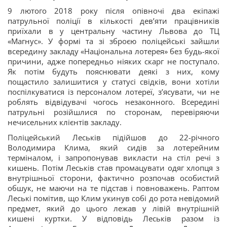
9 лютого 2018 року після опівночі два екіпажі
патрульної поліції в кількості дев’яти працівників
приїхали в у центральну частину Львова до ТЦ
«Магнус». У формі та зі зброєю поліцейські зайшли
всередину закладу «Національна лотерея» без будь-якої
причини, адже попередньо ніяких скарг не поступало.
Як потім будуть пояснювати деякі з них, кому
пощастило залишитися у статусі свідків, вони хотіли
поспілкуватися із персоналом лотереї, з’ясувати, чи не
роблять відвідувачі чогось незаконного. Всередині
патрульні розійшлися по сторонам, перевіряючи
нечисельних клієнтів закладу.
Поліцейський Леськів підійшов до 22-річного
Володимира Клима, який сидів за лотерейним
терміналом, і запропонував викласти на стіл речі з
кишень. Потім Леськів став промацувати одяг хлопця з
внутрішньої сторони, фактично розпочав особистий
обшук, не маючи на те підстав і повноважень. Раптом
Леські помітив, що Клим укинув собі до рота невідомий
предмет, який до цього лежав у лівій внутрішній
кишені куртки. У відповідь Леськів разом із