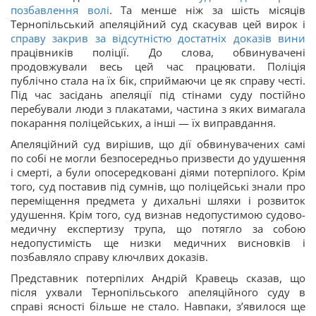
позбавлення волі
. Та менше ніж за шість місяців
Тернопільський апеляційний суд скасував цей вирок і
справу закрив за відсутністю достатніх доказів вини
працівників поліції. До слова, обвинувачені
продовжували весь цей час працювати. Поліція
публічно стала на їх бік, сприймаючи це як справу честі.
Під час засідань апеляції під стінами суду постійно
перебували люди з плакатами, частина з яких вимагала
покарання поліцейських, а інші — їх виправдання.
Апеляційний суд вирішив, що дії обвинувачених самі
по собі не могли безпосередньо призвести до удушення
і смерті, а були опосередковані діями потерпілого. Крім
того, суд поставив під сумнів, що поліцейські знали про
переміщення предмета у дихальні шляхи і розвиток
удушення. Крім того, суд визнав недопустимою судово-
медичну експертизу трупа, що потягло за собою
недопустимість ще низки медичних висновків і
позбавляло справу ключлвих доказів.
Представник потерпілих Андрій Кравець сказав, що
після ухвали Тернопільського апеляційного суду в
справі ясності більше не стало. Навпаки, з’явилося ще