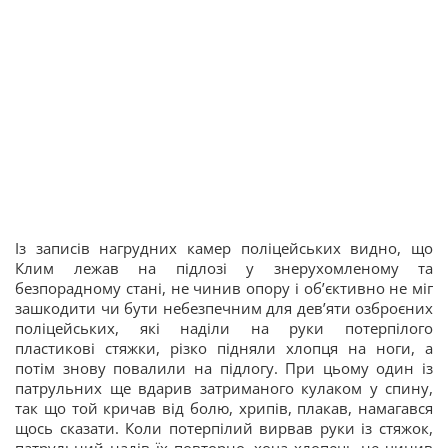
Із записів нагрудних камер поліцейських видно, що
Клим лежав на підлозі у знерухомленому та
безпорадному стані, не чинив опору і об’єктивно не міг
зашкодити чи бути небезпечним для дев’яти озброєних
поліцейських, які наділи на руки потерпілого
пластикові стяжки, різко підняли хлопця на ноги, а
потім знову повалили на підлогу. При цьому один із
патрульних ще вдарив затриманого кулаком у спину,
так що той кричав від болю, хрипів, плакав, намагався
щось сказати. Коли потерпілий вирвав руки із стяжок,
патрульний надів їх повторно, хоча хлопець не чинив