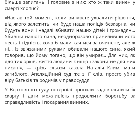
більше запитань. І головне з них: хто ж таки винен у
смерті хлопця?
«Настав той момент, коли ви маєте ухвалити рішення,
від якого залежить, чи буде наша поліція безкарна, чи
будуть вони і надалі вбивати наших дітей і громадян…
Убивши нашого сина, неодноразово принизивши його
честь і гідність, хоча б мали каятися за вчинене, але ж
ні… Із зв’язаними руками вбивали нашого сина, який
говорив, що йому погано, що він умирає… Для них, як
для тих орків, життя людини є ніщо і закони не для них
писані», — крізь сльози казала Наталія Клим, мати
загиблого. Апеляційний суд же з, її слів, просто убив
віру батьків та родичів у правосуддя.
У Верховного суду потерпілі просили задовольнити їх
скаргу і дати можливість продовжити боротьбу за
справедливість і покарання винних.