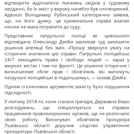
відтворити аудіозаписи показань свідків у судовому
засіданні, бо їх зміст у вироку начебто був спотворений.
Адвокат Володимир Рубінський категорично заявив,
що, на його думку, ця кримінальна справа взагалі
ніколи не мала потрапити до суду.
Представник патрульної поліції як цивільного
відповідача Олександр Дзюба закликав суд залишити
рішення апеляції без змін. «Прошу звернути увагу на
історичне значення цієї справи. Патрульні поліцейські
24/7 захищають права і свободи людей — зараз у
мирних містах і там на фронті. Це рішення історичне і
визначатиме обсяг прав і обов’язків, які матимуть
патрульні поліцейські в подальшому», — сказав Дзюба.
Одним із ключових аргументів захисту було порушення
підслідності.
У лютому 2018-го, коли сталася трагедія, Державне бюро
розслідувань, що спеціалізується на справах
працівників правоохоронних органів, ще не розпочало
свою роботу. Виконувач обов’язків прокурора
Львівської області доручив слідство управлінню
прокуратури Львівської області.