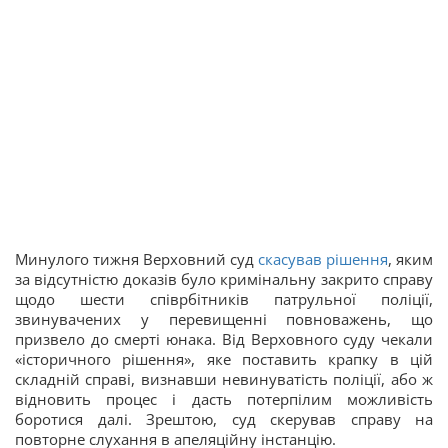
Минулого тижня Верховний суд
скасував рішення
, яким
за відсутністю доказів було кримінальну закрито справу
щодо шести співрбітників патрульної поліції,
звинувачених у перевищенні повноважень, що
призвело до смерті юнака. Від Верховного суду чекали
«історичного рішення», яке поставить крапку в цій
складній справі, визнавши невинуватість поліції, або ж
відновить процес і дасть потерпілим можливість
боротися далі. Зрештою, суд скерував справу на
повторне слухання в апеляційну інстанцію.