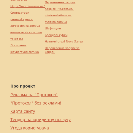
Перевезення хворих
https://motokosmos.ua/
hospice-life.com.ua/
Синтезатори
mk-translations.ua
perevod.agency
maltina.com.ua
agrotechnika.com.ua
Шафи купе
europeservice.com.ua
Брендові сумки
текст юа
Натяжні стелі Nova Stelya
Посилання
Перевезення хворих за
kievperevod.com.ua
кордон
Про проект
Реклама на "Протокол"
"Протокол" без реклами!
Карта сайту
Тендер на юридичну послугу
Угода користувача