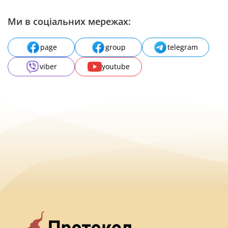
Ми в соціальних мережах:
page
group
telegram
viber
youtube