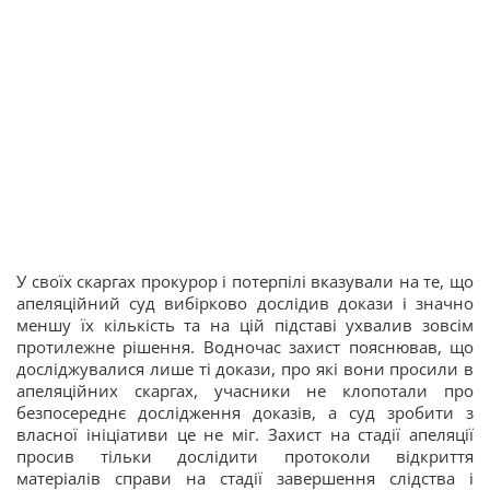
У своїх скаргах прокурор і потерпілі вказували на те, що
апеляційний суд вибірково дослідив докази і значно
меншу їх кількість та на цій підставі ухвалив зовсім
протилежне рішення. Водночас захист пояснював, що
досліджувалися лише ті докази, про які вони просили в
апеляційних скаргах, учасники не клопотали про
безпосереднє дослідження доказів, а суд зробити з
власної ініціативи це не міг. Захист на стадії апеляції
просив тільки дослідити протоколи відкриття
матеріалів справи на стадії завершення слідства і