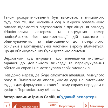
Також розкритикований був висновок апеляційного
суду про те, що місцевий суд у вироку узагальнено
виклав відомості з відеозаписів з приміщення закладу
«Національна лотерея» та нагрудних камер
поліцейських без конкретизації дій кожного з
обвинувачених по відношенню до потерпілого,
оскільки з мотивувальної частини вироку вбачається,
що дії обвинувачених були детально описані.
Верховний суд вирішив, що апеляційна інстанція
вдалася до довільного викладу та перекручування
обставин справ і не мотивувала своїх висновків.
Невідомо наразі, де буде слухатися апеляція. Минулого
року в Львівському апеляційному суді не вистачило
суддів для формування колегії і тому справу передали в
сусідню Тернопільську область.
Автор новини:
Ірина Салій, «
Судовий репортер
»
0
2886
1
Переглядів
Коментарі
Сподобалося