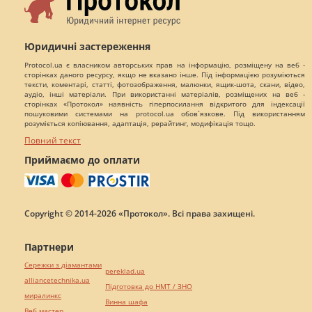
Юридичні застереження
Protocol.ua є власником авторських прав на інформацію, розміщену на веб -
сторінках даного ресурсу, якщо не вказано інше. Під інформацією розуміються
тексти, коментарі, статті, фотозображення, малюнки, ящик-шота, скани, відео,
аудіо, інші матеріали. При використанні матеріалів, розміщених на веб -
сторінках «Протокол» наявність гіперпосилання відкритого для індексації
пошуковими системами на protocol.ua обов`язкове. Під використанням
розуміється копіювання, адаптація, рерайтинг, модифікація тощо.
Повний текст
Приймаємо до оплати
Copyright © 2014-2026 «Протокол». Всі права захищені.
Партнери
Сережки з діамантами
pereklad.ua
alliancetechnika.ua
Підготовка до НМТ / ЗНО
миралинкс
Винна шафа
Веб мастер