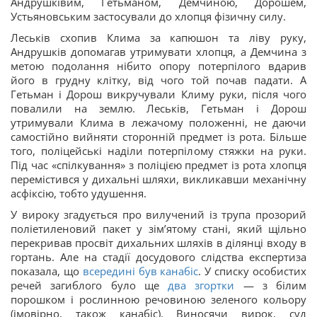
Андрушківим, Гетьманом, Демчиною, Дорошем,
Устьяновським застосували до хлопця фізичну силу.
Леськів схопив Клима за капюшон та ліву руку,
Андрушків допомагав утримувати хлопця, а Демчина з
метою подолання нібито опору потерпілого вдарив
його в грудну клітку, від чого той почав падати. А
Гетьман і Дорош викручували Климу руки, після чого
повалили на землю. Леськів, Гетьман і Дорош
утримували Клима в лежачому положенні, не даючи
самостійно вийняти сторонній предмет із рота. Більше
того, поліцейські наділи потерпілому стяжки на руки.
Під час «спілкування» з поліцією предмет із рота хлопця
перемістився у дихальні шляхи, викликавши механічну
асфіксію, тобто удушення.
У вироку згадується про вилучений із трупа прозорий
поліетиленовий пакет у зім’ятому стані, який щільно
перекривав просвіт дихальних шляхів в ділянці входу в
гортань. Але на стадії досудового слідства експертиза
показала, що
всередині був канабіс
. У списку особистих
речей загиблого було ще
два згортки
— з білим
порошком і рослинною речовиною зеленого кольору
(імовірно, також канабіс). Виносячи вирок, суд