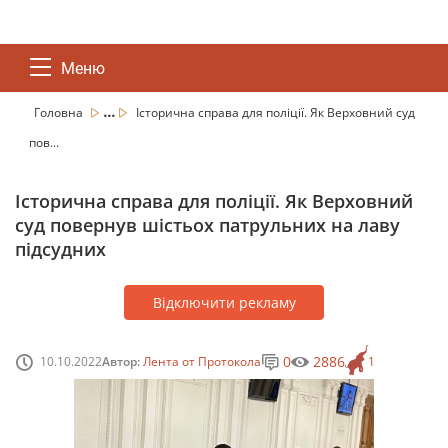
Меню
...
Головна
Історична справа для поліції. Як Верховний суд
пов...
Історична справа для поліції. Як Верховний
суд повернув шістьох патрульних на лаву
підсудних
Відключити рекламу
0
2886
10.10.2022
Автор:
Лента от Протокола
1