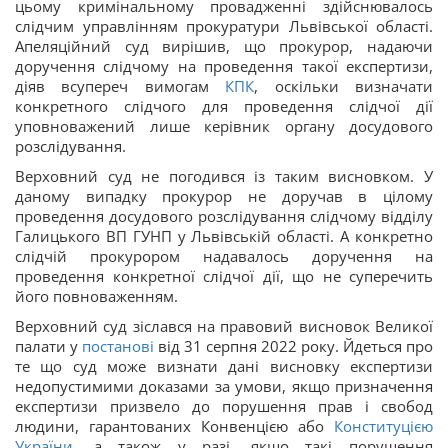
цьому кримінальному провадженні здійснювалось
слідчим управлінням прокуратури Львівської області.
Апеляційний суд вирішив, що прокурор, надаючи
доручення слідчому на проведення такої експертизи,
діяв всупереч вимогам
КПК
, оскільки визначати
конкретного слідчого для проведення слідчої дії
уповноважений лише керівник органу досудового
розслідування.
Верховний суд не погодився із таким висновком. У
даному випадку прокурор не доручав в цілому
проведення досудового розслідування слідчому відділу
Галицького ВП ГУНП у Львівській області. А конкретно
слідчій прокурором надавалось доручення на
проведення конкретної слідчої дії, що не суперечить
його повноваженням.
Верховний суд зіслався на правовий висновок Великої
палати у
постанові
від 31 серпня 2022 року. Йдеться про
те що суд може визнати дані висновку експертизи
недопустимими доказами за умови, якщо призначення
експертизи призвело до порушення прав і свобод
людини, гарантованих Конвенцією або
Конституцією
України
, а також у разі, якщо такі порушення