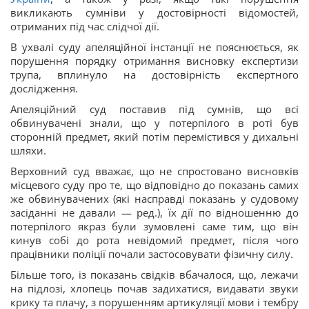
викликають сумніви у достовірності відомостей,
отриманих під час слідчої дії.
В ухвалі суду апеляційної інстанції не пояснюється, як
порушення порядку отримання висновку експертизи
трупа, вплинуло на достовірність експертного
дослідження.
Апеляційний суд поставив під сумнів, що всі
обвинувачені знали, що у потерпілого в роті був
сторонній предмет, який потім перемістився у дихальні
шляхи.
Верховний суд вважає, що не спростовано висновків
місцевого суду про те, що відповідно до показань самих
же обвинувачених (які насправді показань у судовому
засіданні не давали — ред.), їх дії по відношенню до
потерпілого якраз були зумовлені саме тим, що він
кинув собі до рота невідомий предмет, після чого
працівники поліції почали застосовувати фізичну силу.
Більше того, із показань свідків вбачалося, що, лежачи
на підлозі, хлопець почав задихатися, видавати звуки
крику та плачу, з порушенням артикуляції мови і тембру