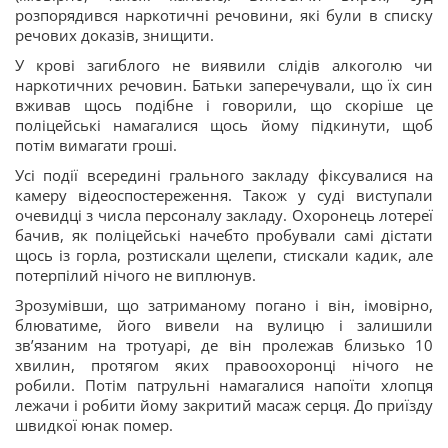
розпорядився наркотичні речовини, які були в списку
речових доказів, знищити.
У крові загиблого не виявили слідів алкоголю чи
наркотичних речовин. Батьки заперечували, що їх син
вживав щось подібне і говорили, що скоріше це
поліцейські намагалися щось йому підкинути, щоб
потім вимагати гроші.
Усі події всередині грального закладу фіксувалися на
камеру відеоспостереження. Також у суді виступали
очевидці з числа персоналу закладу. Охоронець лотереї
бачив, як поліцейські начебто пробували самі дістати
щось із горла, розтискали щелепи, стискали кадик, але
потерпілий нічого не виплюнув.
Зрозумівши, що затриманому погано і він, імовірно,
блюватиме, його вивели на вулицю і залишили
зв’язаним на тротуарі, де він пролежав близько 10
хвилин, протягом яких правоохоронці нічого не
робили. Потім патрульні намагалися напоїти хлопця
лежачи і робити йому закритий масаж серця. До приїзду
швидкої юнак помер.