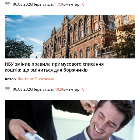
06.08.2026
Переглядів:
175
Коментарі:
0
НБУ змінив правила примусового списання
коштів: що зміниться для боржників
Автор:
Лента от Протокола
06.08.2026
Переглядів:
402
Коментарі:
0