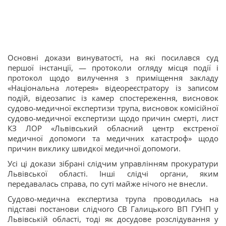
Основні докази винуватості, на які посилався суд
першої інстанції, — протоколи огляду місця події і
протокол щодо вилучення з приміщення закладу
«Національна лотерея» відеореєстратору із записом
подій, відеозапис із камер спостереження, висновок
судово-медичної експертизи трупа, висновок комісійної
судово-медичної експертизи щодо причин смерті, лист
КЗ ЛОР «Львівський обласний центр екстреної
медичної допомоги та медичних катастроф» щодо
причин виклику швидкої медичної допомоги.
Усі ці докази зібрані слідчим управлінням прокуратури
Львівської області. Інші слідчі органи, яким
передавалась справа, по суті майже нічого не внесли.
Судово-медична експертиза трупа проводилась на
підставі постанови слідчого СВ Галицького ВП ГУНП у
Львівській області, тоді як досудове розслідування у