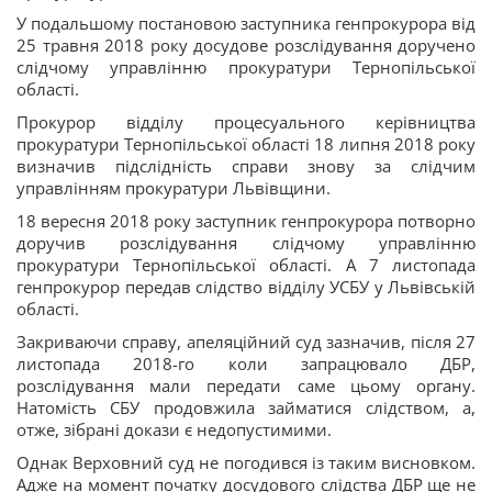
У подальшому постановою заступника генпрокурора від
25 травня 2018 року досудове розслідування доручено
слідчому управлінню прокуратури Тернопільської
області.
Прокурор відділу процесуального керівництва
прокуратури Тернопільської області 18 липня 2018 року
визначив підслідність справи знову за слідчим
управлінням прокуратури Львівщини.
18 вересня 2018 року заступник генпрокурора потворно
доручив розслідування слідчому управлінню
прокуратури Тернопільської області. А 7 листопада
генпрокурор передав слідство відділу УСБУ у Львівській
області.
Закриваючи справу, апеляційний суд зазначив, після 27
листопада 2018-го коли запрацювало ДБР,
розслідування мали передати саме цьому органу.
Натомість СБУ продовжила займатися слідством, а,
отже, зібрані докази є недопустимими.
Однак Верховний суд не погодився із таким висновком.
Адже на момент початку досудового слідства ДБР ще не