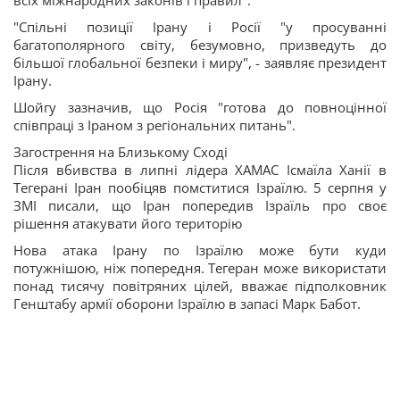
всіх міжнародних законів і правил".
"Спільні позиції Ірану і Росії "у просуванні
багатополярного світу, безумовно, призведуть до
більшої глобальної безпеки і миру", - заявляє президент
Ірану.
Шойгу зазначив, що Росія "готова до повноцінної
співпраці з Іраном з регіональних питань".
Загострення на Близькому Сході
Після вбивства в липні лідера ХАМАС Ісмаїла Ханії в
Тегерані Іран пообіцяв помститися Ізраїлю. 5 серпня у
ЗМІ писали, що Іран попередив Ізраїль про своє
рішення атакувати його територію
Нова атака Ірану по Ізраїлю може бути куди
потужнішою, ніж попередня. Тегеран може використати
понад тисячу повітряних цілей, вважає підполковник
Генштабу армії оборони Ізраїлю в запасі Марк Бабот.