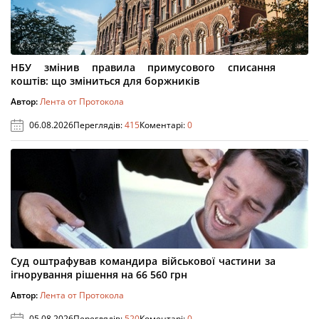
НБУ змінив правила примусового списання
коштів: що зміниться для боржників
Автор:
Лента от Протокола
06.08.2026
Переглядів:
415
Коментарі:
0
Суд оштрафував командира військової частини за
ігнорування рішення на 66 560 грн
Автор:
Лента от Протокола
05.08.2026
Переглядів:
520
Коментарі:
0