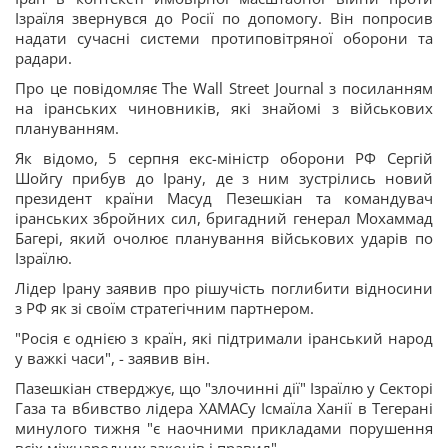
Ізраїля звернувся до Росії по допомогу. Він попросив
надати сучасні системи протиповітряної оборони та
радари.
Про це повідомляє The Wall Street Journal з посиланням
на іранських чиновників, які знайомі з військових
плануванням.
Як відомо, 5 серпня екс-міністр оборони РФ Сергій
Шойгу прибув до Ірану, де з ним зустрілись новий
президент країни Масуд Пезешкіан та командувач
іранських збройних сил, бригадний генерал Мохаммад
Багері, який очолює планування військових ударів по
Ізраїлю.
Лідер Ірану заявив про рішучість поглибити відносини
з РФ як зі своїм стратегічним партнером.
"Росія є однією з країн, які підтримали іранський народ
у важкі часи", - заявив він.
Пазешкіан стверджує, що "злочинні дії" Ізраїлю у Секторі
Газа та вбивство лідера ХАМАСу Ісмаїла Ханії в Тегерані
минулого тижня "є наочними прикладами порушення