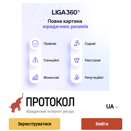
UA
Зареєструватися
Ввійти