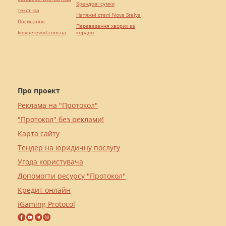
Брендові сумки
текст юа
Натяжні стелі Nova Stelya
Посилання
Перевезення хворих за
kievperevod.com.ua
кордон
Про проект
Реклама на "Протокол"
"Протокол" без реклами!
Карта сайту
Тендер на юридичну послугу
Угода користувача
Допомогти ресурсу "Протокол"
Кредит онлайн
iGaming Protocol