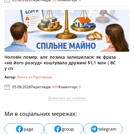
Чоловік помер, але позика залишилася: як фраза
«на його розсуд» коштувала дружині $1,1 млн ( ВС
у сп
Автор:
Лента от Протокола
05.08.2026
Переглядів:
609
Коментарі:
0
Дивитись усі новини
Ми в соціальних мережах:
page
group
telegram