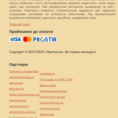
тексти, коментарі, статті, фотозображення, малюнки, ящик-шота, скани, відео,
аудіо, інші матеріали. При використанні матеріалів, розміщених на веб -
сторінках «Протокол» наявність гіперпосилання відкритого для індексації
пошуковими системами на protocol.ua обов`язкове. Під використанням
розуміється копіювання, адаптація, рерайтинг, модифікація тощо.
Повний текст
Приймаємо до оплати
Copyright © 2014-2026 «Протокол». Всі права захищені.
Партнери
Сережки з діамантами
pereklad.ua
alliancetechnika.ua
Підготовка до НМТ / ЗНО
миралинкс
Винна шафа
Веб мастер
Перевезення хворих
https://motokosmos.ua/
hospice-life.com.ua/
Синтезатори
mk-translations.ua
perevod.agency
maltina.com.ua
agrotechnika.com.ua
Шафи купе
europeservice.com.ua