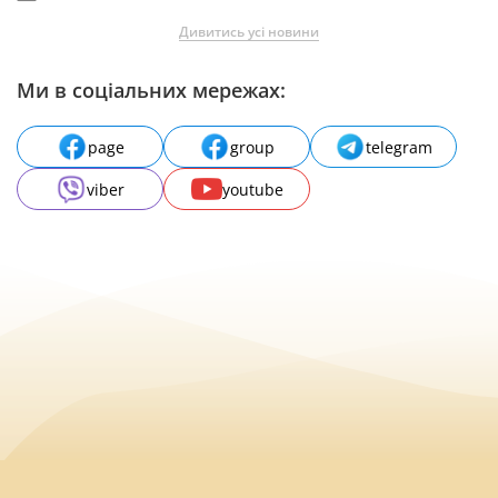
Дивитись усі новини
Ми в соціальних мережах:
page
group
telegram
viber
youtube