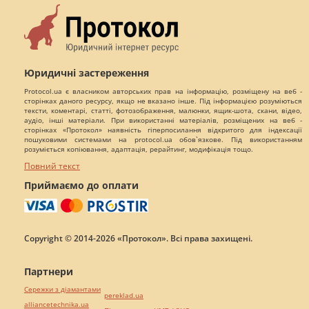
Юридичні застереження
Protocol.ua є власником авторських прав на інформацію, розміщену на веб -
сторінках даного ресурсу, якщо не вказано інше. Під інформацією розуміються
тексти, коментарі, статті, фотозображення, малюнки, ящик-шота, скани, відео,
аудіо, інші матеріали. При використанні матеріалів, розміщених на веб -
сторінках «Протокол» наявність гіперпосилання відкритого для індексації
пошуковими системами на protocol.ua обов`язкове. Під використанням
розуміється копіювання, адаптація, рерайтинг, модифікація тощо.
Повний текст
Приймаємо до оплати
Copyright © 2014-2026 «Протокол». Всі права захищені.
Партнери
Сережки з діамантами
pereklad.ua
alliancetechnika.ua