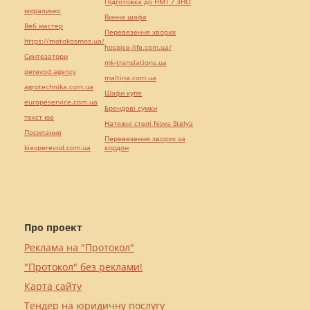
Підготовка до НМТ / ЗНО
миралинкс
Винна шафа
Веб мастер
Перевезення хворих
https://motokosmos.ua/
hospice-life.com.ua/
Синтезатори
mk-translations.ua
perevod.agency
maltina.com.ua
agrotechnika.com.ua
Шафи купе
europeservice.com.ua
Брендові сумки
текст юа
Натяжні стелі Nova Stelya
Посилання
Перевезення хворих за
kievperevod.com.ua
кордон
Про проект
Реклама на "Протокол"
"Протокол" без реклами!
Карта сайту
Тендер на юридичну послугу