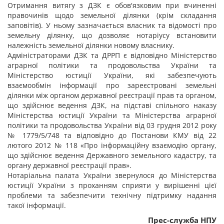
Отримання витягу з ДЗК є обов'язковим при вчиненні
правочинів щодо земельної ділянки (крім складання
заповітів). У ньому зазначається власник та відомості про
земельну ділянку, що дозволяє нотаріусу встановити
належність земельної ділянки новому власнику.
Адміністраторами ДЗК та ДРРП є відповідно Міністерство
аграрної політики та продовольства України та
Міністерство юстиції України, які забезпечують
взаємообмін інформації про зареєстровані земельні
ділянки між органом державної реєстрації прав та органом,
що здійснює ведення ДЗК, на підставі спільного наказу
Міністерства юстиції України та Міністерства аграрної
політики та продовольства України від 03 грудня 2012 року
№ 1779/5/748 та відповідно до Постанови КМУ від 22
лютого 2012 № 118 «Про інформаційну взаємодію органу,
що здійснює ведення Державного земельного кадастру, та
органу державної реєстрації прав».
Нотаріальна палата України звернулося до Міністерства
юстиції України з проханням сприяти у вирішенні цієї
проблеми та забезпечити технічну підтримку надання
такої інформації.
Прес-служба НПУ