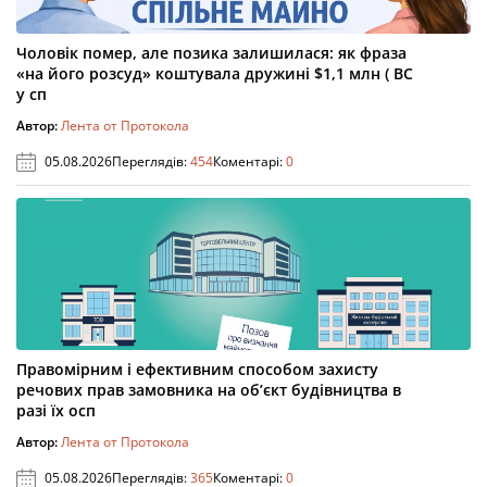
Чоловік помер, але позика залишилася: як фраза
«на його розсуд» коштувала дружині $1,1 млн ( ВС
у сп
Автор:
Лента от Протокола
05.08.2026
Переглядів:
454
Коментарі:
0
Правомірним і ефективним способом захисту
речових прав замовника на об’єкт будівництва в
разі їх осп
Автор:
Лента от Протокола
05.08.2026
Переглядів:
365
Коментарі:
0