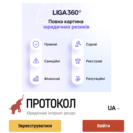
UA
Зареєструватися
Ввійти