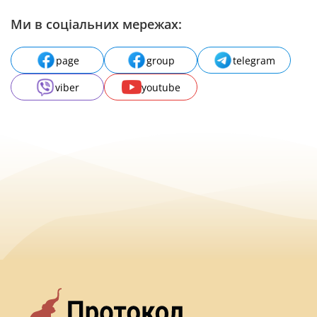
Ми в соціальних мережах:
page
group
telegram
viber
youtube