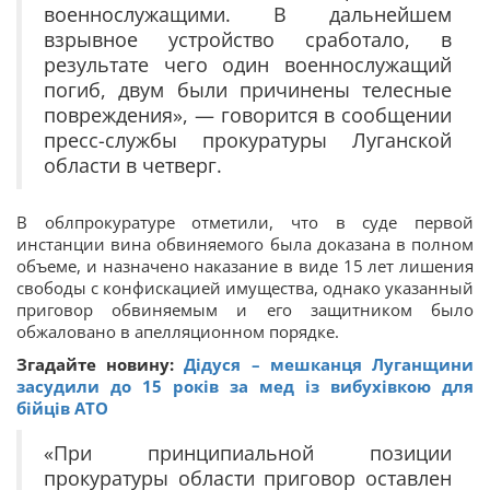
военнослужащими. В дальнейшем
взрывное устройство сработало, в
результате чего один военнослужащий
погиб, двум были причинены телесные
повреждения», — говорится в сообщении
пресс-службы прокуратуры Луганской
области в четверг.
В облпрокуратуре отметили, что в суде первой
инстанции вина обвиняемого была доказана в полном
объеме, и назначено наказание в виде 15 лет лишения
свободы с конфискацией имущества, однако указанный
приговор обвиняемым и его защитником было
обжаловано в апелляционном порядке.
Згадайте новину:
Дідуся – мешканця Луганщини
засудили до 15 років за мед із вибухівкою для
бійців АТО
«При принципиальной позиции
прокуратуры области приговор оставлен