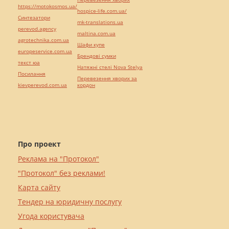
https://motokosmos.ua/
hospice-life.com.ua/
Синтезатори
mk-translations.ua
perevod.agency
maltina.com.ua
agrotechnika.com.ua
Шафи купе
europeservice.com.ua
Брендові сумки
текст юа
Натяжні стелі Nova Stelya
Посилання
Перевезення хворих за
kievperevod.com.ua
кордон
Про проект
Реклама на "Протокол"
"Протокол" без реклами!
Карта сайту
Тендер на юридичну послугу
Угода користувача