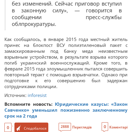
без изменений. Сейчас приговор вступил
в законную силу», — говорится в
сообщении пресс-службы
облпрокуратуры.
Как сообщалось, в январе 2015 года местный житель
принес на блокпост ВСУ полиэтиленовый пакет с
замаскированным под банку меда неизвестным
взрывным устройством, в результате взрыва которого
погиб украинский военнослужащий. Кроме того, в
феврале 2015 года злоумышленник пытался совершить
повторный теракт с помощью взрывчатки. Однако при
подготовке к его совершению был задержан
сотрудниками полиции.
Источник:
inforesist
Вспомните новость:
Юридические казусы: «Закон
Савченко» уменьшил пожизненно заключенному
срок на 2 года
0
2888
0
Переглядів
Коментарі
Сподобалося