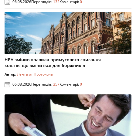
06.08.2026
Переглядів:
132
Коментарі:
0
НБУ змінив правила примусового списання
коштів: що зміниться для боржників
Автор:
Лента от Протокола
06.08.2026
Переглядів:
357
Коментарі:
0