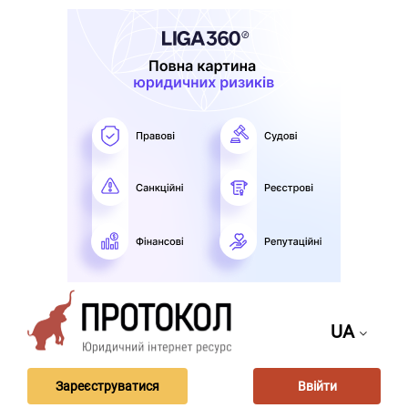
UA
Зареєструватися
Ввійти