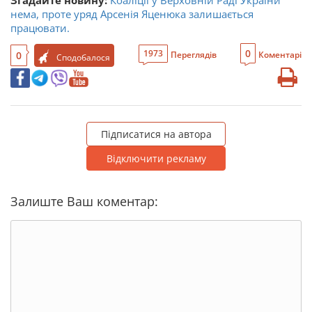
Згадайте новину:
Коаліції у Верховній Раді України
нема, проте уряд Арсенія Яценюка залишається
працювати.
0
1973
0
Переглядів
Коментарі
Сподобалося
Підписатися на автора
Відключити рекламу
Залиште Ваш коментар: