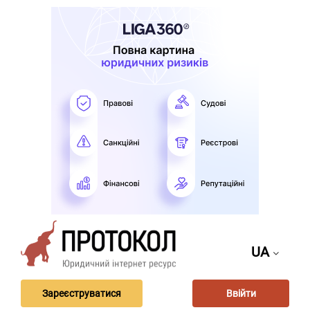
UA
Зареєструватися
Ввійти