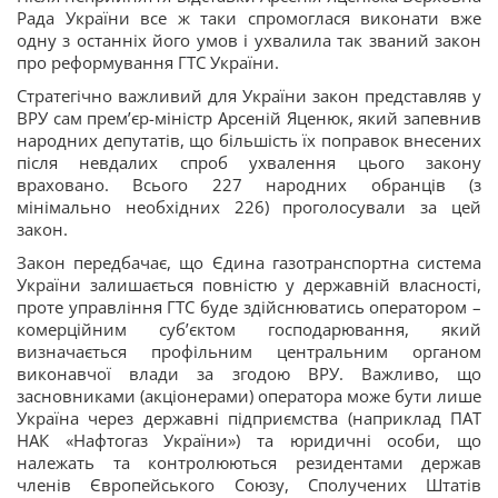
Рада України все ж таки спромоглася виконати вже
одну з останніх його умов і ухвалила так званий закон
про реформування ГТС України.
Стратегічно важливий для України закон представляв у
ВРУ сам прем’єр-міністр Арсеній Яценюк, який запевнив
народних депутатів, що більшість їх поправок внесених
після невдалих спроб ухвалення цього закону
враховано. Всього 227 народних обранців (з
мінімально необхідних 226) проголосували за цей
закон.
Закон передбачає, що Єдина газотранспортна система
України залишається повністю у державній власності,
проте управління ГТС буде здійснюватись оператором –
комерційним суб’єктом господарювання, який
визначається профільним центральним органом
виконавчої влади за згодою ВРУ. Важливо, що
засновниками (акціонерами) оператора може бути лише
Україна через державні підприємства (наприклад ПАТ
НАК «Нафтогаз України») та юридичні особи, що
належать та контролюються резидентами держав
членів Європейського Союзу, Сполучених Штатів