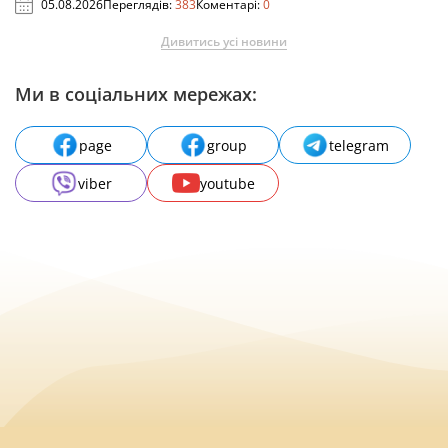
05.08.2026
Переглядів:
383
Коментарі:
0
Дивитись усі новини
Ми в соціальних мережах:
page
group
telegram
viber
youtube