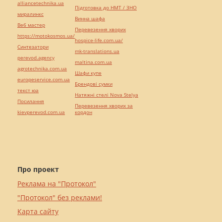
alliancetechnika.ua
Підготовка до НМТ / ЗНО
миралинкс
Винна шафа
Веб мастер
Перевезення хворих
https://motokosmos.ua/
hospice-life.com.ua/
Синтезатори
mk-translations.ua
perevod.agency
maltina.com.ua
agrotechnika.com.ua
Шафи купе
europeservice.com.ua
Брендові сумки
текст юа
Натяжні стелі Nova Stelya
Посилання
Перевезення хворих за
kievperevod.com.ua
кордон
Про проект
Реклама на "Протокол"
"Протокол" без реклами!
Карта сайту