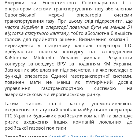
Америки чи Енергетичного Співтовариства і є
оператором системи транспортування газу або членом
Європейської мережі операторів системи
транспортування газу. При цьому слід підкреслити,
що
частка України в операторі повинна бути не менше 51
відсотка статутного капіталу
, тобто абсолютна більшість
голосів для прийняття рішень. Визначення компанії –
нерезидента у статутному капіталі оператора ГТС
відбувається шляхом конкурсу на затверджених
Кабінетом Міністрів України умовах. Результати
конкурсу затверджує ВРУ за поданням КМ України.
Засновник або власник підприємства, на яке покладено
функції оператора Єдиної газотранспортної системи,
повинен мати не менш як п’ятирічний досвід
управління газотранспортною системою на
американському чи європейському ринку.
Таким чином, статті закону унеможливлюють
входження в статутний капітал майбутнього оператора
ГТС України будь-яких російських компаній та зменшує
ризик входження інших компаній лояльних до
російської газової політики.