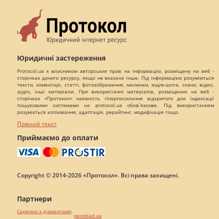
Юридичні застереження
Protocol.ua є власником авторських прав на інформацію, розміщену на веб -
сторінках даного ресурсу, якщо не вказано інше. Під інформацією розуміються
тексти, коментарі, статті, фотозображення, малюнки, ящик-шота, скани, відео,
аудіо, інші матеріали. При використанні матеріалів, розміщених на веб -
сторінках «Протокол» наявність гіперпосилання відкритого для індексації
пошуковими системами на protocol.ua обов`язкове. Під використанням
розуміється копіювання, адаптація, рерайтинг, модифікація тощо.
Повний текст
Приймаємо до оплати
Copyright © 2014-2026 «Протокол». Всі права захищені.
Партнери
Сережки з діамантами
pereklad.ua