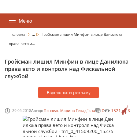
Меню
...
Головна
Гройсман лишил Минфин в лице Данилюка
права вето и...
Гройсман лишил Минфин в лице Данилюка
права вето и контроля над Фискальной
службой
Відключити рекламу
0
1521
29.05.2018
Автор:
Понзель Марина Генадіївна
3