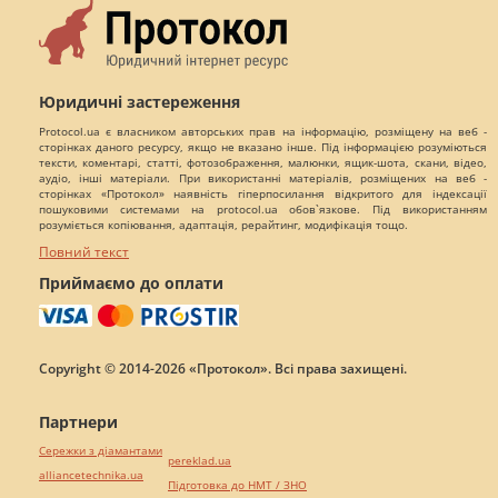
Юридичні застереження
Protocol.ua є власником авторських прав на інформацію, розміщену на веб -
сторінках даного ресурсу, якщо не вказано інше. Під інформацією розуміються
тексти, коментарі, статті, фотозображення, малюнки, ящик-шота, скани, відео,
аудіо, інші матеріали. При використанні матеріалів, розміщених на веб -
сторінках «Протокол» наявність гіперпосилання відкритого для індексації
пошуковими системами на protocol.ua обов`язкове. Під використанням
розуміється копіювання, адаптація, рерайтинг, модифікація тощо.
Повний текст
Приймаємо до оплати
Copyright © 2014-2026 «Протокол». Всі права захищені.
Партнери
Сережки з діамантами
pereklad.ua
alliancetechnika.ua
Підготовка до НМТ / ЗНО