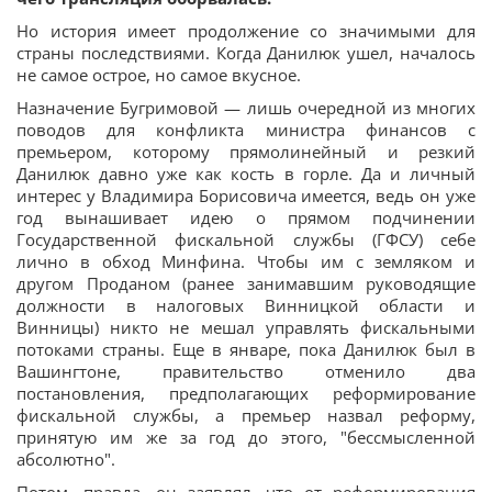
Но история имеет продолжение со значимыми для
страны последствиями. Когда Данилюк ушел, началось
не самое острое, но самое вкусное.
Назначение Бугримовой — лишь очередной из многих
поводов для конфликта министра финансов с
премьером, которому прямолинейный и резкий
Данилюк давно уже как кость в горле. Да и личный
интерес у Владимира Борисовича имеется, ведь он уже
год вынашивает идею о прямом подчинении
Государственной фискальной службы (ГФСУ) себе
лично в обход Минфина. Чтобы им с земляком и
другом Проданом (ранее занимавшим руководящие
должности в налоговых Винницкой области и
Винницы) никто не мешал управлять фискальными
потоками страны. Еще в январе, пока Данилюк был в
Вашингтоне, правительство отменило два
постановления, предполагающих реформирование
фискальной службы, а премьер назвал реформу,
принятую им же за год до этого, "бессмысленной
абсолютно".