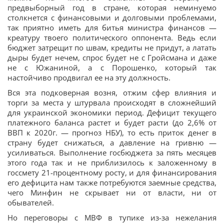
предвыборный год в стране, которая неминуемо
столкнется с финансовыми и долговыми проблемами,
так приятно иметь для битья министра финансов —
креатуру твоего политического оппонента. Ведь если
бюджет затрещит по швам, кредиты не придут, а латать
дыры будет нечем, спрос будет не с Гройсмана и даже
не с Южаниной, а с Порошенко, который так
настойчиво продвигал ее на эту должность.
Вся эта подковерная возня, отжим сфер влияния и
торги за места у штурвала происходят в сложнейший
для украинской экономики период. Дефицит текущего
платежного баланса растет и будет расти (до 2,6% от
ВВП к 2020г. — прогноз НБУ), то есть приток денег в
страну будет снижаться, а давление на гривню —
усиливаться. Выполнение госбюджета за пять месяцев
этого года так и не приблизилось к заложенному в
госсмету 21-процентному росту, и для финансирования
его дефицита нам также потребуются заемные средства,
чего Минфин не скрывает ни от власти, ни от
обывателей.
Но переговоры с МВФ в тупике из-за нежелания