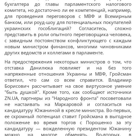
бухгалтера до главы парламентского налогового
комитета, но достаточно ли ее компетенций, например,
для проведения переговоров с МВФ и Всемирным
банком, или роуд-шоу для потенциальных покупателей
украинских гособлигаций? Согласитесь, сложно
представить в роли опытного переговорщика человека,
с завидным постоянством конфликтующего с каждым
новым министром финансов, многими чиновниками
других ведомств и коллегами в парламенте.
На предостережения некоторых министров о том, что
отставка Данилюка повлияет и на без того
напряженные отношения Украины и МВФ, Гройсман
ответил, что сам со всем справится. Владимир
Борисович рассчитывает на свое виртуозное умение
"быть душкой". Кроме того, как сообщают источники
ZN.UA, партнеры из "Народного фронта" посоветовали
не настаивать на Маркаровой и согласиться на
кандидатуру Южаниной в кресле министра. Во-первых,
ее скромный потенциал ставит Гройсмана в выгодное
положение во время торгов с Порошенко за эту
кандидатуру — вожделенную президентом Южанину
можно на многое обменять. Во-вторых, в