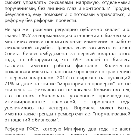
сможет управлять фискалами напрямую, отдельными
поручениями, без лишних глаз и контроля. И Продан,
безусловно, ему поможет и с потоками управляться, и
реформу без реформы провести.
Не зря же Гройсман регулярно публично хвалит и.о.
главы ГФСУ за нормализацию отношений с бизнесом и
многочисленные положительные изменения в работе
фискальной службы. Правда, если заглянуть в отчет
Совета бизнес-омбудсмена за первый квартал этого
года, то обнаружится, что 69% жалоб от бизнеса
касались именно работы фискалов. Количество
пожаловавшихся на налоговые проверки по сравнению
с первым кварталом 2017-го выросло на пугающий
71%, и даже на снятие "моратория на проверки" это не
спишешь — фискалов он не касался. Количество тех,
кто пытался обжаловать уголовные производства,
инициированные налоговой, с прошлого года
увеличилось на четверть. Впрочем, может быть,
именно такие тренды премьер считает "нормализацией
отношений с бизнесом".
Реформа ГФСУ, которую Минфину два года не дают
провести, предполагала разрыв коррупционных