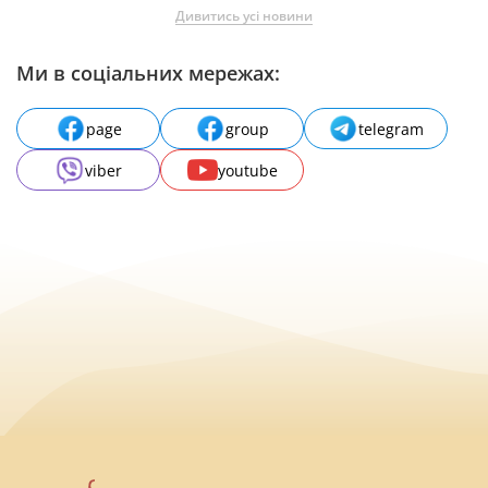
Дивитись усі новини
Ми в соціальних мережах:
page
group
telegram
viber
youtube