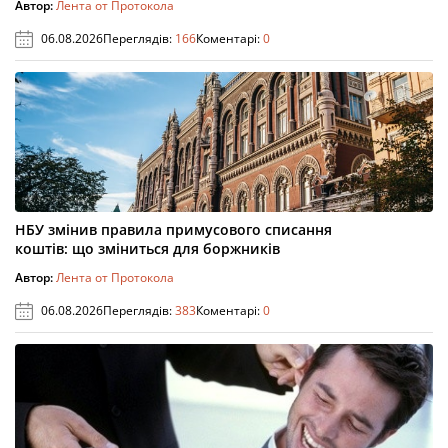
Автор:
Лента от Протокола
06.08.2026
Переглядів:
166
Коментарі:
0
НБУ змінив правила примусового списання
коштів: що зміниться для боржників
Автор:
Лента от Протокола
06.08.2026
Переглядів:
383
Коментарі:
0