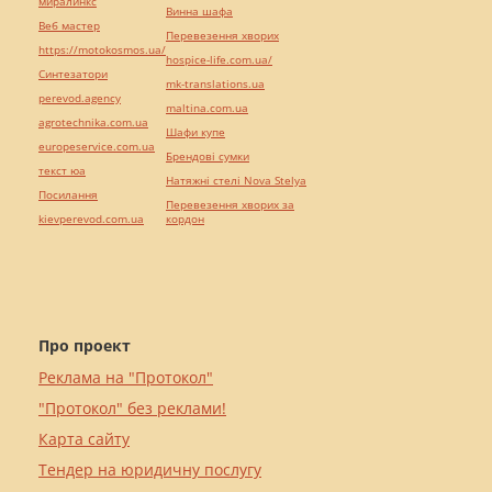
миралинкс
Винна шафа
Веб мастер
Перевезення хворих
https://motokosmos.ua/
hospice-life.com.ua/
Синтезатори
mk-translations.ua
perevod.agency
maltina.com.ua
agrotechnika.com.ua
Шафи купе
europeservice.com.ua
Брендові сумки
текст юа
Натяжні стелі Nova Stelya
Посилання
Перевезення хворих за
kievperevod.com.ua
кордон
Про проект
Реклама на "Протокол"
"Протокол" без реклами!
Карта сайту
Тендер на юридичну послугу