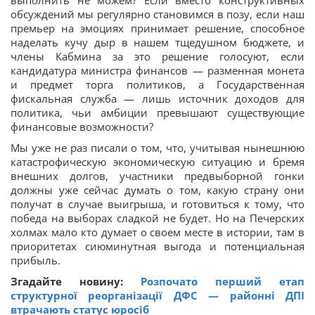
выполнить не можем? Если вместо конструктивных
обсуждений мы регулярно становимся в позу, если наш
премьер на эмоциях принимает решение, способное
наделать кучу дыр в нашем тщедушном бюджете, и
члены Кабмина за это решение голосуют, если
кандидатура министра финансов — разменная монета
и предмет торга политиков, а Государственная
фискальная служба — лишь источник доходов для
политика, чьи амбиции превышают существующие
финансовые возможности?
Мы уже не раз писали о том, что, учитывая нынешнюю
катастрофическую экономическую ситуацию и бремя
внешних долгов, участники предвыборной гонки
должны уже сейчас думать о том, какую страну они
получат в случае выигрыша, и готовиться к тому, что
победа на выборах сладкой не будет. Но на Печерских
холмах мало кто думает о своем месте в истории, там в
приоритетах сиюминутная выгода и потенциальная
прибыль.
Згадайте новину:
Розпочато перший етап
структурної реорганізації ДФС — районні ДПІ
втрачають статус юросіб