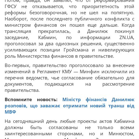
Потом, правда, он заявлял, что от реформирования
ГФСУ не отказывается, что приоритетность этой
реформы безоговорочная, но не шел на попятную.
Наоборот, после последнего публичного конфликта с
министром финансов он пошел еще дальше. Когда
трансляция прекратилась, а Данилюк покинул
заседание, Кабмин, по информации ZN.UA,
проголосовал за два одиозных решения, существенно
усиливающих позиции Гройсмана и нивелирующих
роль Министерства финансов в правительстве.
Во-первых, правительство проголосовало за внесение
изменений в Регламент КМУ — Минфин исключили из
перечня ведомств, чье согласование обязательно для
документов, подающихся на рассмотрение
правительства.
Вспомните новость:
Міністр фінансів Данилюк
розповів, що заважає отримати новий транш від
МВФ
На сегодняшний день любые проекты актов Кабмина
должны быть согласованы не только всеми
заинтересованными сторонами, но и Минюстом,