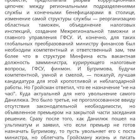
цепочек между региональными подразделениями
службы и конечными бенефициарами в столице,
изменение самой структуры службы — реорганизацию
областных таможен, объединение налоговых
инспекций, создание Межрегиональной таможни и
главного управления ГФСУ. И, конечно, для таких
глобальных преобразований министру финансов был
необходим компетентный и ответственный зам, тем
более что в структуре Минфина есть вакантная
должность замминистра, курирующего налоговые
вопросы, ГФСУ, финмон. И Бугримова, будучи
компетентной, умной и смелой, — пожалуй, лучшая
кандидатура для этой кропотливой и неблагодарной
работы. Но Гройсман ответил, что ее назначение "не на
часі". Куда актуальней для него увольнение самого
Данилюка. Это было третье, не проголосованное ввиду
отсутствия законодательной необходимости, но
объявленное премьером на закрытой части заседания
решение. Сразу после того, как Данилюк пошел на
ультиматум и заявил, что если премьер не готов
назначать Бугримову, то пусть увольняет его с поста
министра, но облегчать Гройсману жизнь и писать