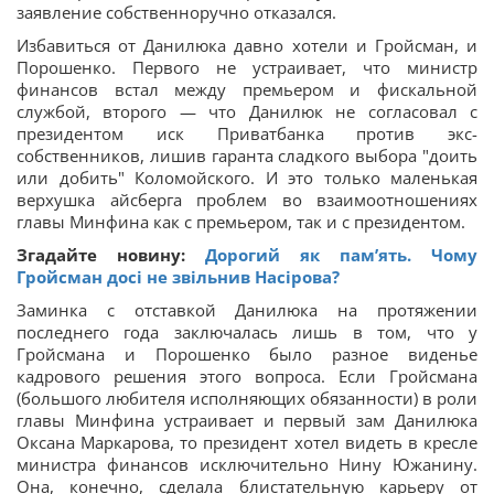
заявление собственноручно отказался.
Избавиться от Данилюка давно хотели и Гройсман, и
Порошенко. Первого не устраивает, что министр
финансов встал между премьером и фискальной
службой, второго — что Данилюк не согласовал с
президентом иск Приватбанка против экс-
собственников, лишив гаранта сладкого выбора "доить
или добить" Коломойского. И это только маленькая
верхушка айсберга проблем во взаимоотношениях
главы Минфина как с премьером, так и с президентом.
Згадайте новину:
Дорогий як пам’ять. Чому
Гройсман досі не звільнив Насірова?
Заминка с отставкой Данилюка на протяжении
последнего года заключалась лишь в том, что у
Гройсмана и Порошенко было разное виденье
кадрового решения этого вопроса. Если Гройсмана
(большого любителя исполняющих обязанности) в роли
главы Минфина устраивает и первый зам Данилюка
Оксана Маркарова, то президент хотел видеть в кресле
министра финансов исключительно Нину Южанину.
Она, конечно, сделала блистательную карьеру от