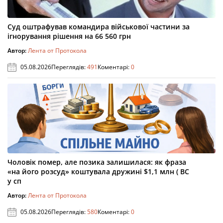
Суд оштрафував командира військової частини за
ігнорування рішення на 66 560 грн
Автор:
Лента от Протокола
05.08.2026
Переглядів:
491
Коментарі:
0
Чоловік помер, але позика залишилася: як фраза
«на його розсуд» коштувала дружині $1,1 млн ( ВС
у сп
Автор:
Лента от Протокола
05.08.2026
Переглядів:
580
Коментарі:
0