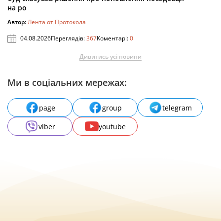
на ро
Автор:
Лента от Протокола
04.08.2026
Переглядів:
367
Коментарі:
0
Дивитись усі новини
Ми в соціальних мережах:
page
group
telegram
viber
youtube