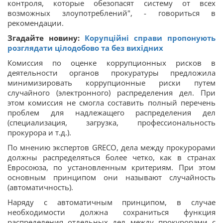
контроля, которые обезопасят систему от всех
возможных злоупотреблений", - говориться в
рекомендации.
Згадайте новину:
Корупційні справи пропонують
розглядати цілодобово та без вихідних
Комиссия по оценке коррупционных рисков в
деятельности органов прокуратуры предложила
минимизировать коррупционные риски путем
случайного (электронного) распределения дел. При
этом комиссия не смогла составить полный перечень
проблем для надлежащего распределения дел
(специализация, загрузка, профессиональность
прокурора и т.д.).
По мнению экспертов GRECO, дела между прокурорами
должны распределяться более четко, как в странах
Евросоюза, по установленным критериям. При этом
основным принципом они называют случайность
(автоматичность).
Наряду с автоматичным принципом, в случае
необходимости должна сохраниться функция
распределения отдельных дел между прокурорами с