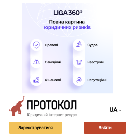
UA
Зареєструватися
Ввійти