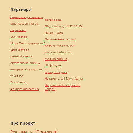
Партнери
Сережки з діамантами
pereklad.ua
alliancetechnika.ua
Підготовка до НМТ / ЗНО
миралинкс
Винна шафа
Веб мастер
Перевезення хворих
https://motokosmos.ua/
hospice-life.com.ua/
Синтезатори
mk-translations.ua
perevod.agency
maltina.com.ua
agrotechnika.com.ua
Шафи купе
europeservice.com.ua
Брендові сумки
текст юа
Натяжні стелі Nova Stelya
Посилання
Перевезення хворих за
kievperevod.com.ua
кордон
Про проект
Реклама на "Протокол"