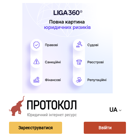
UA
Зареєструватися
Ввійти