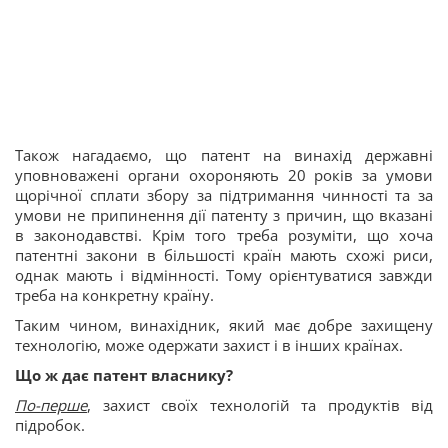
Також нагадаємо, що патент на винахід державні
уповноважені органи охороняють 20 років за умови
щорічної сплати збору за підтримання чинності та за
умови не припинення дії патенту з причин, що вказані
в законодавстві. Крім того треба розуміти, що хоча
патентні закони в більшості країн мають схожі риси,
однак мають і відмінності. Тому орієнтуватися завжди
треба на конкретну країну.
Таким чином, винахідник, який має добре захищену
технологію, може одержати захист і в інших країнах.
Що ж дає патент власнику?
По-перше
, захист своїх технологій та продуктів від
підробок.