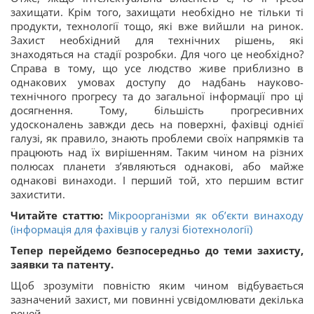
захищати. Крім того, захищати необхідно не тільки ті
продукти, технології тощо, які вже вийшли на ринок.
Захист необхідний для технічних рішень, які
знаходяться на стадії розробки. Для чого це необхідно?
Справа в тому, що усе людство живе приблизно в
однакових умовах доступу до надбань науково-
технічного прогресу та до загальної інформації про ці
досягнення. Тому, більшість прогресивних
удосконалень завжди десь на поверхні, фахівці однієї
галузі, як правило, знають проблеми своїх напрямків та
працюють над їх вирішенням. Таким чином на різних
полюсах планети з’являються однакові, або майже
однакові винаходи. І перший той, хто першим встиг
захистити.
Читайте статтю:
Мікроорганізми як об’єкти винаходу
(інформація для фахівців у галузі біотехнології)
Тепер перейдемо безпосередньо до теми захисту,
заявки та патенту.
Щоб зрозуміти повністю яким чином відбувається
зазначений захист, ми повинні усвідомлювати декілька
речей.