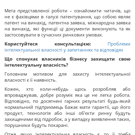
Мета представленої роботи – ознайомити читачів, що
не є фахівцями в галузі патентування, що собою являє
патент на винахід, патентна заявка, міжнародна заявка
на винахід, які функції ці документи виконують та як
застосовувати в сучасних ринкових умовах.
Користуйтеся консультацією:
Проблеми
інтелектуальної власності у запитаннях та відповідях
Що спонукає власників бізнесу захищати свою
інтелектуальну власність?
Головним мотивом для захисту інтелектуальної
власності є її наявність.
Кожен, хто коли-небудь щось розробляв або
впроваджував, добре розуміє яка це не легка робота.
Відповідно, по досягнені гарних результаті будь-який
нормальний підприємець бажає мати гарантії, що його
продукт, технологія або інші об’єкти ринку будуть
захищеними від підробок, а у випадку виявлення таких,
порушники будуть покарані.
Отже, якщо інтелектуальна власність є, то її треба