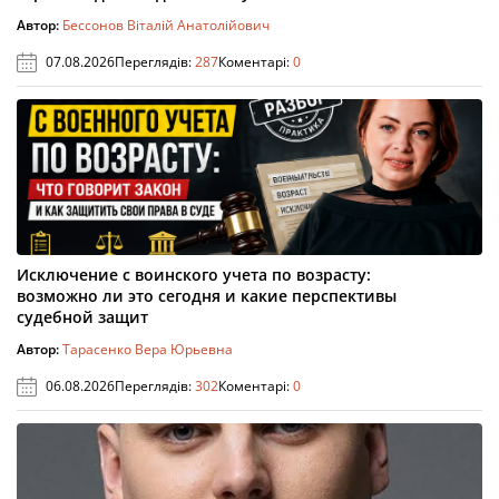
Автор:
Бессонов Віталій Анатолійович
07.08.2026
Переглядів:
287
Коментарі:
0
Исключение с воинского учета по возрасту:
возможно ли это сегодня и какие перспективы
судебной защит
Автор:
Тарасенко Вера Юрьевна
06.08.2026
Переглядів:
302
Коментарі:
0