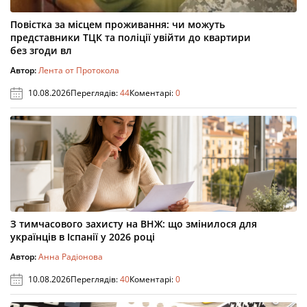
Повістка за місцем проживання: чи можуть
представники ТЦК та поліції увійти до квартири
без згоди вл
Автор:
Лента от Протокола
10.08.2026
Переглядів:
44
Коментарі:
0
З тимчасового захисту на ВНЖ: що змінилося для
українців в Іспанії у 2026 році
Автор:
Анна Радіонова
10.08.2026
Переглядів:
40
Коментарі:
0