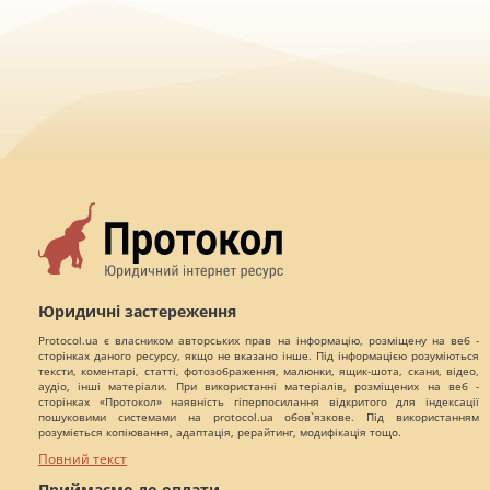
Юридичні застереження
Protocol.ua є власником авторських прав на інформацію, розміщену на веб -
сторінках даного ресурсу, якщо не вказано інше. Під інформацією розуміються
тексти, коментарі, статті, фотозображення, малюнки, ящик-шота, скани, відео,
аудіо, інші матеріали. При використанні матеріалів, розміщених на веб -
сторінках «Протокол» наявність гіперпосилання відкритого для індексації
пошуковими системами на protocol.ua обов`язкове. Під використанням
розуміється копіювання, адаптація, рерайтинг, модифікація тощо.
Повний текст
Приймаємо до оплати