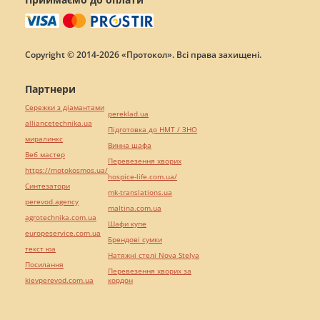
Copyright © 2014-2026 «Протокол». Всі права захищені.
Партнери
Сережки з діамантами
pereklad.ua
alliancetechnika.ua
Підготовка до НМТ / ЗНО
миралинкс
Винна шафа
Веб мастер
Перевезення хворих
https://motokosmos.ua/
hospice-life.com.ua/
Синтезатори
mk-translations.ua
perevod.agency
maltina.com.ua
agrotechnika.com.ua
Шафи купе
europeservice.com.ua
Брендові сумки
текст юа
Натяжні стелі Nova Stelya
Посилання
Перевезення хворих за
kievperevod.com.ua
кордон