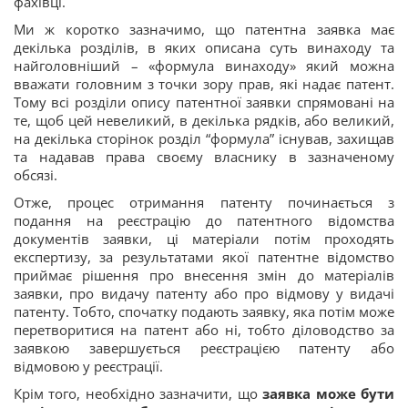
фахівці.
Ми ж коротко зазначимо, що патентна заявка має
декілька розділів, в яких описана суть винаходу та
найголовніший – «формула винаходу» який можна
вважати головним з точки зору прав, які надає патент.
Тому всі розділи опису патентної заявки спрямовані на
те, щоб цей невеликий, в декілька рядків, або великий,
на декілька сторінок розділ “формула” існував, захищав
та надавав права своєму власнику в зазначеному
обсязі.
Отже, процес отримання патенту починається з
подання на реєстрацію до патентного відомства
документів заявки, ці матеріали потім проходять
експертизу, за результатами якої патентне відомство
приймає рішення про внесення змін до матеріалів
заявки, про видачу патенту або про відмову у видачі
патенту. Тобто, спочатку подають заявку, яка потім може
перетворитися на патент або ні, тобто діловодство за
заявкою завершується реєстрацією патенту або
відмовою у реєстрації.
Крім того, необхідно зазначити, що
заявка може бути