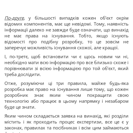
По-друге
, у більшості випадків кожен об’єкт окрім
відомих компонентів, має ще невідомі. Тому, наявність
інформації далеко не завжди буде означати, що винахід
не має права на існування. Тобто, якщо існують
відомості про подібну розробку, то це зовсім не
заперечує можливість існування схожої, але кращої.
І, по-третє, щоб встановити чи є щось новим чи ні,
необхідно мати всю інформацію про все близько схоже і
порівнювати зі всією інформацією про той об’єкт, який
треба дослідити.
Отже, розуміючи ці три правила, майже будь-яка
розробка має право на існування лише тому, що кожен
розробник знає яким чином покращити свою
технологію або працює в цьому напрямку і незабаром
буде це знати.
Яким чином складається заявка на винахід, які розділи
містить і як проходить процес експертизи, все це є у
законах, правилах та посібниках і всім цим займаються