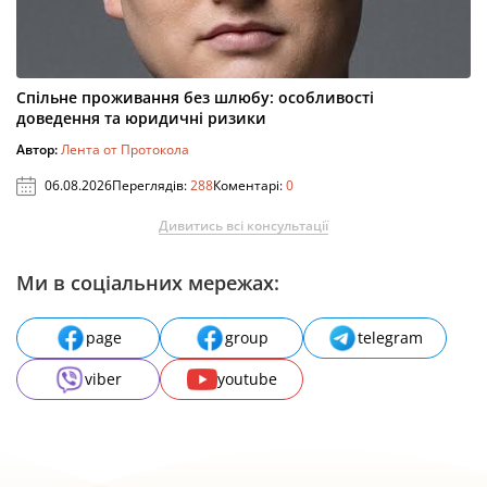
Спільне проживання без шлюбу: особливості
доведення та юридичні ризики
Автор:
Лента от Протокола
06.08.2026
Переглядів:
288
Коментарі:
0
Дивитись всі консультації
Ми в соціальних мережах:
page
group
telegram
viber
youtube