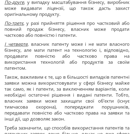
По-друге
, у випадку масштабування бізнесу, виробник
може видавати ліцензії, що також дасть захист
оригінальному продукту.
По-третє
, у разі прийняття рішення про частковий або
повний продаж бізнесу, власник може продати
частково або повністю і патенти.
І четверте
, власник патенту може і не мати власного
бізнесу, але мати патент на технологію і, відповідно,
продавати повністю або частково права на
використання технологій або продуктів за своїм
патентом.
Також, важливим є те, що в більшості випадків патентні
заявки можна використовувати у сфері бізнесу майже
так само, як і патенти, за виключенням варіантів, коли
необхідні остаточні рішення і видані патенти. Тобто,
власник заявки може захищати свої об’єкти (існує
тимчасова охорона), попереджати порушників,
передавати повністю або частково права на заявки та
інші дії, що дозволяє закон.
Треба зазначити, що способів використання патентів та
патентних заявок дещо більше, однак це вже сфера