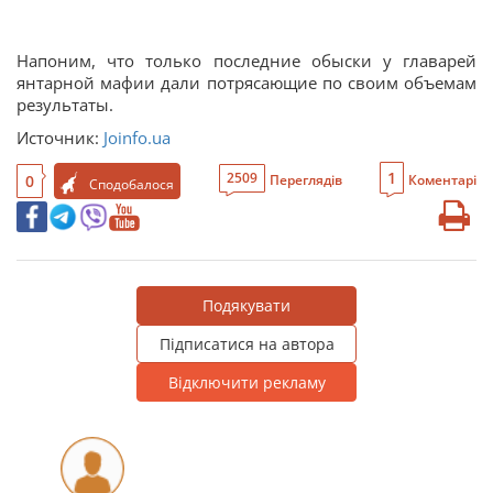
Напоним, что только последние обыски у главарей
янтарной мафии дали потрясающие по своим объемам
результаты.
Источник:
Joinfo.ua
1
2509
0
Переглядів
Коментарі
Сподобалося
Подякувати
Підписатися на автора
Відключити рекламу