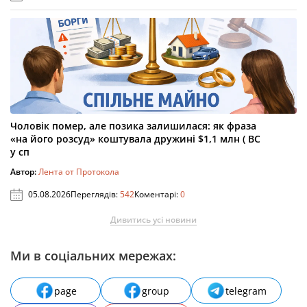
Чоловік помер, але позика залишилася: як фраза
«на його розсуд» коштувала дружині $1,1 млн ( ВС
у сп
Автор:
Лента от Протокола
05.08.2026
Переглядів:
542
Коментарі:
0
Дивитись усі новини
Ми в соціальних мережах:
page
group
telegram