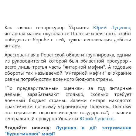
Как заявил генпрокурор Украины
Юрий Луценко
,
янтарная мафия окутала все Полесье и для того, чтобы
победить в борьбе с ней, нужна легализация добычи
янтаря.
Арестованная в Ровенской области группировка, одним
из руководителей которой был областной прокурор -
всего лишь третья часть "янтарной мафии". А годовые
обороты так называемой "янтарной мафии" в Украине
равны потребностям военного бюджета страны.
"По предварительным оценкам, за год янтарные
дельцы зарабатывают столько, сколько требует
военный бюджет страны. Залежи янтаря находятся
практически по всему украинскому Полесью. Поэтому
это серьезная перспектива для государства", - заявил
генеральный прокурор Украины
Юрий Луценко
.
Згадайте новину:
Луценко в дії: затримання
"бурштинової" мафії