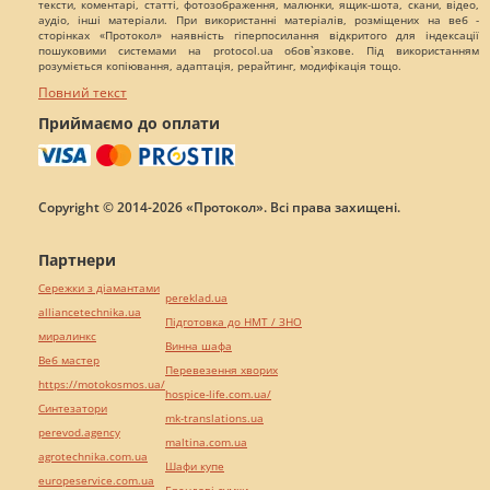
тексти, коментарі, статті, фотозображення, малюнки, ящик-шота, скани, відео,
аудіо, інші матеріали. При використанні матеріалів, розміщених на веб -
сторінках «Протокол» наявність гіперпосилання відкритого для індексації
пошуковими системами на protocol.ua обов`язкове. Під використанням
розуміється копіювання, адаптація, рерайтинг, модифікація тощо.
Повний текст
Приймаємо до оплати
Copyright © 2014-2026 «Протокол». Всі права захищені.
Партнери
Сережки з діамантами
pereklad.ua
alliancetechnika.ua
Підготовка до НМТ / ЗНО
миралинкс
Винна шафа
Веб мастер
Перевезення хворих
https://motokosmos.ua/
hospice-life.com.ua/
Синтезатори
mk-translations.ua
perevod.agency
maltina.com.ua
agrotechnika.com.ua
Шафи купе
europeservice.com.ua