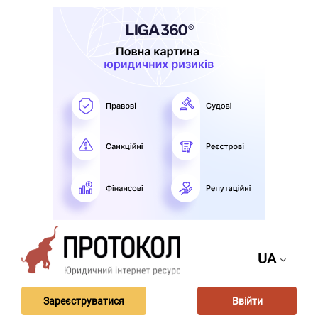
UA
Зареєструватися
Ввійти