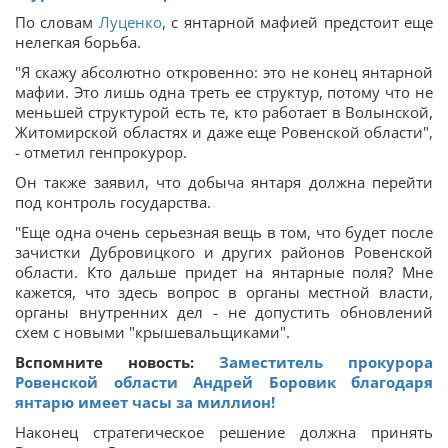
По словам
Луценко
, с янтарной мафией предстоит еще
нелегкая борьба.
"Я скажу абсолютно откровенно: это не конец янтарной
мафии. Это лишь одна треть ее структур, потому что не
меньшей структурой есть те, кто работает в Волынской,
Житомирской областях и даже еще Ровенской области",
- отметил генпрокурор.
Он также заявил, что добыча янтаря должна перейти
под контроль государства.
"Еще одна очень серьезная вещь в том, что будет после
зачистки Дубровицкого и других районов Ровенской
области. Кто дальше придет на янтарные поля? Мне
кажется, что здесь вопрос в органы местной власти,
органы внутренних дел - не допустить обновлений
схем с новыми "крышевальщиками".
Вспомните новость:
Заместитель прокурора
Ровенской области Андрей Боровик благодаря
янтарю имеет часы за миллион!
Наконец стратегическое решение должна принять