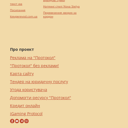
Брендові сумки
текст юа
Натяжні стелі Nova Stelya
Посилання
Перевезення хворих за
kievperevod.com.ua
кордон
Про проект
Реклама на "Протокол"
"Протокол" без реклами!
Карта сайту
Тендер на юридичну послугу
Угода користувача
Допомогти ресурсу "Протокол"
Кредит онлайн
iGaming Protocol