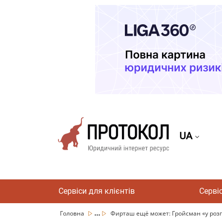
UA
Сервіси для клієнтів
Серві
...
Головна
Фирташ ещё может: Гройсман «у розпач