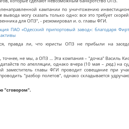
агов, которые сделают невозможным банкротство ОПЗ.
о целенаправленной кампании по уничтожению инвестицио
е вывода могу сказать только одно: все это требует скоре
енника для ОПЗ", - резюмировал и. о. главы ФГИ.
ация ПАО «Одесский припортовый завод»: благодаря Фир
 активы
лся, правда ли, что юристы ОПЗ не прибыли на засед
 точнее, не мы, а ОПЗ … Эта компания – "дочка" Василь Ки
датайств по апелляции, однако вчера (10 мая –
ред.
) на с
ый заместитель главы ФГИ проводит совещание при уча
проводить "разбор полетов", однако складывается удруча
 "сговором".