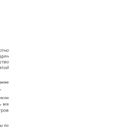
вчені розповіли про побачене в телескоп
13
Нікітюк з однорічним сином вирушила на
відпочинок у гори та нарвалася на хейт
15
Супутник Сатурна обертається настільки
повільно, що його доба триває майже 16 днів
15
У Україні з'явиться нове свято: що будуть
відзначати 8 серпня
ютно
12
один
ство
этой
акже
.
 если
ь все
тров
лы по