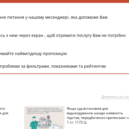
чне питання у нашому месенджері, яка допоможе Вам
есь з ним через екран , щоб отримати послугу Вам не потрібно
римайте найвигіднішу пропозицію
 проблеми за фильтрами, показниками та рейтингом
Дивитись усі н
ого
Якщо суд встановив для
я для
відшкодування шкоди наявність
підстав, передбачених приписами ч
1 ст. 1172 Ц