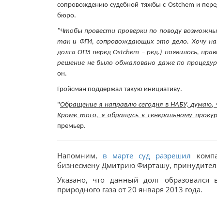
сопровождению судебной тяжбы с Ostchem и пере
бюро.
"Чтобы провести проверки по поводу возможн
так и ФГИ, сопровождающих это дело. Хочу н
долга ОПЗ перед Ostchem –
ред.
) появилось, пр
решение не было обжаловано даже по процеду
он.
Гройсман поддержал такую инициативу.
"
Обращение я направлю сегодня в НАБУ, думаю,
Кроме того, я обращусь к генеральному проку
премьер.
Напомним,
в марте суд разрешил
компа
бизнесмену Дмитрию Фирташу, принудительн
Указано, что данный долг образовался 
природного газа от 20 января 2013 года.