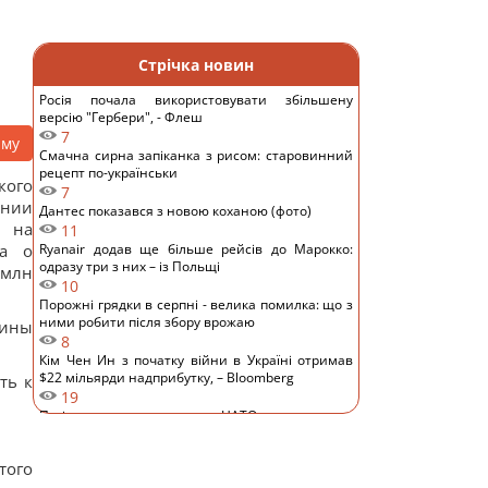
Стрічка новин
Росія почала використовувати збільшену
версію "Гербери", - Флеш
7
аму
Смачна сирна запіканка з рисом: старовинний
рецепт по-українськи
кого
7
ании
Дантес показався з новою коханою (фото)
ь на
11
жа о
Ryanair додав ще більше рейсів до Марокко:
одразу три з них – із Польщі
 млн
10
Порожні грядки в серпні - велика помилка: що з
ними робити після збору врожаю
аины
8
Кім Чен Ин з початку війни в Україні отримав
$22 мільярди надприбутку, – Bloomberg
ть к
19
Путін може напасти на НАТО вже восени:
розвідка США опублікувала новий прогноз, – WSJ
16
того
Експерт вимкнув одне налаштування Android – і