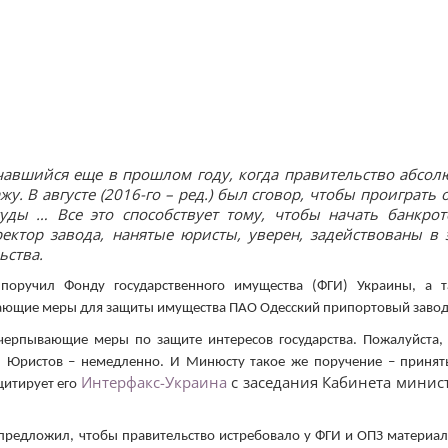
ачавшийся еще в прошлом году, когда правительство абсол
. В августе (2016-го – ред.) был сговор, чтобы проиграть 
суды … Все это способствует тому, чтобы начать банкрот
ектор завода, нанятые юристы, уверен, задействованы в 
ьства.
поручил Фонду государственного имущества (ФГИ) Украины, а т
ающие меры для защиты имущества ПАО Одесский припортовый завод
черпывающие меры по защите интересов государства. Пожалуйста,
. Юристов – немедленно. И Минюсту такое же поручение – принят
Интерфакс-Украина
с заседания Кабинета минис
итирует его
предложил, чтобы правительство истребовало у ФГИ и ОПЗ материа