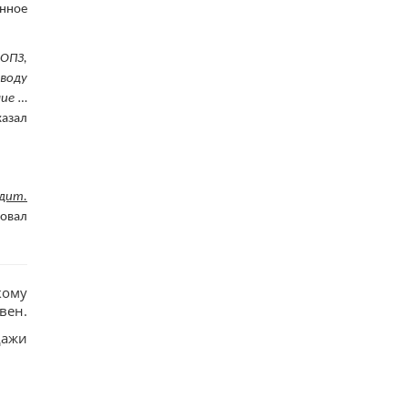
онное
ОПЗ,
воду
ие …
сказал
одит.
ровал
кому
вен.
дажи