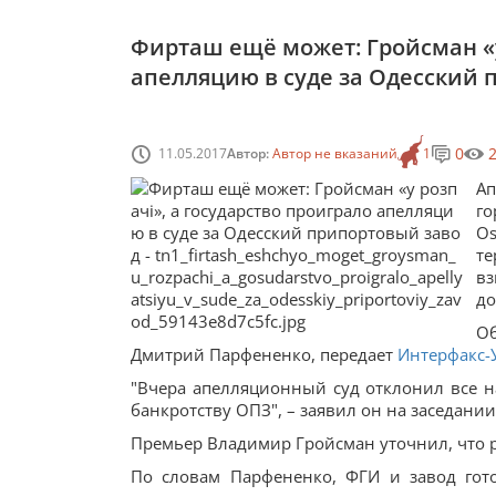
Фирташ ещё может: Гройсман «у
апелляцию в суде за Одесский 
0
11.05.2017
Автор:
Автор не вказаний
1
А
г
O
т
вз
до
Об
Дмитрий Парфененко, передает
Интерфакс-
"Вчера апелляционный суд отклонил все 
банкротству ОПЗ", – заявил он на заседани
Премьер Владимир Гройсман уточнил, что ре
По словам Парфененко, ФГИ и завод гото