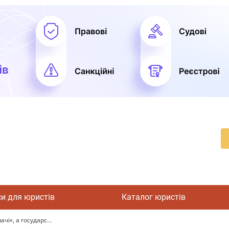
си для юристів
Каталог юристів
і», а государс...