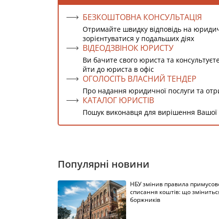
БЕЗКОШТОВНА КОНСУЛЬТАЦІЯ
Отримайте швидку відповідь на юриди
зорієнтуватися у подальших діях
ВІДЕОДЗВІНОК ЮРИСТУ
Ви бачите свого юриста та консультуєт
йти до юриста в офіс
ОГОЛОСІТЬ ВЛАСНИЙ ТЕНДЕР
Про надання юридичної послуги та от
КАТАЛОГ ЮРИСТІВ
Пошук виконавця для вирішення Вашої
Популярні новини
НБУ змінив правила примусов
списання коштів: що змінитьс
боржників