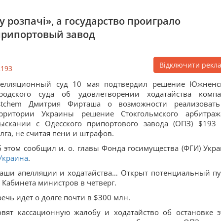
 розпачі», а государство проиграло
припортовый завод
Відключити рекл
2193
пелляционный суд 10 мая подтвердил решение Южненс
ородского суда об удовлетворении ходатайства комп
stchem Дмитрия Фирташа о возможности реализоват
ерритории Украины решение Стокгольмского арбитра
ыскании с Одесского припортового завода (ОПЗ) $193
лга, не считая пени и штрафов.
 этом сообщил и. о. главы Фонда госимущества (ФГИ) Укр
Украина
.
наши апелляции и ходатайства… Открыт потенциальный пу
и Кабинета министров в четверг.
чь идет о долге почти в $300 млн.
вят кассационную жалобу и ходатайство об остановке э