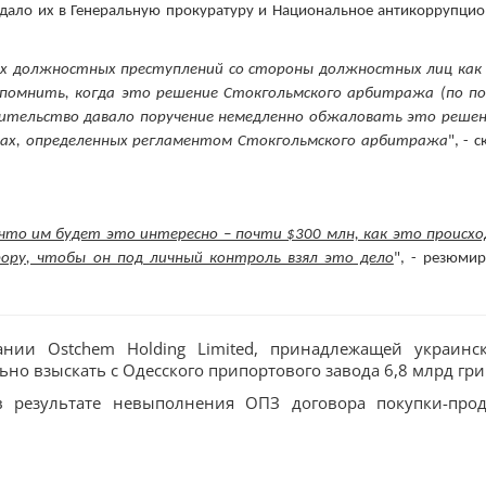
дало их в Генеральную прокуратуру и Национальное антикоррупци
ых должностных преступлений со стороны должностных лиц как 
апомнить, когда это решение Стокгольмского арбитража (по по
авительство давало поручение немедленно обжаловать это решен
рах, определенных регламентом Стокгольмского арбитража
", - 
 что им будет это интересно – почти $300 млн, как это происх
рору, чтобы он под личный контроль взял это дело
", - резюми
нии Ostchem Holding Limited, принадлежащей украинс
о взыскать с Одесского припортового завода 6,8 млрд гри
в результате невыполнения ОПЗ договора покупки-про