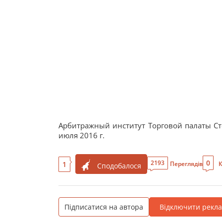
Арбитражный институт Торговой палаты Сто
июля 2016 г.
0
2193
1
Переглядів
К
Сподобалося
Підписатися на автора
Відключити рекл