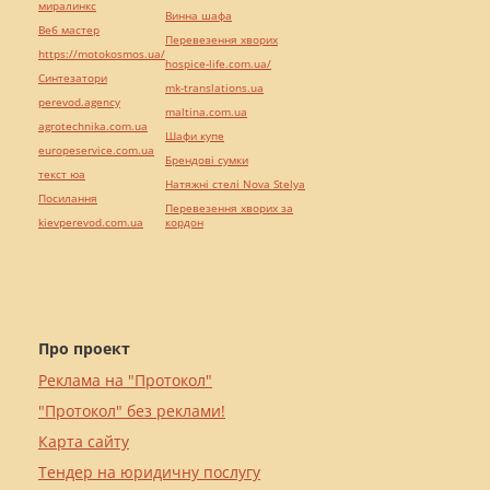
миралинкс
Винна шафа
Веб мастер
Перевезення хворих
https://motokosmos.ua/
hospice-life.com.ua/
Синтезатори
mk-translations.ua
perevod.agency
maltina.com.ua
agrotechnika.com.ua
Шафи купе
europeservice.com.ua
Брендові сумки
текст юа
Натяжні стелі Nova Stelya
Посилання
Перевезення хворих за
kievperevod.com.ua
кордон
Про проект
Реклама на "Протокол"
"Протокол" без реклами!
Карта сайту
Тендер на юридичну послугу