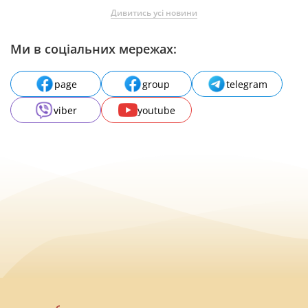
Дивитись усі новини
Ми в соціальних мережах:
page
group
telegram
viber
youtube