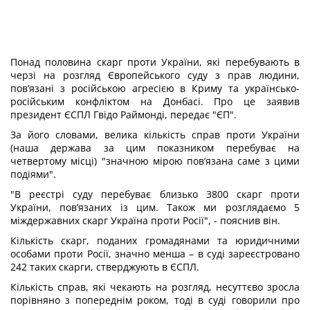
Понад половина скарг проти України, які перебувають в
черзі на розгляд Європейського суду з прав людини,
пов’язані з російською агресією в Криму та українсько-
російським конфліктом на Донбасі. Про це заявив
президент ЄСПЛ Гвідо Раймонді, передає "
ЄП
".
За його словами, велика кількість справ проти України
(наша держава за цим показником перебуває на
четвертому місці) "значною мірою пов’язана саме з цими
подіями".
"В реєстрі суду перебуває близько 3800 скарг проти
України, пов’язаних із цим. Також ми розглядаємо 5
міждержавних скарг Україна проти Росії", - пояснив він.
Кількість скарг, поданих громадянами та юридичними
особами проти Росії, значно менша – в суді зареєстровано
242 таких скарги, стверджують в ЄСПЛ.
Кількість справ, які чекають на розгляд, несуттєво зросла
порівняно з попереднім роком, тоді в суді говорили про