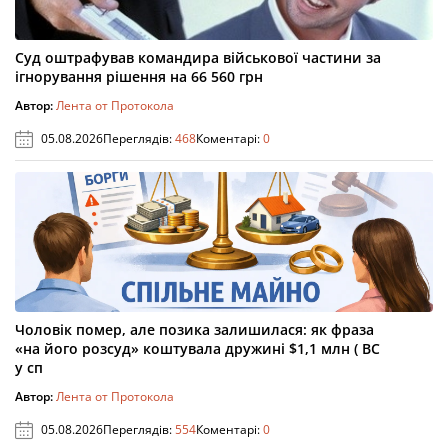
Суд оштрафував командира військової частини за
ігнорування рішення на 66 560 грн
Автор:
Лента от Протокола
05.08.2026
Переглядів:
468
Коментарі:
0
Чоловік помер, але позика залишилася: як фраза
«на його розсуд» коштувала дружині $1,1 млн ( ВС
у сп
Автор:
Лента от Протокола
05.08.2026
Переглядів:
554
Коментарі:
0