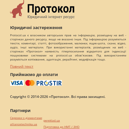
Юридичні застереження
Protocol.ua є власником авторських прав на інформацію, розміщену на веб -
сторінках даного ресурсу, якщо не вказано інше. Під інформацією розуміються
тексти, коментарі, статті, фотозображення, малюнки, ящик-шота, скани, відео,
аудіо, інші матеріали. При використанні матеріалів, розміщених на веб -
сторінках «Протокол» наявність гіперпосилання відкритого для індексації
пошуковими системами на protocol.ua обов`язкове. Під використанням
розуміється копіювання, адаптація, рерайтинг, модифікація тощо.
Повний текст
Приймаємо до оплати
Copyright © 2014-2026 «Протокол». Всі права захищені.
Партнери
Сережки з діамантами
pereklad.ua
alliancetechnika.ua
Підготовка до НМТ / ЗНО