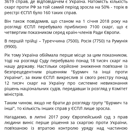
3619 справ, де відповідачем є Україна. Натомість кількість
скарг проти РФ за той самий період зросла на 50% - торік в
реєстрі ЄСПЛ було 160 таких справ.
Він також повідомив, що станом на 1 січня 2018 року на
розгляді ЄСПЛ перебувало приблизно 7100 скарг, що є
четвертим показником серед країн-членів Ради Європи.
В першій трійці – Туреччина (7500), Росія (7750) та Румунія
(9900).
Рік тому Україна обіймала перше місце за цим показником,
тоді на розгляді Суду перебувало понад 18 тисяч скарг на
нашу державу. Настільки серйозне зниження пов’язане із
безпрецедентним рішенням "Бурмич та інші проти
України", за яким ЄСПЛ викреслив зі свого реєстру понад
12 тисяч скарг на Україну про системне невиконання
рішень національних судів, передавши їх розгляд у Комітет
міністрів.
Таким чином, якщо не брати до розгляду групу "Бурмич та
інші", то кількість інших справ у ЄСПЛ лише зросла.
Нагадаємо, в липні 2017 року Європейський суд з прав
людини
виніс перше рішення
за скаргою проти України,
пов’язаною із втратою контролю уряду над частиною