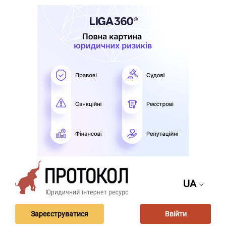
UA
Зареєструватися
Ввійти