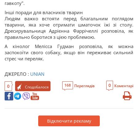
гавкоту".
Інші поради для власників тварин
Людям важко встояти перед благальним поглядом
тварини, яка хоче отримати шматочок їжі зі столу.
Дресирувальниця Адрієнна Фаррічеллі розповіла, як
правильно боротися з цією проблемою.
А кінолог Мелісса Гудман розповіла, як можна
заспокоїти свого собаку, якщо він переживає сильний
стрес чи переляк.
ДЖЕРЕЛО :
UNIAN
0
168
0
Переглядів
Коментарі
Сподобалося
Відключити рекламу