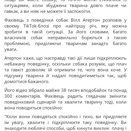
ситуаціями, коли збуджена тварина довго плаче чи
гавкає, а ви ніяк не можете її заспокоїти.
Фахівець з поведінки собак Вілл Атертон розповів у
своєму TikTok-блозі про найгіршу річ, яку можна
зробити в такій ситуації. За його словами, багато
власників собак неправильно борються з такою
проблемою, приділяючи тваринам занадто багато
уваги.
Атертон каже, що насправді такі дії лише підкріплюють
небажану поведінку, оскільки собака розуміє, що плач
та гавкіт дозволяє їй отримати те, чого вона хоче. У
підсумку тварина й надалі поводитиметься так, щоб
домогтися бажаного.
Його відео зібрало майже 38 тисяч вподобайок та понад
300 коментарів. Фахівець радить глядачам змінити
поведінковий сценарій та хвалити тварину тоді, коли
вона поводиться спокійно:
"Коли вони поводяться спокійно і тихо, ви приділяєте
їм увагу, хвалите і підкріплюєте таку поведінку. Ви
знаходите люблячі способи, щоб кинути виклик плачу і