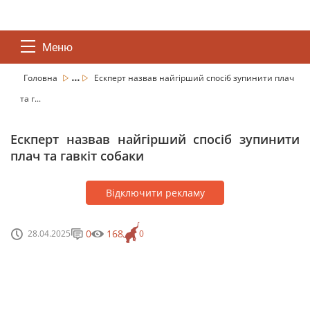
Меню
...
Головна
Ескперт назвав найгірший спосіб зупинити плач
та г...
Ескперт назвав найгірший спосіб зупинити
плач та гавкіт собаки
Відключити рекламу
0
168
28.04.2025
0