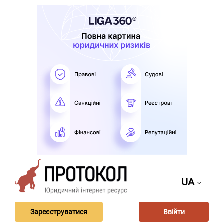
UA
Зареєструватися
Ввійти