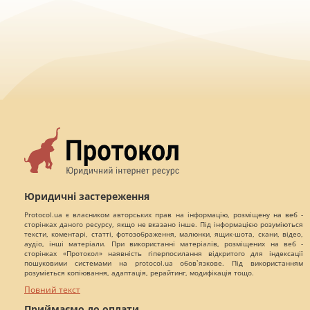
Юридичні застереження
Protocol.ua є власником авторських прав на інформацію, розміщену на веб -
сторінках даного ресурсу, якщо не вказано інше. Під інформацією розуміються
тексти, коментарі, статті, фотозображення, малюнки, ящик-шота, скани, відео,
аудіо, інші матеріали. При використанні матеріалів, розміщених на веб -
сторінках «Протокол» наявність гіперпосилання відкритого для індексації
пошуковими системами на protocol.ua обов`язкове. Під використанням
розуміється копіювання, адаптація, рерайтинг, модифікація тощо.
Повний текст
Приймаємо до оплати