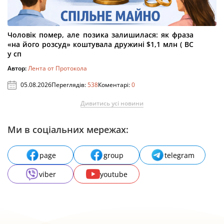
Чоловік помер, але позика залишилася: як фраза
«на його розсуд» коштувала дружині $1,1 млн ( ВС
у сп
Автор:
Лента от Протокола
05.08.2026
Переглядів:
538
Коментарі:
0
Дивитись усі новини
Ми в соціальних мережах:
page
group
telegram
viber
youtube