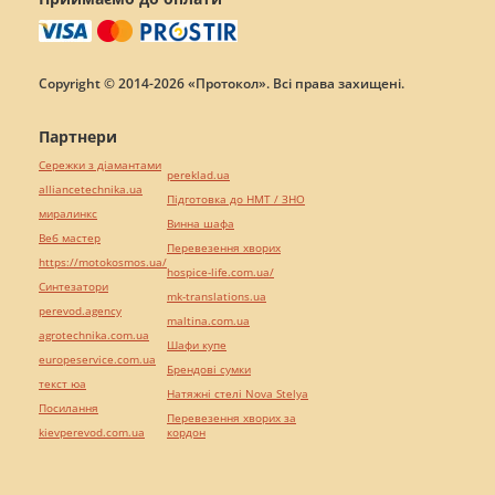
Copyright © 2014-2026 «Протокол». Всі права захищені.
Партнери
Сережки з діамантами
pereklad.ua
alliancetechnika.ua
Підготовка до НМТ / ЗНО
миралинкс
Винна шафа
Веб мастер
Перевезення хворих
https://motokosmos.ua/
hospice-life.com.ua/
Синтезатори
mk-translations.ua
perevod.agency
maltina.com.ua
agrotechnika.com.ua
Шафи купе
europeservice.com.ua
Брендові сумки
текст юа
Натяжні стелі Nova Stelya
Посилання
Перевезення хворих за
kievperevod.com.ua
кордон