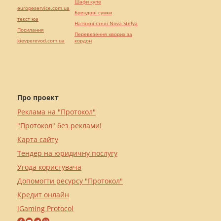
Шафи купе
europeservice.com.ua
Брендові сумки
текст юа
Натяжні стелі Nova Stelya
Посилання
Перевезення хворих за
kievperevod.com.ua
кордон
Про проект
Реклама на "Протокол"
"Протокол" без реклами!
Карта сайту
Тендер на юридичну послугу
Угода користувача
Допомогти ресурсу "Протокол"
Кредит онлайн
iGaming Protocol