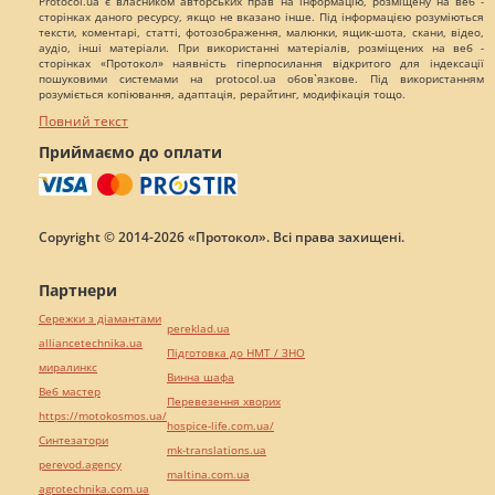
Protocol.ua є власником авторських прав на інформацію, розміщену на веб -
сторінках даного ресурсу, якщо не вказано інше. Під інформацією розуміються
тексти, коментарі, статті, фотозображення, малюнки, ящик-шота, скани, відео,
аудіо, інші матеріали. При використанні матеріалів, розміщених на веб -
сторінках «Протокол» наявність гіперпосилання відкритого для індексації
пошуковими системами на protocol.ua обов`язкове. Під використанням
розуміється копіювання, адаптація, рерайтинг, модифікація тощо.
Повний текст
Приймаємо до оплати
Copyright © 2014-2026 «Протокол». Всі права захищені.
Партнери
Сережки з діамантами
pereklad.ua
alliancetechnika.ua
Підготовка до НМТ / ЗНО
миралинкс
Винна шафа
Веб мастер
Перевезення хворих
https://motokosmos.ua/
hospice-life.com.ua/
Синтезатори
mk-translations.ua
perevod.agency
maltina.com.ua
agrotechnika.com.ua