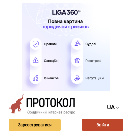
UA
Зареєструватися
Ввійти