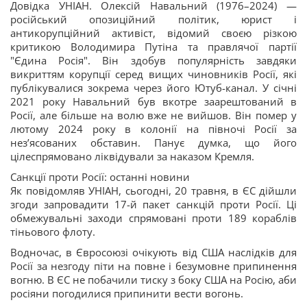
Довідка УНІАН. Олексій Навальний (1976–2024) —
російський опозиційний політик, юрист і
антикорупційний активіст, відомий своєю різкою
критикою Володимира Путіна та правлячої партії
"Єдина Росія". Він здобув популярність завдяки
викриттям корупції серед вищих чиновників Росії, які
публікувалися зокрема через його Ютуб-канал. У січні
2021 року Навальний був вкотре заарештований в
Росії, але більше на волю вже не вийшов. Він помер у
лютому 2024 року в колонії на півночі Росії за
нез’ясованих обставин. Панує думка, що його
цілеспрямовано ліквідували за наказом Кремля.
Санкції проти Росії: останні новини
Як повідомляв УНІАН, сьогодні, 20 травня, в ЄС дійшли
згоди запровадити 17-й пакет санкцій проти Росії. Ці
обмежувальні заходи спрямовані проти 189 кораблів
тіньового флоту.
Водночас, в Євросоюзі очікують від США наслідків для
Росії за незгоду піти на повне і безумовне припинення
вогню. В ЄС не побачили тиску з боку США на Росію, аби
росіяни погодилися припинити вести вогонь.