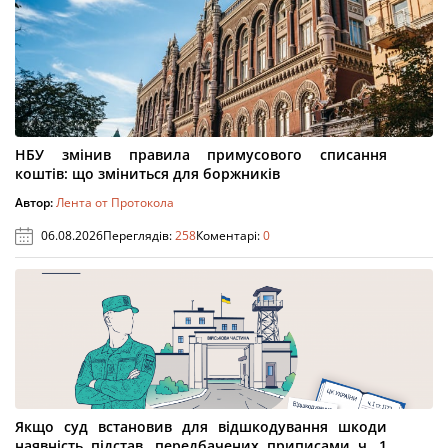
НБУ змінив правила примусового списання
коштів: що зміниться для боржників
Автор:
Лента от Протокола
06.08.2026
Переглядів:
258
Коментарі:
0
Якщо суд встановив для відшкодування шкоди
наявність підстав, передбачених приписами ч. 1