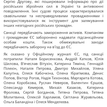
Сергію Другову, які поширювали інформацію про дії
російських збройних сил в Україні та антивоєнні
повідомлення. Їхні судові процеси характеризувалися
свавільними та несправедливими провадженнями і
використовувалися як інструмент для залякування
інших незгодних російських громадян.
Санкції передбачають замороження активів. Компаніям
і громадянам ЄС заборонено надавати підсанкційним
особам кошти. Також обмежувальні заходи
передбачають заборону на в'їзд до ЄС.
Як сказано у Офіційному журналі ЄС, під санкції
потрапили Наталя Борисенкова, Андрій Катков, Юлія
Шилова, В'ячеслав Вітухін, Катерина Тяміна, Геннадій
Пілехін, Наталія Петрова, Дмитро Михайлов, Уляна
Калугіна, Олеся Кабочкіна, Олена Ібрагімова, Денис
Попов, Віктор Рогов, Надія Тихонова, Маргарита Котова,
Олена Коробкова, Руслан Неверов, Валентин Єршов,
Олександр Кемеров, Михаїл Казаков, Катерина
Фролова, Сергій Богданов, Тетяна Петрова, Тетяна
Молитвина, Олексій Харламов, Світлана Журавльова,
Ольга Баландіна і Олеся Менделєєва.