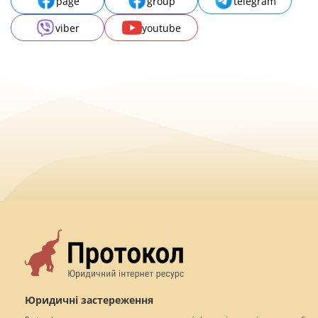
page
group
telegram
viber
youtube
Юридичні застереження