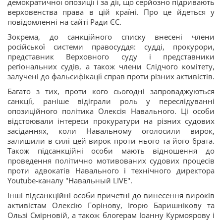
демократичної опозиції і за дії, що серйозно підривають
верховенства права в цій країні. Про це йдеться у
повідомленні на сайті Ради ЄС.
Зокрема, до санкційного списку внесені члени
російської системи правосуддя: судді, прокурори,
представник Верховного суду і представники
регіональних судів, а також члени Слідчого комітету,
залучені до фальсифікації справ проти різних активістів.
Багато з тих, проти кого сьогодні запроваджуються
санкції, раніше відіграли роль у переслідуванні
опозиційного політика Олексія Навального. Ці особи
відстоювали інтереси прокуратури на різних судових
засіданнях, коли Навальному оголосили вирок,
залишили в силі цей вирок проти нього та його брата.
Також підсанкційні особи мають відношення до
проведення політично мотивованих судових процесів
проти адвокатів Навального і технічного директора
Youtube-каналу "Навальный LIVE".
Інші підсанкційні особи причетні до винесення вироків
активістам Олексію Горінову, Ігорю Баришнікову та
Ользі Смірновій, а також блогерам Іоанну Курмоярову і