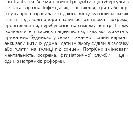
госпіталізація. Але ми повинні розуміти, що туберкульоз
не така заразна інфекція як, наприклад, грип або кір.
Існуть прості правила, які дають змогу зменшити ризик
навіть тоді, коли хворий залишається вдома - зокрема,
провітрювання, перебування на свіжому повітрі. І тому
ізолювати в лікарнях пацієнтів, які, скажімо, живуть у
приватних будинках у селах - значно гірший варіант,
аніж залишити їх удома і дати їм змогу сиділи в садочку
або гуляти на вулиці під сонцем. Потрібно змінювати
ментальність, зокрема, фтизіатричної служби. І це -
один з напрямків реформи.