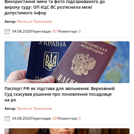
Використання імені та фото підозрюваного до
вироку суду: ОП КЦС ВС роз’яснила межі
допустимого інфор
Автор:
Лента от Протокола
04.08.2026
Переглядів:
437
Коментарі:
0
Паспорт РФ як підстава для звільнення: Верховний
Суд скасував рішення про поновлення посадовця
на ро
Автор:
Лента от Протокола
04.08.2026
Переглядів:
339
Коментарі:
0