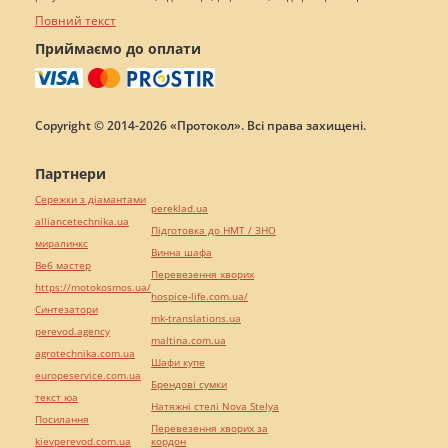
Повний текст
Приймаємо до оплати
Copyright © 2014-2026 «Протокол». Всі права захищені.
Партнери
Сережки з діамантами
pereklad.ua
alliancetechnika.ua
Підготовка до НМТ / ЗНО
миралинкс
Винна шафа
Веб мастер
Перевезення хворих
https://motokosmos.ua/
hospice-life.com.ua/
Синтезатори
mk-translations.ua
perevod.agency
maltina.com.ua
agrotechnika.com.ua
Шафи купе
europeservice.com.ua
Брендові сумки
текст юа
Натяжні стелі Nova Stelya
Посилання
Перевезення хворих за
kievperevod.com.ua
кордон