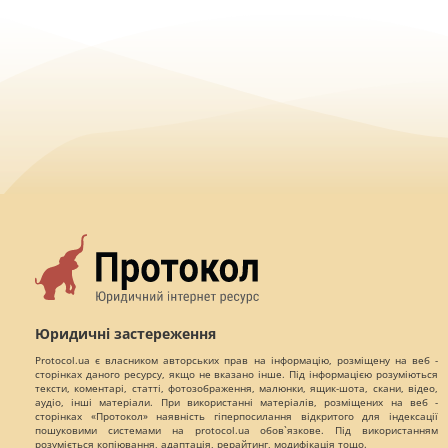
Юридичні застереження
Protocol.ua є власником авторських прав на інформацію, розміщену на веб -
сторінках даного ресурсу, якщо не вказано інше. Під інформацією розуміються
тексти, коментарі, статті, фотозображення, малюнки, ящик-шота, скани, відео,
аудіо, інші матеріали. При використанні матеріалів, розміщених на веб -
сторінках «Протокол» наявність гіперпосилання відкритого для індексації
пошуковими системами на protocol.ua обов`язкове. Під використанням
розуміється копіювання, адаптація, рерайтинг, модифікація тощо.