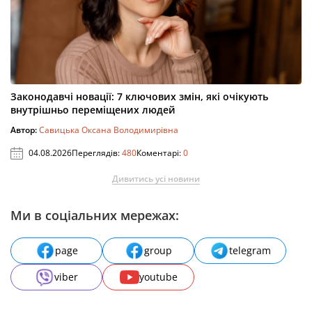
Законодавчі новації: 7 ключових змін, які очікують
внутрішньо переміщених людей
Автор:
Савицька Оксана Володимирівна
04.08.2026
Переглядів:
480
Коментарі:
0
Дивитись усі новини
Ми в соціальних мережах:
page
group
telegram
viber
youtube