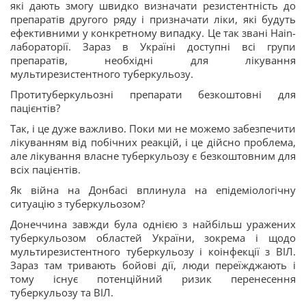
які дають змогу швидко визначати резистентність до
препаратів другого ряду і призначати ліки, які будуть
ефективними у конкретному випадку. Це так звані Hain-
лабораторії. Зараз в Україні доступні всі групи
препаратів, необхідні для лікування
мультирезистентного туберкульозу.
Протитуберкульозні препарати безкоштовні для
пацієнтів?
Так, і це дуже важливо. Поки ми не можемо забезпечити
лікуванням від побічних реакцій, і це дійсно проблема,
але лікування власне туберкульозу є безкоштовним для
всіх пацієнтів.
Як війна на Донбасі вплинула на епідеміологічну
ситуацію з туберкульозом?
Донеччина завжди була однією з найбільш уражених
туберкульозом областей України, зокрема і щодо
мультирезистентного туберкульозу і коінфекції з ВІЛ.
Зараз там тривають бойові дії, люди переїжджають і
тому існує потенційний ризик перенесення
туберкульозу та ВІЛ.