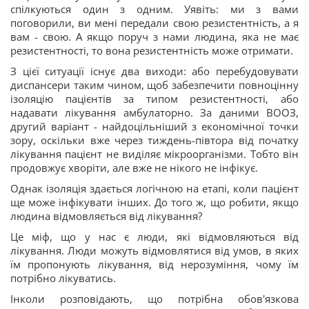
спілкуються один з одним. Уявіть: ми з вами
поговорили, ви мені передали свою резистентність, а я
вам - свою. А якщо поруч з нами людина, яка не має
резистентності, то вона резистентність може отримати.
З цієї ситуації існує два виходи: або перебудовувати
диспансери таким чином, щоб забезпечити повноцінну
ізоляцію пацієнтів за типом резистентності, або
надавати лікування амбулаторно. За даними ВООЗ,
другий варіант - найдоцільніший з економічної точки
зору, оскільки вже через тиждень-півтора від початку
лікування пацієнт не виділяє мікроорганізми. Тобто він
продовжує хворіти, але вже не нікого не інфікує.
Однак ізоляція здається логічною на етапі, коли пацієнт
ще може інфікувати інших. До того ж, що робити, якщо
людина відмовляється від лікування?
Це міф, що у нас є люди, які відмовляються від
лікування. Люди можуть відмовлятися від умов, в яких
їм пропонують лікування, від нерозуміння, чому їм
потрібно лікуватись.
Інколи розповідають, що потрібна обов'язкова