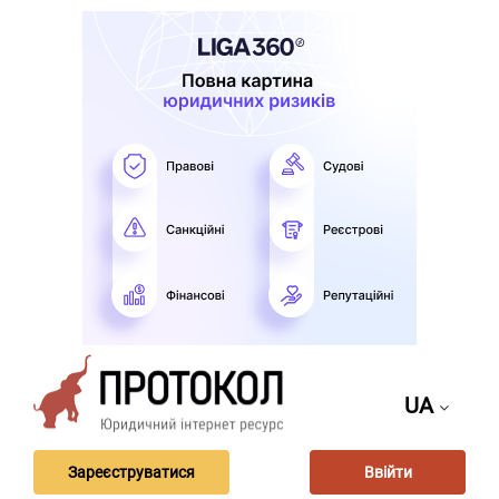
UA
Зареєструватися
Ввійти