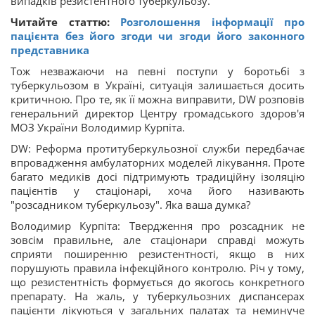
випадків резистентного туберкульозу.
Читайте статтю:
Розголошення інформації про
пацієнта без його згоди чи згоди його законного
представника
Тож незважаючи на певні поступи у боротьбі з
туберкульозом в Україні, ситуація залишається досить
критичною. Про те, як її можна виправити, DW розповів
генеральний директор Центру громадського здоров'я
МОЗ України Володимир Курпіта.
DW: Реформа протитуберкульозної служби передбачає
впровадження амбулаторних моделей лікування. Проте
багато медиків досі підтримують традиційну ізоляцію
пацієнтів у стаціонарі, хоча його називають
"розсадником туберкульозу". Яка ваша думка?
Володимир Курпіта: Твердження про розсадник не
зовсім правильне, але стаціонари справді можуть
сприяти поширенню резистентності, якщо в них
порушують правила інфекційного контролю. Річ у тому,
що резистентність формується до якогось конкретного
препарату. На жаль, у туберкульозних диспансерах
пацієнти лікуються у загальних палатах та неминуче