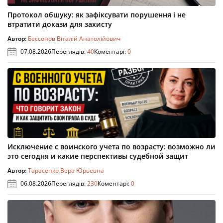
Протокол обшуку: як зафіксувати порушення і не
втратити докази для захисту
Автор:
Бессонов Віталій Анатолійович
07.08.2026
Переглядів:
40
Коментарі:
0
Исключение с воинского учета по возрасту: возможно ли
это сегодня и какие перспективы судебной защит
Автор:
Тарасенко Вера Юрьевна
06.08.2026
Переглядів:
230
Коментарі:
0