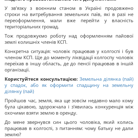
У зв’язку з воєнним станом в Україні продовжено
строки на витребування земельних паїв, які в разі не
переоформлення, мали вже перейти у власність
територіальних громад.
Тож продовжуємо роботу над оформленням пайової
землі колишніх членів КСП.
Конкретна ситуація: чоловік працював у колгоспі і був
членом КСП. Ще до моменту ліквідації колгоспу чоловік
переїхав в іншу область, де до пенсії працював в іншій
організації.
Користуйтеся консультацією:
Земельна ділянка (пай)
у спадок, або як оформити спадщину на земельну
ділянку (пай)
Пройшов час, земля, яка ще зовсім недавно мало кому
була цікавою, здорожчала і з’явилась конкуренція між
охочими взяти землю в оренду.
До мене звернувся син цього чоловіка, який колись
працював в колгоспі, з питанням: чому батьку не дали
землю?