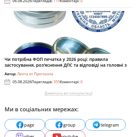
06.08.2026
Переглядів:
119
Коментарі:
0
Чи потрібна ФОП печатка у 2026 році: правила
застосування, роз'яснення ДПС та відповіді на головні з
Автор:
Лента от Протокола
05.08.2026
Переглядів:
355
Коментарі:
0
Дивитись всі консультації
Ми в соціальних мережах:
page
group
telegram
viber
youtube