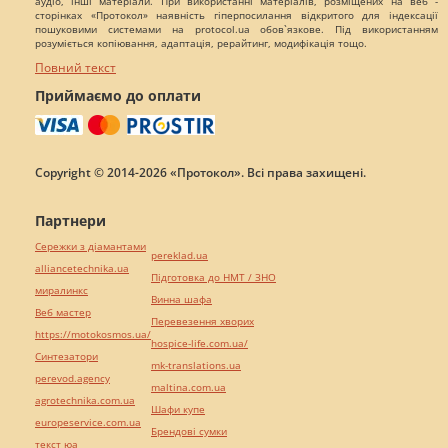
аудіо, інші матеріали. При використанні матеріалів, розміщених на веб -
сторінках «Протокол» наявність гіперпосилання відкритого для індексації
пошуковими системами на protocol.ua обов`язкове. Під використанням
розуміється копіювання, адаптація, рерайтинг, модифікація тощо.
Повний текст
Приймаємо до оплати
Copyright © 2014-2026 «Протокол». Всі права захищені.
Партнери
Сережки з діамантами
pereklad.ua
alliancetechnika.ua
Підготовка до НМТ / ЗНО
миралинкс
Винна шафа
Веб мастер
Перевезення хворих
https://motokosmos.ua/
hospice-life.com.ua/
Синтезатори
mk-translations.ua
perevod.agency
maltina.com.ua
agrotechnika.com.ua
Шафи купе
europeservice.com.ua
Брендові сумки
текст юа