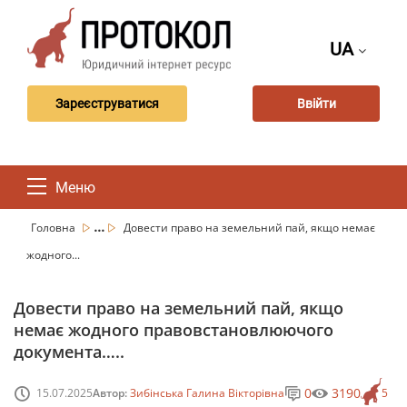
UA
Зареєструватися
Ввійти
Меню
...
Головна
Довести право на земельний пай, якщо немає
жодного...
Довести право на земельний пай, якщо
немає жодного правовстановлюючого
документа…..
0
3190
15.07.2025
Автор:
Зибінська Галина Вікторівна
5