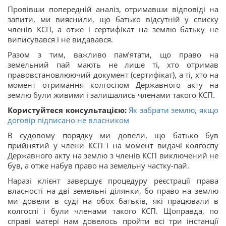
Провівши попередній аналіз, отримавши відповіді на
запити, ми вияснили, що батько відсутній у списку
членів КСП, а отже і сертифікат на землю батьку не
виписувався і не видавався.
Разом з тим, важливо пам’ятати, що право на
земельний пай мають не лише ті, хто отримав
правовстановлюючий документ (сертифікат), а ті, хто на
момент отримання колгоспом Державного акту на
землю були живими і залишались членами такого КСП.
Користуйтеся консультацією:
Як забрати землю, якщо
договір підписано не власником
В судовому порядку ми довели, що батько був
прийнятий у члени КСП і на момент видачі колгоспу
Державного акту на землю з членів КСП виключений не
був, а отже набув право на земельну частку-пай.
Наразі клієнт завершує процедуру реєстрації права
власності на дві земельні ділянки, бо право на землю
ми довели в суді на обох батьків, які працювали в
колгоспі і були членами такого КСП. Щоправда, по
справі матері нам довелось пройти всі три інстанції