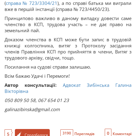
(
справа № 723/3304/21
), а по справі батька ми виграли
вже в першій інстанції (справа № 723/4450/23).
Принципово важливо в даному випадку довести саме
членство в КСП, трудова участь – не дає право на
земельний пай.
Доказом членства в КСП може бути запис в трудовій
книжці колгоспника, витяг з Протоколу засідання
членів Правління КСП про прийняття в члени, Витяг з
трудового архіву, свідчи, тощо.
Посилання на судові справи залишаю.
Всім бажаю Удачі і Перемоги!
Автор консультації:
Адвокат Зибінська Галина
Вікторівна
050 809 50 58, 067 654 01 23
galinazibinska@gmail.com
0
3190
5
Переглядів
Коментарі
Сподобалося