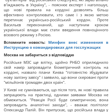
в'їжджають в Україну", - пояснює експерт і наголошує,
що нові правила на кордоні дозволять більш
ефективно контролювати, хто саме і з якою метою
перетинає українсько-російський кордон. Проте
Васильєв переконаний, що наступним кроком
української влади має стати введення повноцінного
візового режиму з Росією.
Вспомните новость:
Минфин внес изменения в
Инструкцию о командировках для госслужащих
Москва не забариться з відповіддю
Російське МЗС ще влітку, щойно РНБО оприлюднило
свій намір запровадити біометричний контроль на
кордоні, назвало плани Києва "готовністю збудувати
нову залізну завісу" і заявило, що вони скеровані проти
"мільйонів громадян двох країн".
У Києві не сумніваються, що після того, як нові правила
запрацюють на практиці, одними заявами Москва не
обмежиться. "Реакція Росії буде симетричною, вона
запровадить аналогічні заходи", - вважає політолог
Олександр Палій. Він припускає, що російська влада у