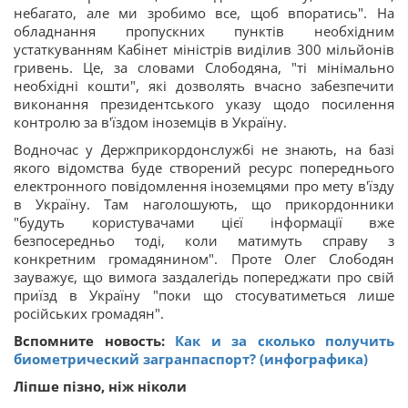
небагато, але ми зробимо все, щоб впоратись". На
обладнання пропускних пунктів необхідним
устаткуванням Кабінет міністрів виділив 300 мільйонів
гривень. Це, за словами Слободяна, "ті мінімально
необхідні кошти", які дозволять вчасно забезпечити
виконання президентського указу щодо посилення
контролю за в'їздом іноземців в Україну.
Водночас у Держприкордонслужбі не знають, на базі
якого відомства буде створений ресурс попереднього
електронного повідомлення іноземцями про мету в'їзду
в Україну. Там наголошують, що прикордонники
"будуть користувачами цієї інформації вже
безпосередньо тоді, коли матимуть справу з
конкретним громадянином". Проте Олег Слободян
зауважує, що вимога заздалегідь попереджати про свій
приїзд в Україну "поки що стосуватиметься лише
російських громадян".
Вспомните новость:
Как и за сколько получить
биометрический загранпаспорт? (инфографика)
Ліпше пізно, ніж ніколи