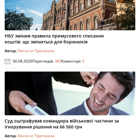
НБУ змінив правила примусового списання
коштів: що зміниться для боржників
Автор:
Лента от Протокола
06.08.2026
Переглядів:
383
Коментарі:
0
Суд оштрафував командира військової частини за
ігнорування рішення на 66 560 грн
Автор:
Лента от Протокола