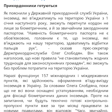
Прикордонники готуються
Як пояснили у Державній прикордонній службі України,
іноземці, які в'їжджатимуть на територію України з 1
січня наступного року, зможуть перетнути кордон не
лише за біометричним, а й за звичайним закордонним
паспортом. "Наявність біометричного паспорта не є
обов'язковою, головним є те, що іноземці, які
в'їжджають на нашу територію, здаватимуть відбитки
пальців рук", - сказав прес-секретар
Держприкордонслужби Олег Слободян. Він також
наголосив, що нові правила "не становитимуть жодних
труднощів для законослухняних громадян", які зможуть
без проблем потрапити на територію України.
Наразі функціонує 157 міжнародних і міждержавних
пунктів, які здійснюють оформлення в'їзду-виїзду
іноземців в Україну. За словами Олега Слобдяна, поки
що не всі вони оснащені устаткуванням, необхідним
для фіксації біометричних даних іноземців. Проте на
запитання, чи будуть технічно готові контрольно-
пропускні пункти вже за три місяці працювати за
новими правилами, він відповів: "Часу, звичайно,