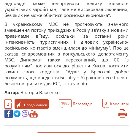
відповідь може депортувати велику кількість
українських заробітчан, "але не висококваліфікованих,
без яких не може обійтися російська економіка".
В українському МЗС не прогнозують значного
зменшення потоку приїжджих з Росії у зв'язку з новими
правилами в'їзду, оскільки "за останні роки
інтенсивність туристичних і ділових українсько-
російських контактів зменшилася до мінімуму". Про це
сказав співрозмовник з консульського департаменту
МЗС. Дипломат також переконаний, що ЄС "з
розумінням" поставиться до рішення Києва посилити
захист своїх кордонів. "Адже у Брюсселі добре
розуміють, що введення безвізу з Україною несе і певні
безпекові ризики для ЄС", - сказав він.
Автор:
Вікторія Власенко
0
1885
2
Переглядів
Коментарі
Сподобалося