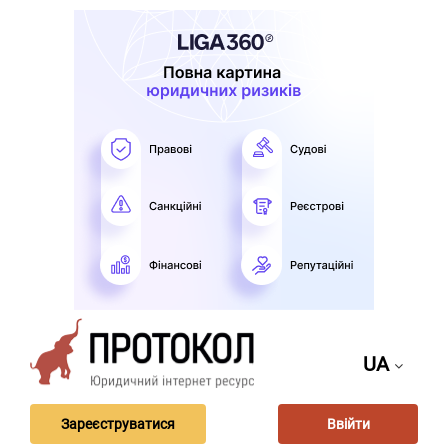
UA
Зареєструватися
Ввійти