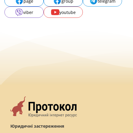
page
group
telegram
viber
youtube
Юридичні застереження