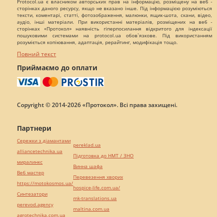
Protocol.ua є власником авторських прав на інформацію, розміщену на веб -
сторінках даного ресурсу, якщо не вказано інше. Під інформацією розуміються
тексти, коментарі, статті, фотозображення, малюнки, ящик-шота, скани, відео,
аудіо, інші матеріали. При використанні матеріалів, розміщених на веб -
сторінках «Протокол» наявність гіперпосилання відкритого для індексації
пошуковими системами на protocol.ua обов`язкове. Під використанням
розуміється копіювання, адаптація, рерайтинг, модифікація тощо.
Повний текст
Приймаємо до оплати
Copyright © 2014-2026 «Протокол». Всі права захищені.
Партнери
Сережки з діамантами
pereklad.ua
alliancetechnika.ua
Підготовка до НМТ / ЗНО
миралинкс
Винна шафа
Веб мастер
Перевезення хворих
https://motokosmos.ua/
hospice-life.com.ua/
Синтезатори
mk-translations.ua
perevod.agency
maltina.com.ua
agrotechnika.com.ua