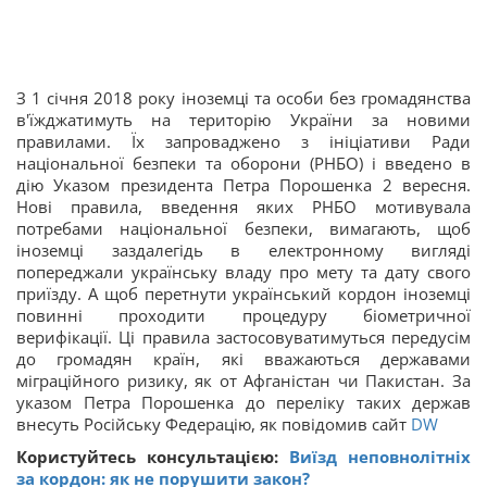
З 1 січня 2018 року іноземці та особи без громадянства
в'їжджатимуть на територію України за новими
правилами. Їх запроваджено з ініціативи Ради
національної безпеки та оборони (РНБО) і введено в
дію Указом президента Петра Порошенка 2 вересня.
Нові правила, введення яких РНБО мотивувала
потребами національної безпеки, вимагають, щоб
іноземці заздалегідь в електронному вигляді
попереджали українську владу про мету та дату свого
приїзду. А щоб перетнути український кордон іноземці
повинні проходити процедуру біометричної
верифікації. Ці правила застосовуватимуться передусім
до громадян країн, які вважаються державами
міграційного ризику, як от Афганістан чи Пакистан. За
указом Петра Порошенка до переліку таких держав
внесуть Російську Федерацію, як повідомив сайт
DW
Користуйтесь консультацією:
Виїзд неповнолітніх
за кордон: як не порушити закон?