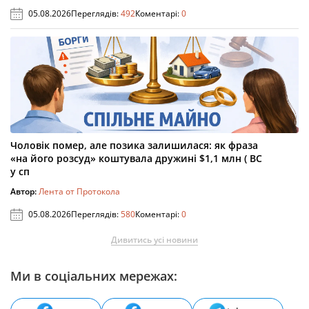
05.08.2026
Переглядів:
492
Коментарі:
0
Чоловік помер, але позика залишилася: як фраза
«на його розсуд» коштувала дружині $1,1 млн ( ВС
у сп
Автор:
Лента от Протокола
05.08.2026
Переглядів:
580
Коментарі:
0
Дивитись усі новини
Ми в соціальних мережах: