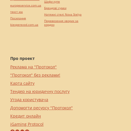
Шафи купе
europeservice.com.ua
Брендові сумки
текст юа
Натяжні стелі Nova Stelya
Посилання
Перевезення хворих за
kievperevod.com.ua
кордон
Про проект
Реклама на "Протокол"
"Протокол" без реклами!
Карта сайту
Тендер на юридичну послугу
Угода користувача
Допомогти ресурсу "Протокол"
Кредит онлайн
iGaming Protocol