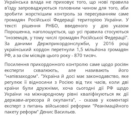
Українська влада не приховує того, що нові правила
в'їзду запроваджуються головним чином для того, аби
зробити жорсткішим контроль за пересуванням саме
громадян Російської Федерації територією України. У
тексті рішення РНБО, введеного у дію указом
Порошенка, наголошується, що усі правила стосуються
"іноземців, у тому числі громадян Російської Федерації".
За даними Держприкордонслужби, у 2016 році
український кордон перетнули 1,5 мільйона громадян
РФ, а за сім місяців цього року - 870 тисяч.
Посилення прикордонного контролю саме щодо росіян
експерти схвалюють, але називають його
"напівзаходом". "Україна й досі має законодавство, яке
регулює її відносини з Росією від тих часів, коли дві
країни були дружніми, хоча сьогодні дії РФ щодо
України на міжнародному рівні кваліфікуються як дії
держави-агресора й окупанта", - сказав у коментарі
експерт з питань військової реформи "Реанімаційного
пакету реформ" Денис Васильєв.