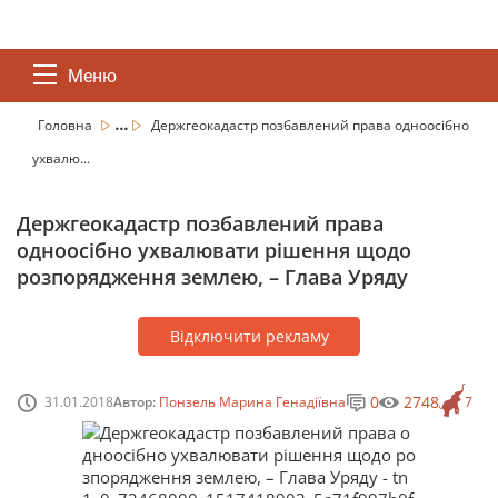
Меню
...
Головна
Держгеокадастр позбавлений права одноосібно
ухвалю...
Держгеокадастр позбавлений права
одноосібно ухвалювати рішення щодо
розпорядження землею, – Глава Уряду
Відключити рекламу
0
2748
31.01.2018
Автор:
Понзель Марина Генадіївна
7