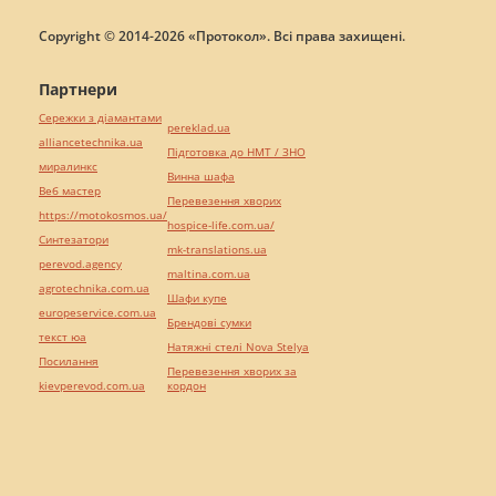
Copyright © 2014-2026 «Протокол». Всі права захищені.
Партнери
Сережки з діамантами
pereklad.ua
alliancetechnika.ua
Підготовка до НМТ / ЗНО
миралинкс
Винна шафа
Веб мастер
Перевезення хворих
https://motokosmos.ua/
hospice-life.com.ua/
Синтезатори
mk-translations.ua
perevod.agency
maltina.com.ua
agrotechnika.com.ua
Шафи купе
europeservice.com.ua
Брендові сумки
текст юа
Натяжні стелі Nova Stelya
Посилання
Перевезення хворих за
kievperevod.com.ua
кордон