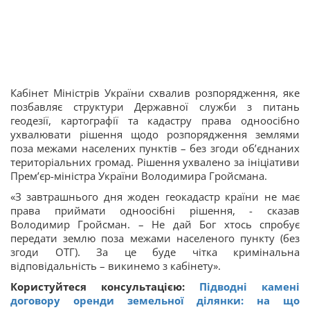
Кабінет Міністрів України схвалив розпорядження, яке
позбавляє структури Державної служби з питань
геодезії, картографії та кадастру права одноосібно
ухвалювати рішення щодо розпорядження землями
поза межами населених пунктів – без згоди об’єднаних
територіальних громад. Рішення ухвалено за ініціативи
Прем’єр-міністра України Володимира Гройсмана.
«З завтрашнього дня жоден геокадастр країни не має
права приймати одноосібні рішення, - сказав
Володимир Гройсман. – Не дай Бог хтось спробує
передати землю поза межами населеного пункту (без
згоди ОТГ). За це буде чітка кримінальна
відповідальність – викинемо з кабінету».
Користуйтеся консультацією:
Підводні камені
договору оренди земельної ділянки: на що