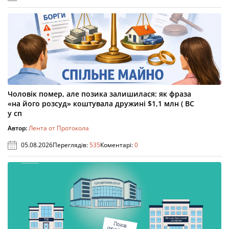
Чоловік помер, але позика залишилася: як фраза
«на його розсуд» коштувала дружині $1,1 млн ( ВС
у сп
Автор:
Лента от Протокола
05.08.2026
Переглядів:
535
Коментарі:
0