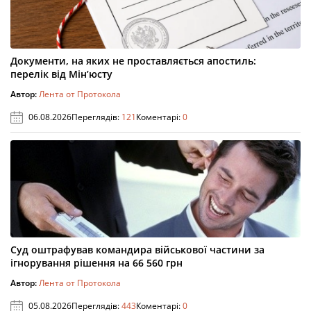
Документи, на яких не проставляється апостиль:
перелік від Мін’юсту
Автор:
Лента от Протокола
06.08.2026
Переглядів:
121
Коментарі:
0
Суд оштрафував командира військової частини за
ігнорування рішення на 66 560 грн
Автор:
Лента от Протокола
05.08.2026
Переглядів:
443
Коментарі:
0