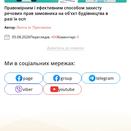
Правомірним і ефективним способом захисту
речових прав замовника на об’єкт будівництва в
разі їх осп
Автор:
Лента от Протокола
05.08.2026
Переглядів:
406
Коментарі:
0
Дивитись усі новини
Ми в соціальних мережах:
page
group
telegram
viber
youtube