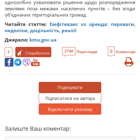
одноосібно ухвалювати рішення щодо розпорядження
землями поза межами населених пунктів – без згоди
об’єднаних територіальних громад.
Читайте статтю:
Емфітевзис vs оренда: переваги,
недоліки, доцільність, реалії
Джерело:
kmu.gov.ua
0
2748
7
Переглядів
Коментарі
Сподобалося
Подякувати
Підписатися на автора
Відключити рекламу
Залиште Ваш коментар: