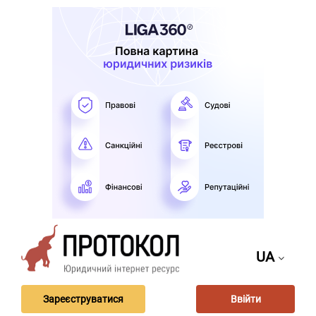
UA
Зареєструватися
Ввійти