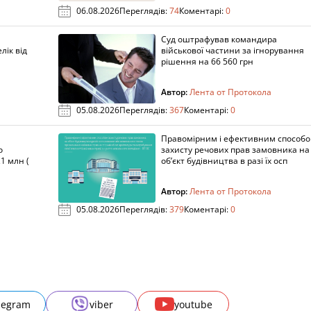
06.08.2026
Переглядів:
74
Коментарі:
0
Суд оштрафував командира
лік від
військової частини за ігнорування
рішення на 66 560 грн
Автор:
Лента от Протокола
05.08.2026
Переглядів:
367
Коментарі:
0
Правомірним і ефективним способ
о
захисту речових прав замовника на
1 млн (
об’єкт будівництва в разі їх осп
Автор:
Лента от Протокола
05.08.2026
Переглядів:
379
Коментарі:
0
legram
viber
youtube