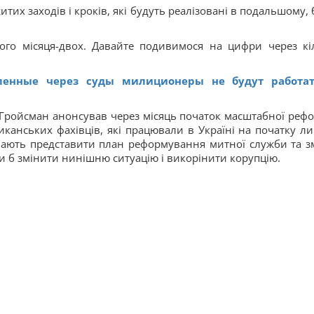
итих заходів і кроків, які будуть реалізовані в подальшому, 
го місяця-двох. Давайте подивимося на цифри через кі
вленные через суды милиционеры не будут работа
 Гройсман анонсував через місяць початок масштабної реф
канських фахівців, які працювали в Україні на початку ли
мають представити план реформування митної служби та з
и б змінити нинішню ситуацію і викорінити корупцію.