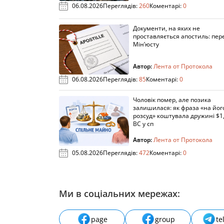
06.08.2026
Переглядів:
260
Коментарі:
0
Документи, на яких не
проставляється апостиль: пере
Мін’юсту
Автор:
Лента от Протокола
06.08.2026
Переглядів:
85
Коментарі:
0
Чоловік помер, але позика
залишилася: як фраза «на йог
розсуд» коштувала дружині $1,
ВС у сп
Автор:
Лента от Протокола
05.08.2026
Переглядів:
472
Коментарі:
0
Ми в соціальних мережах:
page
group
te