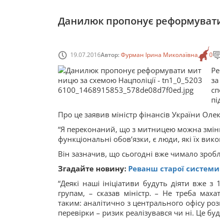
Данилюк пропонує реформувати
19.07.2016
Автор:
Фурман Ірина Миколаївна
0
Ре
за
сп
пі
Про це заявив міністр фінансів України Ол
“Я переконаний, що з митницею можна змінит
функціональні обов’язки, є люди, які їх вик
Він зазначив, що сьогодні вже чимало зроб
Згадайте новину:
Реванш старої системи
“Деякі наші ініціативи будуть діяти вже з 
групам, – сказав міністр. – Не треба мах
таким: аналітично з центрального офісу роз
перевірки – ризик реалізувався чи ні. Це буд