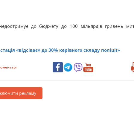
а недоотримує до бюджету до 100 мільярдів гривень ми
стація «відсіває» до 30% керівного складу поліції»
оментарі
дключити рекламу