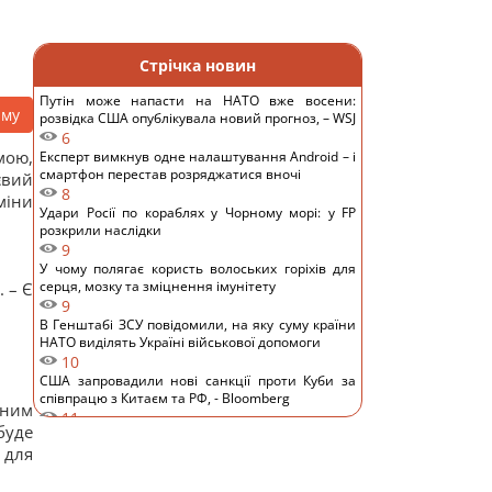
Стрічка новин
Путін може напасти на НАТО вже восени:
аму
розвідка США опублікувала новий прогноз, – WSJ
6
мою,
Експерт вимкнув одне налаштування Android – і
смартфон перестав розряджатися вночі
євий
8
міни
Удари Росії по кораблях у Чорному морі: у FP
розкрили наслідки
9
У чому полягає користь волоських горіхів для
серця, мозку та зміцнення імунітету
 – Є
9
В Генштабі ЗСУ повідомили, на яку суму країни
НАТО виділять Україні військової допомоги
10
США запровадили нові санкції проти Куби за
співпрацю з Китаєм та РФ, - Bloomberg
ьним
11
буде
Одне налаштування, яке варто змінити всім
 для
власникам нових телевізорів
11