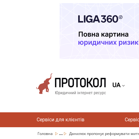
UA
Сервіси для клієнтів
Серві
...
Головна
Данилюк пропонує реформувати митн