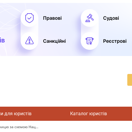
си для юристів
Каталог юристів
ицю за схемою Нац...