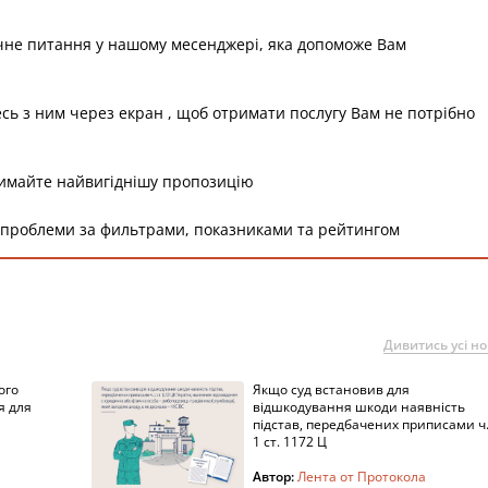
чне питання у нашому месенджері, яка допоможе Вам
есь з ним через екран , щоб отримати послугу Вам не потрібно
римайте найвигіднішу пропозицію
 проблеми за фильтрами, показниками та рейтингом
Дивитись усі н
ого
Якщо суд встановив для
я для
відшкодування шкоди наявність
підстав, передбачених приписами ч
1 ст. 1172 Ц
Автор:
Лента от Протокола