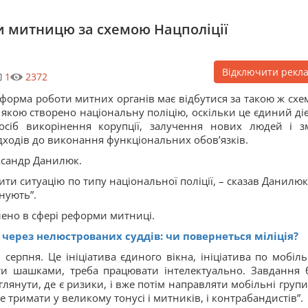
 митницю за схемою Нацполіції
Відключити рекл
1
2372
форма роботи митних органів має відбутися за такою ж схе
 якою створено національну поліцію, оскільки це єдиний ді
осіб викорінення корупції, залучення нових людей і з
дходів до виконання функціональних обов’язків.
ександр Данилюк.
и ситуацію по типу національної поліції, – сказав Данилюк.
онують”.
лено в сфері реформи митниці.
 через нелюстрованих суддів: чи повернеться міліція?
1 серпня. Це ініціатива єдиного вікна, ініціатива по мобіл
ати шашками, треба працювати інтелектуально. Завдання 
глянути, де є ризики, і вже потім направляти мобільні групи
е тримати у великому тонусі і митників, і контрабандистів”.