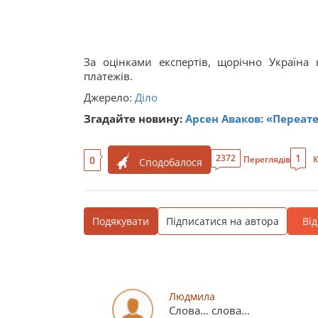
За оцінками експертів, щорічно Україн
платежів.
Джерело:
Діло
Згадайте новину:
Арсен Аваков: «Переате
1
2372
0
Переглядів
К
Сподобалося
Подякувати
Підписатися на автора
Ві
Людмила
Слова... слова...