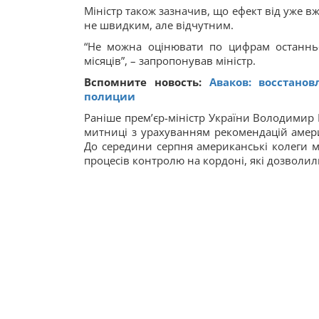
Міністр також зазначив, що ефект від уже вж
не швидким, але відчутним.
“Не можна оцінювати по цифрам останньо
місяців”, – запропонував міністр.
Вспомните новость:
Аваков: восстано
полиции
Раніше прем’єр-міністр України Володимир
митниці з урахуванням рекомендацій амери
До середини серпня американські колеги 
процесів контролю на кордоні, які дозволил