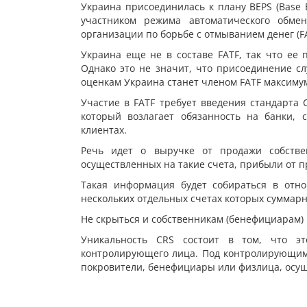
Украина присоединилась к плану BEPS (Base Er
участником режима автоматического обм
организации по борьбе с отмыванием денег (FA
Украина еще не в составе FATF, так что ее
Однако это не значит, что присоединение с
оценкам Украина станет членом FATF максимум
Участие в FATF требует введения стандарта 
который возлагает обязанность на банки,
клиентах.
Речь идет о выручке от продажи собствен
осуществленных на такие счета, прибыли от п
Такая информация будет собираться в отн
нескольких отдельных счетах которых суммарн
Не скрыться и собственникам (бенефициарам)
Уникальность CRS состоит в том, что э
контролирующего лица. Под контролирующим
покровители, бенефициары или физлица, осу