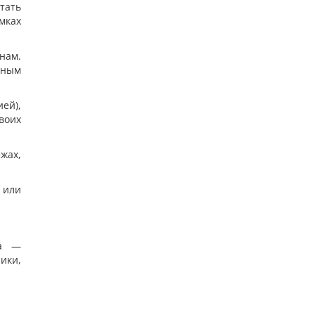
стать
мках
нам.
чным
ей),
воих
жах,
 или
ра —
ики,