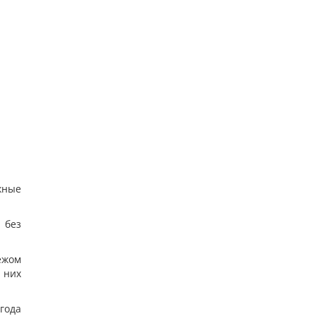
повільно, що його доба триває майже 16 днів
15
У Україні з'явиться нове свято: що будуть
відзначати 8 серпня
12
7 серпня: церковне свято сьогодні, чому
потрібно обов’язково подати милостиню
19
Нацбанк послабив гривню: офіційний курс
валют на п’ятницю
12
жные
 без
ежом
 них
года