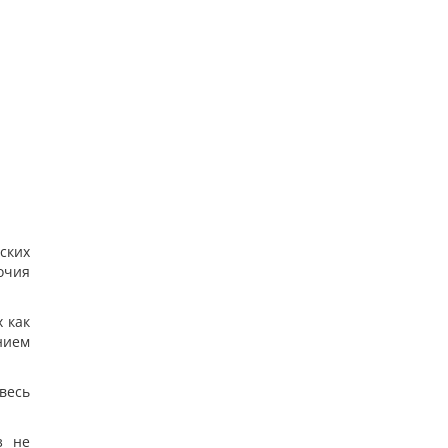
ских
очия
 как
нием
весь
з не