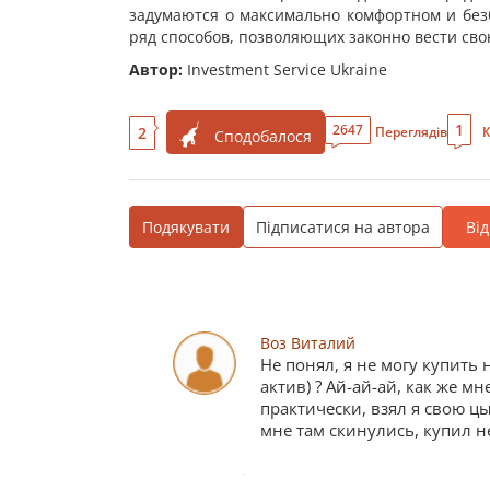
задумаются о максимально комфортном и безб
ряд способов, позволяющих законно вести сво
Автор:
Investment Service Ukraine
1
2647
2
Переглядів
К
Сподобалося
Подякувати
Підписатися на автора
Ві
Воз Виталий
Не понял, я не могу купить
актив) ? Ай-ай-ай, как же м
практически, взял я свою ц
мне там скинулись, купил н