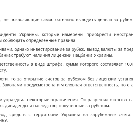
, не позволяющие самостоятельно выводить деньги за рубеж
зиденты Украины, которые намерены приобрести иностра
ы соблюдать определенные правила.
тивами, однако инвестирование за рубеж, вывод валюты за пре
банках требуют наличия лицензии Нацбанка Украины.
етственность в виде штрафа, сумма которого составляет 100
ету.
сти, то за открытие счетов за рубежом без лицензии устано
. Законами предусмотрена и уголовная ответственность, но ст
и и упразднил некоторые ограничения. Он разрешил открывать 
ю, дивиденды и наследство, полученные за рубежом.
вод средств с территории Украины на зарубежные счета.
НБУ.