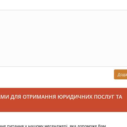
Дод
АМИ ДЛЯ ОТРИМАННЯ ЮРИДИЧНИХ ПОСЛУГ ТА
чне питання у нашому месенджері, яка допоможе Вам