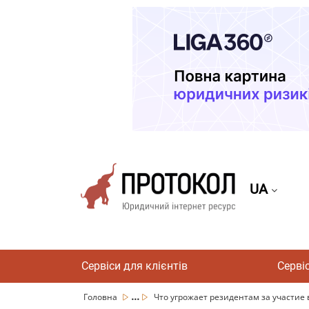
UA
Сервіси для клієнтів
Серві
...
Головна
Что угрожает резидентам за участие в