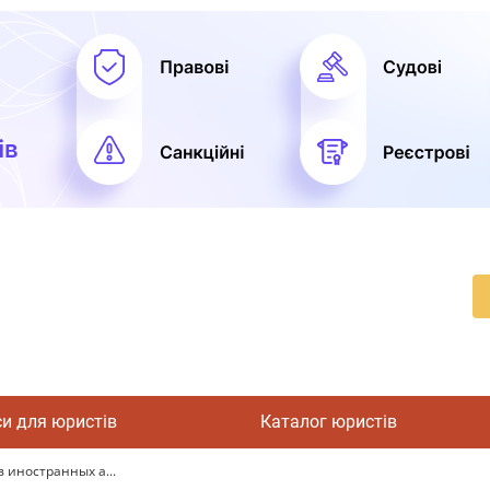
си для юристів
Каталог юристів
 иностранных а...