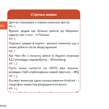
Стрічка новин
Дантес показався з новою коханою (фото)
аму
0
Ryanair додав ще більше рейсів до Марокко:
одразу три з них – із Польщі
6
Порожні грядки в серпні - велика помилка: що з
ними робити після збору врожаю
7
Кім Чен Ин з початку війни в Україні отримав
$22 мільярди надприбутку, – Bloomberg
17
Путін може напасти на НАТО вже восени:
розвідка США опублікувала новий прогноз, – WSJ
14
Експерт вимкнув одне налаштування Android – і
смартфон перестав розряджатися вночі
15
Удари Росії по кораблях у Чорному морі: у FP
розкрили наслідки
15
аны,
У чому полягає користь волоських горіхів для