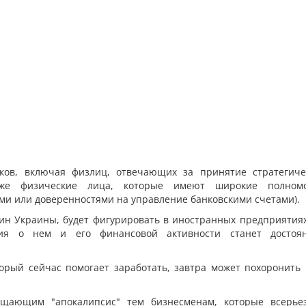
ков, включая физлиц, отвечающих за принятие стратегиче
кже физические лица, которые имеют широкие полном
ми или доверенностями на управление банковскими счетами).
ин Украины, будет фигурировать в иностранных предприятиях
ия о нем и его финансовой активности станет достоя
оторый сейчас помогает заработать, завтра может похоронить 
ещающим "апокалипсис" тем бизнесменам, которые всерье