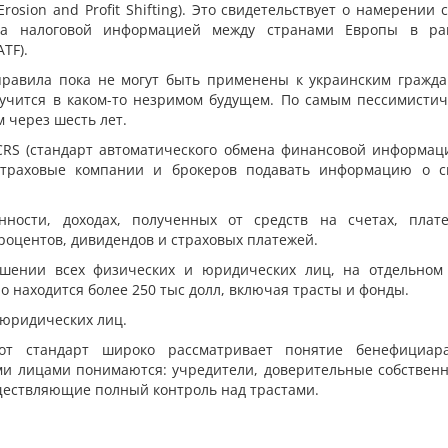
osion and Profit Shifting). Это свидетельствует о намерении 
ена налоговой информацией между странами Европы в ра
TF).
 правила пока не могут быть применены к украинским гражда
лучится в каком-то незримом будущем. По самым пессимисти
 через шесть лет.
CRS (стандарт автоматического обмена финансовой информаци
 страховые компании и брокеров подавать информацию о с
ности, доходах, полученных от средств на счетах, плате
роцентов, дивидендов и страховых платежей.
ошении всех физических и юридических лиц, на отдельном
о находится более 250 тыс долл, включая трасты и фонды.
 юридических лиц.
тот стандарт широко рассматривает понятие бенефициа
и лицами понимаются: учредители, доверительные собственн
ществляющие полный контроль над трастами.