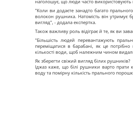
наголошує, що люди часто використовують 
"Коли ви додаєте занадто багато пральног
волокон рушника. Натомість він утримує б
вигляд", - додала експертка.
Також важливу роль відіграє й те, як ви за
"Більшість людей перевантажують праль
переміщатися в барабані, як це потрібно
кількості води, щоб належним чином видали
Як зберегти свіжий вигляд білих рушників?
Іджаз каже, що білі рушники варто прати 
воду та помірну кількість прального порош