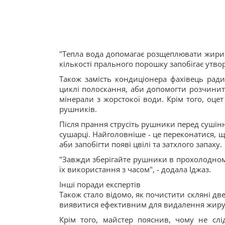
"Тепла вода допомагає розщеплювати жири 
кількості прального порошку запобігає утвор
Також замість кондиціонера фахівець ради
циклі полоскання, аби допомогти розчин
мінерали з жорстокої води. Крім того, оц
рушників.
Після прання струсіть рушники перед сушін
сушарці. Найголовніше - це переконатися, щ
аби запобігти появі цвілі та затхлого запаху.
"Завжди зберігайте рушники в прохолодному
їх використання з часом", - додала Іджаз.
Інші поради експертів
Також стало відомо, як почистити скляні дв
виявитися ефективним для видалення жиру т
Крім того, майстер пояснив, чому не слі