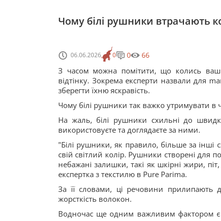
Чому білі рушники втрачають к
0
66
06.06.2026
0
З часом можна помітити, що колись ваші
відтінку. Зокрема експерти назвали для ma
зберегти їхню яскравість.
Чому білі рушники так важко утримувати в ч
На жаль, білі рушники схильні до швидк
використовуєте та доглядаєте за ними.
"Білі рушники, як правило, більше за інші
свій світлий колір. Рушники створені для 
небажані залишки, такі як шкірні жири, піт
експертка з текстилю в Pure Parima.
За її словами, ці речовини прилипають 
жорсткість волокон.
Водночас ще одним важливим фактором є п