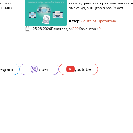
а його
захисту речових прав замовника 
1 млн (
об’єкт будівництва в разі їх осп
Автор:
Лента от Протокола
05.08.2026
Переглядів:
399
Коментарі:
0
legram
viber
youtube