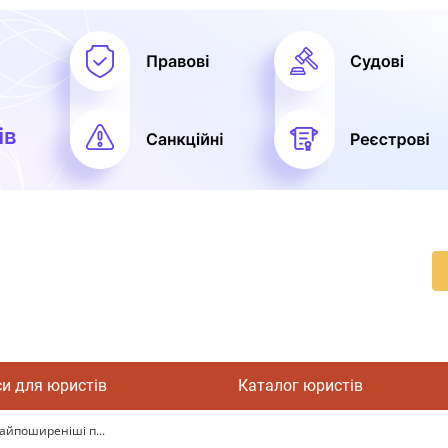
си для юристів
Каталог юристів
айпоширеніші п...