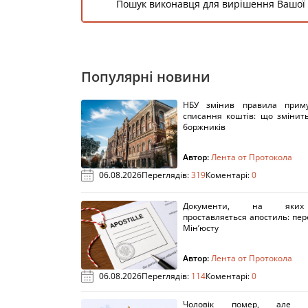
Пошук виконавця для вирішення Вашої
Популярні новини
НБУ змінив правила приму
списання коштів: що змінит
боржників
Автор:
Лента от Протокола
06.08.2026
Переглядів:
319
Коментарі:
0
Документи, на яки
проставляється апостиль: пере
Мін’юсту
Автор:
Лента от Протокола
06.08.2026
Переглядів:
114
Коментарі:
0
Чоловік помер, але п