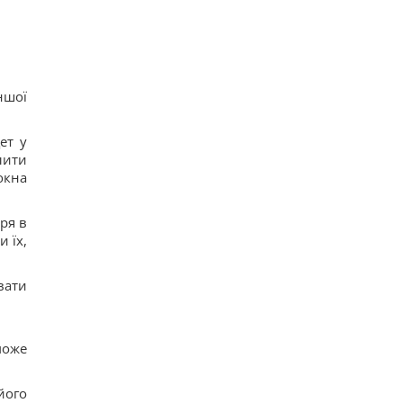
Вчені виявили відбитки пальців на кераміці
віком 8000 років: що їх здивувало
20
Україна ставить Путіна на передвиборчий
годинник, - Newsweek
21
ншої
Така зброя є лише у кількох країн: Зеленський
про створення української балістики
18
ет у
Частина ракети SpaceX розбилася об Місяць:
лити
вчені розповіли про побачене в телескоп
окна
14
ря в
 їх,
вати
може
його