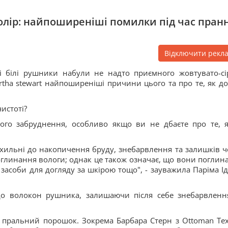
олір: найпоширеніші помилки під час пран
Відключити рекл
 білі рушники набули не надто приємного жовтувато-сі
rtha stewart найпоширеніші причини цього та про те, як д
истоті?
ого забруднення, особливо якщо ви не дбаєте про те, я
 схильні до накопичення бруду, знебарвлення та залишків ч
поглинання вологи; однак це також означає, що вони поглин
, засоби для догляду за шкірою тощо", - зауважила Паріма Ід
до волокон рушника, залишаючи після себе знебарвленн
ральний порошок. Зокрема Барбара Стерн з Ottoman Text