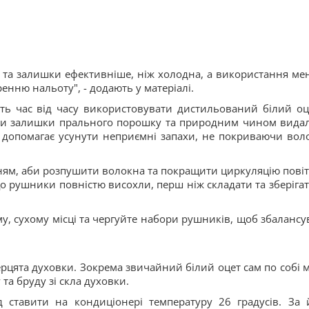
та залишки ефективніше, ніж холодна, а використання ме
енню нальоту", - додають у матеріалі.
ть час від часу використовувати дистильований білий оц
ити залишки прального порошку та природним чином вида
ет допомагає усунути неприємні запахи, не покриваючи вол
ням, аби розпушити волокна та покращити циркуляцію повіт
о рушники повністю висохли, перш ніж складати та зберігати
, сухому місці та чергуйте набори рушників, щоб збалансу
ерцята духовки. Зокрема звичайний білий оцет сам по собі 
а бруду зі скла духовки.
д ставити на кондиціонері температуру 26 градусів. За 