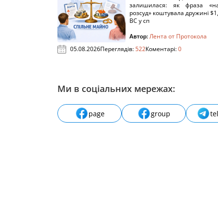
залишилася: як фраза «н
розсуд» коштувала дружині $1,
ВС у сп
Автор:
Лента от Протокола
05.08.2026
Переглядів:
522
Коментарі:
0
Ми в соціальних мережах:
page
group
te