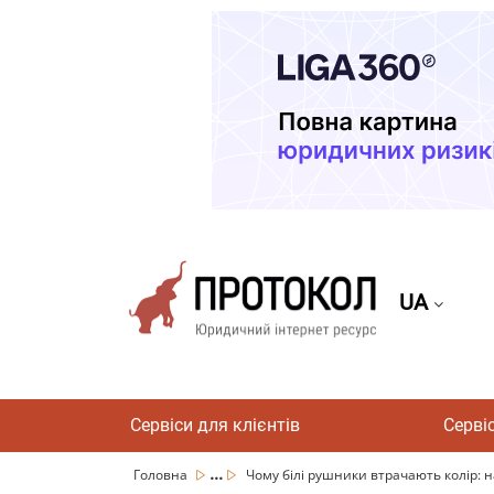
UA
Сервіси для клієнтів
Серві
...
Головна
Чому білі рушники втрачають колір: н