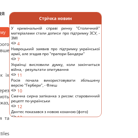
ня
Стрічка новин
У кримінальній справі ринку "Столичний"
аму
матеріалами стали дописи про підтримку ЗСУ, -
ЗМІ
4
рого
Навроцький заявив про підтримку української
овше
армії, але згадав про "прапори Бандери"
7
Українці висловили думку, коли закінчиться
війна, - результати опитування
к їх
11
Росія почала використовувати збільшену
версію "Гербери", - Флеш
ерез
10
ають
Смачна сирна запіканка з рисом: старовинний
рецепт по-українськи
жаз,
12
Дантес показався з новою коханою (фото)
12
я та
Ryanair додав ще більше рейсів до Марокко:
одразу три з них – із Польщі
12
iles