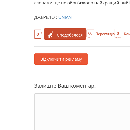
словами, це не обовʼязково найкращий вибір
ДЖЕРЕЛО :
UNIAN
0
66
0
Переглядів
Ком
Сподобалося
Відключити рекламу
Залиште Ваш коментар: