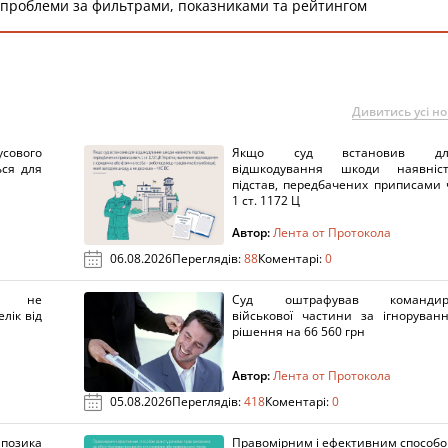
 проблеми за фильтрами, показниками та рейтингом
Дивитись усі н
сового
Якщо суд встановив дл
ься для
відшкодування шкоди наявніс
підстав, передбачених приписами 
1 ст. 1172 Ц
Автор:
Лента от Протокола
06.08.2026
Переглядів:
88
Коментарі:
0
х не
Суд оштрафував командир
лік від
військової частини за ігноруван
рішення на 66 560 грн
Автор:
Лента от Протокола
05.08.2026
Переглядів:
418
Коментарі:
0
озика
Правомірним і ефективним способ