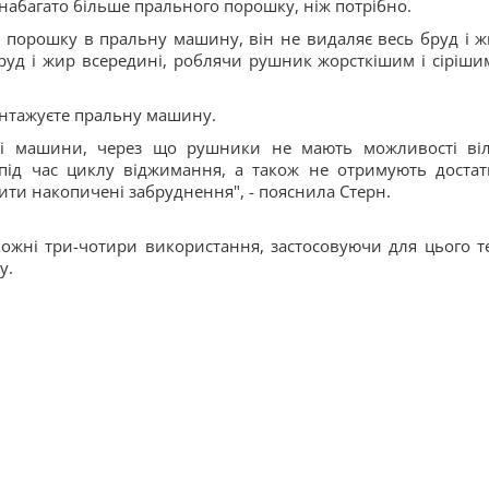
набагато більше прального порошку, ніж потрібно.
о порошку в пральну машину, він не видаляє весь бруд і ж
руд і жир всередині, роблячи рушник жорсткішим і сіріши
вантажуєте пральну машину.
ні машини, через що рушники не мають можливості ві
 під час циклу віджимання, а також не отримують достат
ти накопичені забруднення", - пояснила Стерн.
кожні три-чотири використання, застосовуючи для цього т
ку.