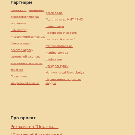
Партнери
Сережки з діамантами
pereklad.ua
alliancetechnika.ua
Підготовка до НМТ / ЗНО
миралинкс
Винна шафа
Веб мастер
Перевезення хворих
https://motokosmos.ua/
hospice-life.com.ua/
Синтезатори
mk-translations.ua
perevod.agency
maltina.com.ua
agrotechnika.com.ua
Шафи купе
europeservice.com.ua
Брендові сумки
текст юа
Натяжні стелі Nova Stelya
Посилання
Перевезення хворих за
kievperevod.com.ua
кордон
Про проект
Реклама на "Протокол"
"Протокол" без реклами!