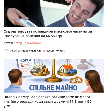
Суд оштрафував командира військової частини за
ігнорування рішення на 66 560 грн
Автор:
Автор не вказаний
05.08.2026
Переглядів:
469
Коментарі:
0
Чоловік помер, але позика залишилася: як фраза
«на його розсуд» коштувала дружині $1,1 млн ( ВС
у сп