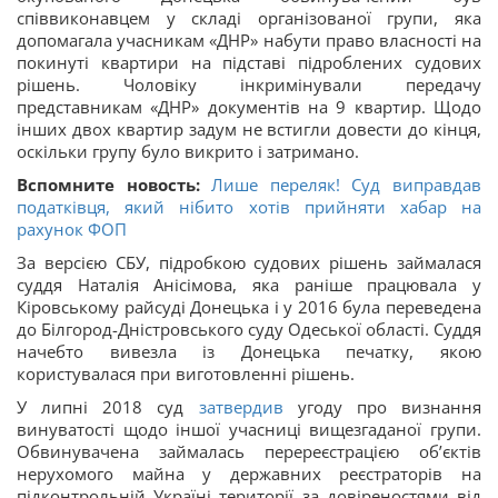
співвиконавцем у складі організованої групи, яка
допомагала учасникам «ДНР» набути право власності на
покинуті квартири на підставі підроблених судових
рішень. Чоловіку інкримінували передачу
представникам «ДНР» документів на 9 квартир. Щодо
інших двох квартир задум не встигли довести до кінця,
оскільки групу було викрито і затримано.
Вспомните новость:
Лише переляк! Суд виправдав
податківця, який нібито хотів прийняти хабар на
рахунок ФОП
За версією СБУ, підробкою судових рішень займалася
суддя Наталія Анісімова, яка раніше працювала у
Кіровському райсуді Донецька і у 2016 була переведена
до Білгород-Дністровського суду Одеської області. Суддя
начебто вивезла із Донецька печатку, якою
користувалася при виготовленні рішень.
У липні 2018 суд
затвердив
угоду про визнання
винуватості щодо іншої учасниці вищезгаданої групи.
Обвинувачена займалась перереєстрацією об’єктів
нерухомого майна у державних реєстраторів на
підконтрольній Україні території за довіреностями від