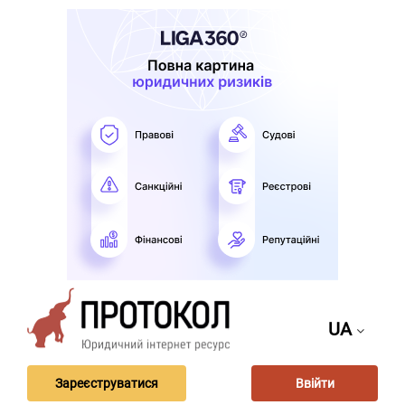
UA
Зареєструватися
Ввійти