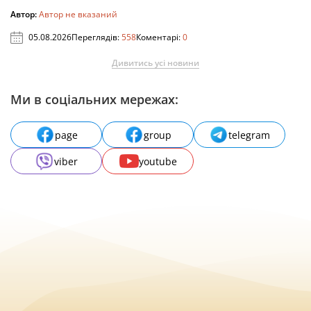
Автор:
Автор не вказаний
05.08.2026
Переглядів:
558
Коментарі:
0
Дивитись усі новини
Ми в соціальних мережах:
page
group
telegram
viber
youtube