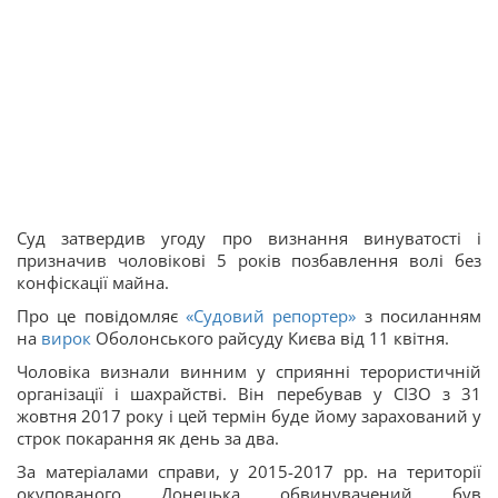
Суд затвердив угоду про визнання винуватості і
призначив чоловікові 5 років позбавлення волі без
конфіскації майна.
Про це повідомляє
«Судовий репортер»
з посиланням
на
вирок
Оболонського райсуду Києва від 11 квітня.
Чоловіка визнали винним у сприянні терористичній
організації і шахрайстві. Він перебував у СІЗО з 31
жовтня 2017 року і цей термін буде йому зарахований у
строк покарання як день за два.
За матеріалами справи, у 2015-2017 рр. на території
окупованого Донецька обвинувачений був