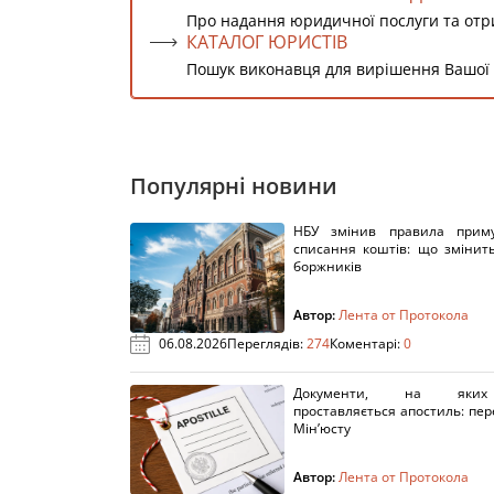
Про надання юридичної послуги та от
КАТАЛОГ ЮРИСТІВ
Пошук виконавця для вирішення Вашої
Популярні новини
НБУ змінив правила приму
списання коштів: що змінит
боржників
Автор:
Лента от Протокола
06.08.2026
Переглядів:
274
Коментарі:
0
Документи, на яки
проставляється апостиль: пере
Мін’юсту
Автор:
Лента от Протокола