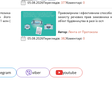
05.08.2026
Переглядів:
377
Коментарі:
0
озика
Правомірним і ефективним способ
а його
захисту речових прав замовника 
1 млн (
об’єкт будівництва в разі їх осп
Автор:
Лента от Протокола
05.08.2026
Переглядів:
382
Коментарі:
0
legram
viber
youtube