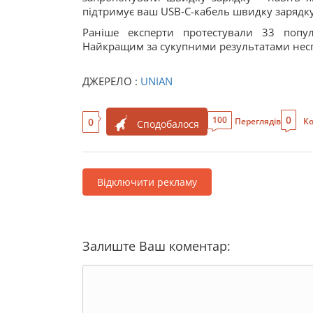
підтримує ваш USB‑C-кабель швидку зарядку
Раніше експерти протестували 33 поп
Найкращим за сукупними результатами несп
ДЖЕРЕЛО :
UNIAN
0
100
0
Переглядів
Ко
Сподобалося
Відключити рекламу
Залиште Ваш коментар: