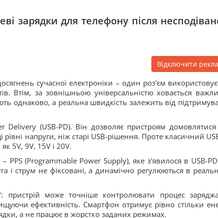
еві зарядки для телефону після несподіван
Відключити рекл
досягнень сучасної електроніки – один роз'єм використовує
тів. Втім, за зовнішньою універсальністю ховається важл
юють однаково, а реальна швидкість залежить від підтримув
 Delivery (USB-PD). Він дозволяє пристроям домовлятися
 рівні напруги, ніж старі USB-рішення. Проте класичний US
 5V, 9V, 15V і 20V.
 PPS (Programmable Power Supply), яке з'явилося в USB-PD 
га і струм не фіксовані, а динамічно регулюються в реаль
ю": пристрій може точніше контролювати процес зарядж
ищуючи ефективність. Смартфон отримує рівно стільки енер
ядки, а не працює в жорстко заданих режимах.