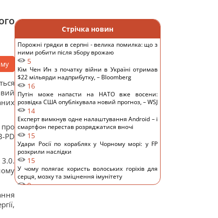
ого
Стрічка новин
Порожні грядки в серпні - велика помилка: що з
ними робити після збору врожаю
5
аму
Кім Чен Ин з початку війни в Україні отримав
$22 мільярди надприбутку, – Bloomberg
ться
16
ивий
Путін може напасти на НАТО вже восени:
аних
розвідка США опублікувала новий прогноз, – WSJ
14
Експерт вимкнув одне налаштування Android – і
 про
смартфон перестав розряджатися вночі
15
B-PD
Удари Росії по кораблях у Чорному морі: у FP
розкрили наслідки
3.0.
15
У чому полягає користь волоських горіхів для
ному
серця, мозку та зміцнення імунітету
9
В Генштабі ЗСУ повідомили, на яку суму країни
ання
НАТО виділять Україні військової допомоги
гії,
13