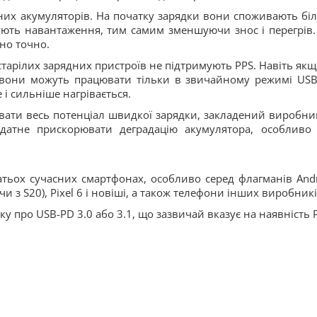
сних акумуляторів. На початку зарядки вони споживають бі
ують навантаження, тим самим зменшуючи знос і перегрів.
но точно.
тарілих зарядних пристроїв не підтримують PPS. Навіть якщ
 вони можуть працювати тільки в звичайному режимі USB
і сильніше нагрівається.
увати весь потенціал швидкої зарядки, закладений виробни
здатне прискорювати деградацію акумулятора, особливо
гатьох сучасних смартфонах, особливо серед флагманів Andr
и з S20), Pixel 6 і новіші, а також телефони інших виробникі
ку про USB-PD 3.0 або 3.1, що зазвичай вказує на наявність 