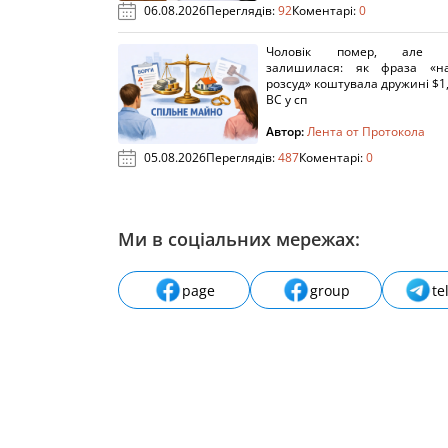
06.08.2026
Переглядів:
92
Коментарі:
0
Чоловік помер, але п
залишилася: як фраза «н
розсуд» коштувала дружині $1,
ВС у сп
Автор:
Лента от Протокола
05.08.2026
Переглядів:
487
Коментарі:
0
Ми в соціальних мережах:
page
group
te