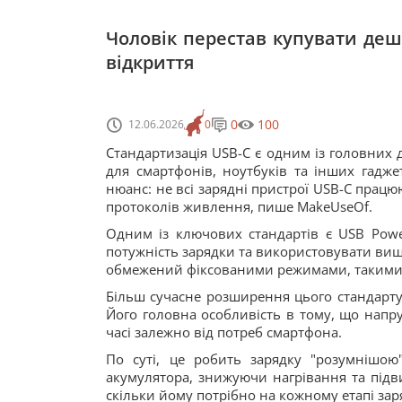
Чоловік перестав купувати деш
відкриття
0
100
12.06.2026
0
Стандартизація USB-C є одним із головних 
для смартфонів, ноутбуків та інших гадже
нюанс: не всі зарядні пристрої USB-C прац
протоколів живлення, пише MakeUseOf.
Одним із ключових стандартів є USB Power
потужність зарядки та використовувати вищі
обмежений фіксованими режимами, такими як
Більш сучасне розширення цього стандарту –
Його головна особливість в тому, що напру
часі залежно від потреб смартфона.
По суті, це робить зарядку "розумнішо
акумулятора, знижуючи нагрівання та підв
скільки йому потрібно на кожному етапі зар