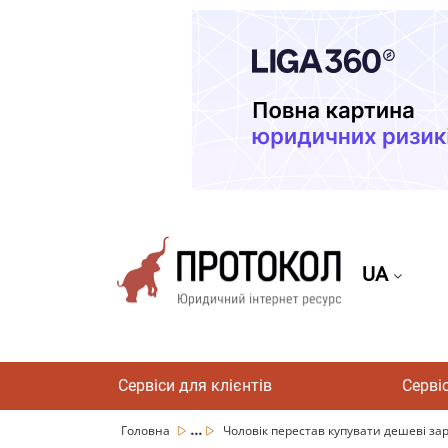
UA
Сервіси для клієнтів
Серві
...
Головна
Чоловік перестав купувати дешеві зар