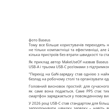
фото Baseus
Тому все більше користувачів переходять на
не тільки компактніші та ефективніші, ал
кілька пристроїв без втрати швидкості та ста
Як приклад автор MakeUseOf назвав Baseus
USB-A і трьома USB-C роз'ємами з підтримкою
"Перехід на GaN-зарядку став однією з най
безлад на робочому столі та організувати єд
Головний висновок простий: для сучасного 
як саме вона подається. Саме PPS стає ти
смартфон заряджається у повсякденному ви
У 2026 році USB‑C став стандартом для біль
запропонувати швидку зарядку – навіть я