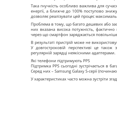
Така гнучкість особливо важлива для суча
енергії, а ближче до 100% поступово зниж
дозволяє реалізувати цей процес максималь
Проблема в тому, що багато дешевих або зас
них вказана висока потужність, фактично
через що смартфон заряджається повільніше 
В результаті пристрій може не використов
У довгостроковій перспективі це також 
регулярній зарядці неякісними адаптерами.
Які телефони підтримують PPS
Підтримка PPS сьогодні зустрічається в ба
Серед них – Samsung Galaxy S-серії (починаюч
У характеристиках часто можна зустріти згад