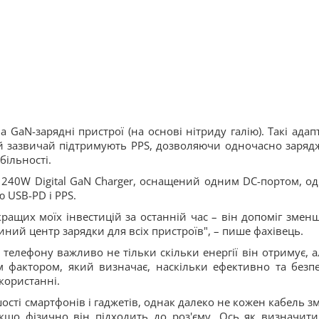
 GaN-зарядні пристрої (на основі нітриду галію). Такі адап
е й зазвичай підтримують PPS, дозволяючи одночасно заряд
більності.
 240W Digital GaN Charger, оснащений одним DC-портом, о
 USB-PD і PPS.
кращих моїх інвестицій за останній час – він допоміг змен
иний центр зарядки для всіх пристроїв", – пише фахівець.
телефону важливо не тільки скільки енергії він отримує, а
м фактором, який визначає, наскільки ефективно та безп
користанні.
шості смартфонів і гаджетів, однак далеко не кожен кабель з
кщо фізично він підходить до роз'єму. Ось як визначити