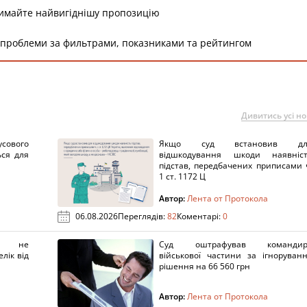
римайте найвигіднішу пропозицію
 проблеми за фильтрами, показниками та рейтингом
Дивитись усі н
сового
Якщо суд встановив дл
ься для
відшкодування шкоди наявніс
підстав, передбачених приписами 
1 ст. 1172 Ц
Автор:
Лента от Протокола
06.08.2026
Переглядів:
82
Коментарі:
0
х не
Суд оштрафував командир
лік від
військової частини за ігноруван
рішення на 66 560 грн
Автор:
Лента от Протокола