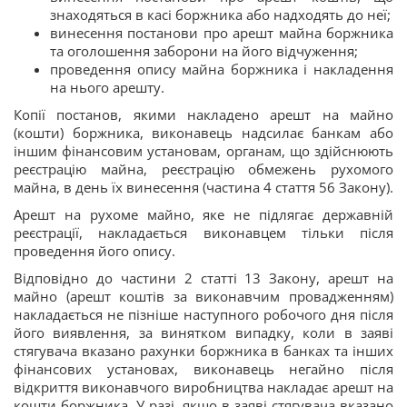
знаходяться в касі боржника або надходять до неї;
винесення постанови про арешт майна боржника
та оголошення заборони на його відчуження;
проведення опису майна боржника і накладення
на нього арешту.
Копії постанов, якими накладено арешт на майно
(кошти) боржника, виконавець надсилає банкам або
іншим фінансовим установам, органам, що здійснюють
реєстрацію майна, реєстрацію обмежень рухомого
майна, в день їх винесення (частина 4 стаття 56 Закону).
Арешт на рухоме майно, яке не підлягає державній
реєстрації, накладається виконавцем тільки після
проведення його опису.
Відповідно до частини 2 статті 13 Закону, арешт на
майно (арешт коштів за виконавчим провадженням)
накладається не пізніше наступного робочого дня після
його виявлення, за винятком випадку, коли в заяві
стягувача вказано рахунки боржника в банках та інших
фінансових установах, виконавець негайно після
відкриття виконавчого виробництва накладає арешт на
кошти боржника. У разі, якщо в заяві стягувача вказано