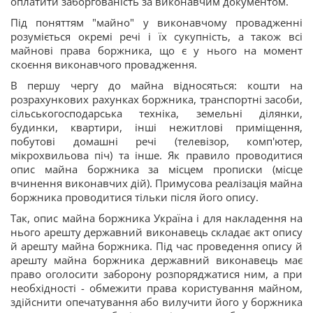
оплатити заборгованість за виконавчим документом.
Під поняттям "майно" у виконавчому провадженні
розуміється окремі речі і їх сукупність, а також всі
майнові права боржника, що є у нього на момент
скоєння виконавчого провадження.
В першу чергу до майна відносяться: кошти на
розрахункових рахунках боржника, транспортні засоби,
сільськогосподарська техніка, земельні ділянки,
будинки, квартири, інші нежитлові приміщення,
побутові домашні речі (телевізор, комп'ютер,
мікрохвильова піч) та інше. Як правило проводитися
опис майна боржника за місцем прописки (місце
вчинення виконавчих дій). Примусова реалізація майна
боржника проводитися тільки після його опису.
Так, опис майна боржника Україна і для накладення на
нього арешту державний виконавець складає акт опису
й арешту майна боржника. Під час проведення опису й
арешту майна боржника державний виконавець має
право оголосити заборону розпоряджатися ним, а при
необхідності - обмежити права користування майном,
здійснити опечатування або вилучити його у боржника