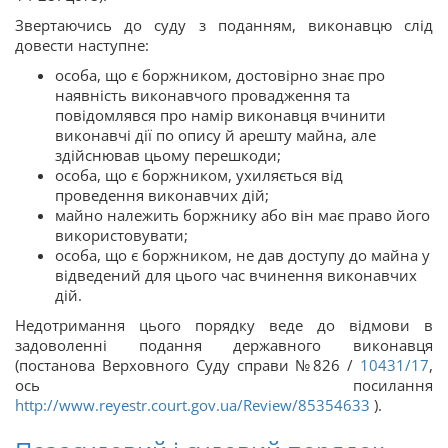
Звертаючись до суду з поданням, виконавцю слід
довести наступне:
особа, що є боржником, достовірно знає про
наявність виконавчого провадження та
повідомлявся про намір виконавця вчинити
виконавчі дії по опису й арешту майна, але
здійснював цьому перешкоди;
особа, що є боржником, ухиляється від
проведення виконавчих дій;
майно належить боржнику або він має право його
використовувати;
особа, що є боржником, не дав доступу до майна у
відведений для цього час вчинення виконавчих
дій.
Недотримання цього порядку веде до відмови в
задоволенні подання державного виконавця
(постанова Верховного Суду справи №826 /
10431/17
,
ось посилання
http://www.reyestr.court.gov.ua/Review/85354633
).