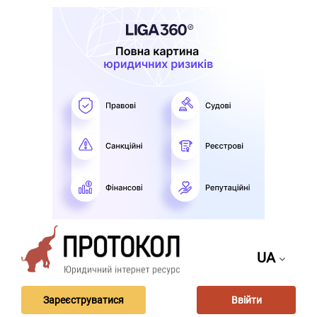
UA
Зареєструватися
Ввійти