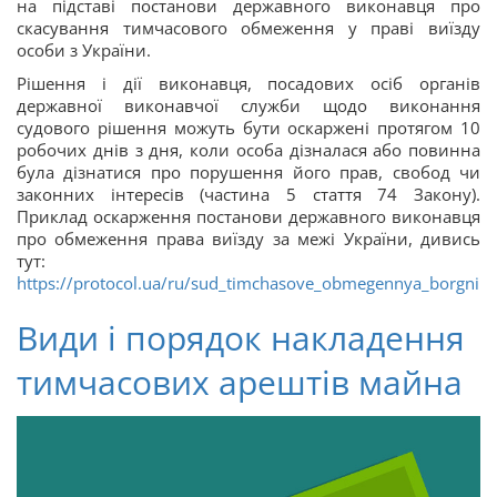
на підставі постанови державного виконавця про
скасування тимчасового обмеження у праві виїзду
особи з України.
Рішення і дії виконавця, посадових осіб органів
державної виконавчої служби щодо виконання
судового рішення можуть бути оскаржені протягом 10
робочих днів з дня, коли особа дізналася або повинна
була дізнатися про порушення його прав, свобод чи
законних інтересів (частина 5 стаття 74 Закону).
Приклад оскарження постанови державного виконавця
про обмеження права виїзду за межі України, дивись
тут:
https://protocol.ua/ru/sud_timchasove_obmegennya_borgnika_
Види і порядок накладення
тимчасових арештів майна