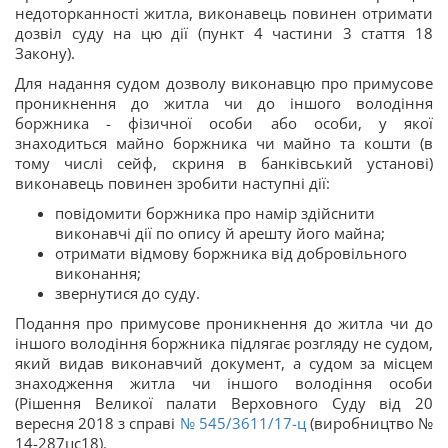
недоторканності житла, виконавець повинен отримати
дозвіл суду на цю дії (пункт 4 частини 3 стаття 18
Закону).
Для надання судом дозволу виконавцю про примусове
проникнення до житла чи до іншого володіння
боржника - фізичної особи або особи, у якої
знаходиться майно боржника чи майно та кошти (в
тому числі сейф, скриня в банківський установі)
виконавець повинен зробити наступні дії:
повідомити боржника про намір здійснити
виконавчі дії по опису й арешту його майна;
отримати відмову боржника від добровільного
виконання;
звернутися до суду.
Подання про примусове проникнення до житла чи до
іншого володіння боржника підлягає розгляду не судом,
який видав виконавчий документ, а судом за місцем
знаходження житла чи іншого володіння особи
(Рішення Великої палати Верховного Суду від 20
вересня 2018 з справі
№ 545/3611/17-ц
(виробництво №
14-287цс18).