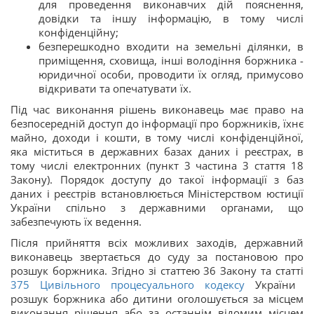
для проведення виконавчих дій пояснення,
довідки та іншу інформацію, в тому числі
конфіденційну;
безперешкодно входити на земельні ділянки, в
приміщення, сховища, інші володіння боржника -
юридичної особи, проводити їх огляд, примусово
відкривати та опечатувати їх.
Під час виконання рішень виконавець має право на
безпосередній доступ до інформації про боржників, їхнє
майно, доходи і кошти, в тому числі конфіденційної,
яка міститься в державних базах даних і реєстрах, в
тому числі електронних (пункт 3 частина 3 стаття 18
Закону). Порядок доступу до такої інформації з баз
даних і реєстрів встановлюється Міністерством юстиції
України спільно з державними органами, що
забезпечують їх ведення.
Після прийняття всіх можливих заходів, державний
виконавець звертається до суду за постановою про
розшук боржника. Згідно зі статтею 36 Закону та статті
375
Цивільного процесуального кодексу
України
розшук боржника або дитини оголошується за місцем
виконання рішення або за останнім відомим місцем