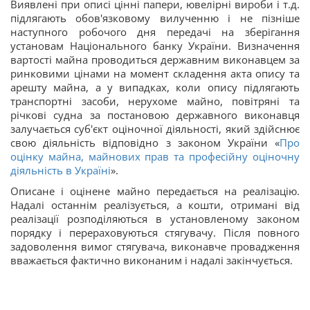
Виявлені при описі цінні папери, ювелірні вироби і т.д.
підлягають обов'язковому вилученню і не пізніше
наступного робочого дня передачі на зберігання
установам Національного банку України. Визначення
вартості майна проводиться державним виконавцем за
ринковими цінами на момент складення акта опису та
арешту майна, а у випадках, коли опису підлягають
транспортні засоби, нерухоме майно, повітряні та
річкові судна за постановою державного виконавця
залучається суб'єкт оціночної діяльності, який здійснює
свою діяльність відповідно з законом України «
Про
оцінку майна, майнових прав та професійну оціночну
діяльність в Україні
».
Описане і оцінене майно передається на реалізацію.
Надалі останнім реалізується, а кошти, отримані від
реалізації розподіляються в установленому законом
порядку і перераховуються стягувачу. Після повного
задоволення вимог стягувача, виконавче провадження
вважається фактично виконаним і надалі закінчується.