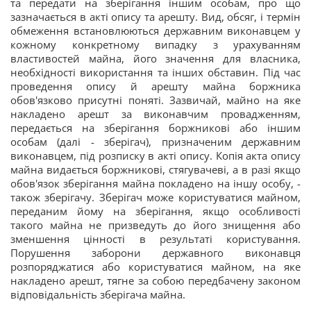
та передати на зберігання іншим особам, про що
зазначається в акті опису та арешту. Вид, обсяг, і термін
обмеження встановлюються державним виконавцем у
кожному конкретному випадку з урахуванням
властивостей майна, його значення для власника,
необхідності використання та інших обставин. Під час
проведення опису й арешту майна боржника
обов'язково присутні поняті. Зазвичай, майно на яке
накладено арешт за виконавчим провадженням,
передається на зберігання боржникові або іншим
особам (далі - зберігач), призначеним державним
виконавцем, під розписку в акті опису. Копія акта опису
майна видається боржникові, стягувачеві, а в разі якщо
обов'язок зберігання майна покладено на іншу особу, -
також зберігачу. Зберігач може користуватися майном,
переданим йому на зберігання, якщо особливості
такого майна не призведуть до його знищення або
зменшення цінності в результаті користування.
Порушення заборони державного виконавця
розпоряджатися або користуватися майном, на яке
накладено арешт, тягне за собою передбачену законом
відповідальність зберігача майна.