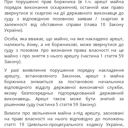
При порушенні прав боржника (в т.ч. арешт майна
порядок виконання оскарження), останній має право
звернутися зі скаргою на дії державного виконавця до
суду з відповідною позовною заявам / скаргою в
залежності від обставини справи (глава 10 Закону
України).
Особа, яка вважає, що майно, на яке накладено арешт,
належить йому, а не боржникові, може звернутися до
суду з позовом про визнання права власності на це
майно і про зняття з нього арешту (частина 1 стаття 59
Закону).
У разі виявлення порушення порядку накладення
арешту, встановленого Законом, арешт з майна
боржника знімається за постановою начальника
відповідного відділу державної виконавчої служби,
якому безпосередньо підпорядкований державний
виконавець. Арешт також може бути знятий за
рішенням суду (частина 5 стаття 59 Закону).
Вимоги про звільнення майна з-під арешту, засновані
на праві власності на нього відповідно до положень
статті 19 Цивільно-процесуального кодексу України,