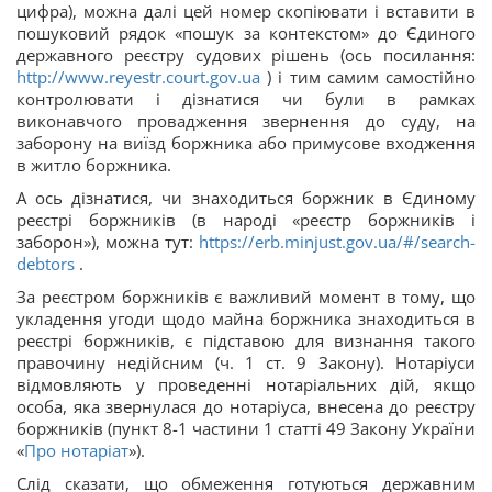
цифра), можна далі цей номер скопіювати і вставити в
пошуковий рядок «пошук за контекстом» до Єдиного
державного реєстру судових рішень (ось посилання:
http://www.reyestr.court.gov.ua
) і тим самим самостійно
контролювати і дізнатися чи були в рамках
виконавчого провадження звернення до суду, на
заборону на виїзд боржника або примусове входження
в житло боржника.
А ось дізнатися, чи знаходиться боржник в Єдиному
реєстрі боржників (в народі «реєстр боржників і
заборон»), можна тут:
https://erb.minjust.gov.ua/#/search-
debtors
.
За реєстром боржників є важливий момент в тому, що
укладення угоди щодо майна боржника знаходиться в
реєстрі боржників, є підставою для визнання такого
правочину недійсним (ч. 1 ст. 9 Закону). Нотаріуси
відмовляють у проведенні нотаріальних дій, якщо
особа, яка звернулася до нотаріуса, внесена до реєстру
боржників (пункт 8-1 частини 1 статті 49 Закону України
«
Про нотаріат
»).
Слід сказати, що обмеження готуються державним