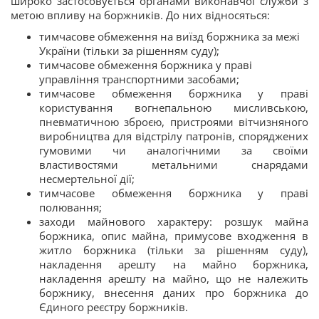
широко застосовується органами виконавчої служби з
метою впливу на боржників. До них відносяться:
тимчасове обмеження на виїзд боржника за межі
України (тільки за рішенням суду);
тимчасове обмеження боржника у праві
управління транспортними засобами;
тимчасове обмеження боржника у праві
користування вогнепальною мисливською,
пневматичною зброєю, пристроями вітчизняного
виробництва для відстрілу патронів, споряджених
гумовими чи аналогічними за своїми
властивостями метальними снарядами
несмертельної дії;
тимчасове обмеження боржника у праві
полювання;
заходи майнового характеру: розшук майна
боржника, опис майна, примусове входження в
житло боржника (тільки за рішенням суду),
накладення арешту на майно боржника,
накладення арешту на майно, що не належить
боржнику, внесення даних про боржника до
Єдиного реєстру боржників.