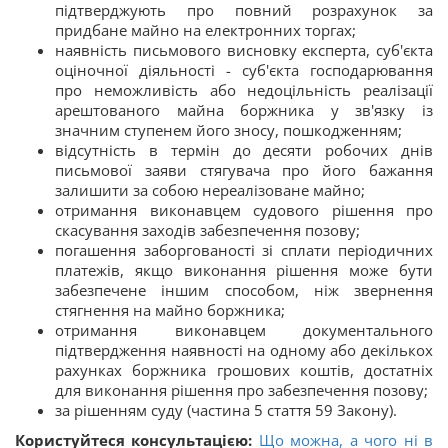
підтверджують про повний розрахунок за
придбане майно на електронних торгах;
наявність письмового висновку експерта, суб'єкта
оціночної діяльності - суб'єкта господарювання
про неможливість або недоцільність реалізації
арештованого майна боржника у зв'язку із
значним ступенем його зносу, пошкодженням;
відсутність в термін до десяти робочих днів
письмової заяви стягувача про його бажання
залишити за собою нереалізоване майно;
отримання виконавцем судового рішення про
скасування заходів забезпечення позову;
погашення заборгованості зі сплати періодичних
платежів, якщо виконання рішення може бути
забезпечене іншим способом, ніж звернення
стягнення на майно боржника;
отримання виконавцем документального
підтвердження наявності на одному або декількох
рахунках боржника грошових коштів, достатніх
для виконання рішення про забезпечення позову;
за рішенням суду (частина 5 стаття 59 Закону).
Користуйтеся консультацією:
Що можна, а чого ні в