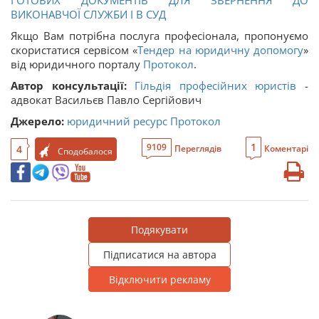
ГОТОВИХ ДОКУМЕНТІВ ДЛЯ ЗВЕРНЕННЯ ДО
ВИКОНАВЧОЇ СЛУЖБИ І В СУД
Якщо Вам потрібна послуга професіонала, пропонуємо
скористатися сервісом «
Тендер на юридичну допомогу
»
від юридичного порталу
Протокол
.
Автор консультації:
Гільдія професійних юристів
-
адвокат Васильєв Павло Сергійович
Джерело:
юридичний ресурс Протокол
1
9109
4
Переглядів
Коментарі
Сподобалося
Подякувати
Підписатися на автора
Відключити рекламу