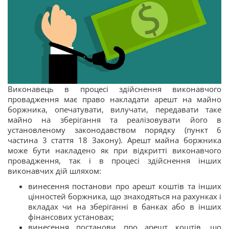
Виконавець в процесі здійснення виконавчого
провадження має право накладати арешт на майно
боржника, опечатувати, вилучати, передавати таке
майно на зберігання та реалізовувати його в
установленому законодавством порядку (пункт 6
частина 3 стаття 18 Закону). Арешт майна боржника
може бути накладено як при відкритті виконавчого
провадження, так і в процесі здійснення інших
виконавчих дій шляхом:
винесення постанови про арешт коштів та інших
цінностей боржника, що знаходяться на рахунках і
вкладах чи на зберіганні в банках або в інших
фінансових установах;
винесення постанови про арешт коштів, що