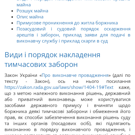
майна
Розшук майна
Опис майна
Примусове проникнення до житла боржника
Позасудовий і судовий порядок оскарження
арештів і заборон, приклад заяви для подачі в
виконавчу службу і приклад скарги в суд
Види і порядок накладення
тимчасових заборон
Закон України «
Про виконавче провадження
» (далі по
тексту - Закон), ось на нього посилання
https://zakon.rada.gov.ua/laws/show/1404-19#Text
каже,
що з метою належного виконання рішень, державний
або приватний виконавець може користуватися
засобами державного примусу і вчиняти щодо
боржника деякі тимчасові заборони і обмеження його
прав, як способи забезпечення виконання рішень суду
та інших органів (посадових осіб), які підлягають
виконанню в порядку виконавчого провадження, і