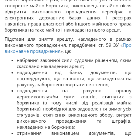
конкретне майно боржника, виконавець негайно після
відкриття виконавчого провадження перевіряє в
електронних державних базах даних і реєстрах
наявність права власності або іншого майнового права
боржника на таке майно і накладає на нього арешт.
Підстави для зняття арешту, накладеного в рамках
виконавчого провадження, передбачені ст. 59 ЗУ «
Про
виконавче провадження
», це:
набрання законної сили судовим рішенням, яким
скасовано накладений арешт;
надходження від банку документів, що
підтверджують, що на кошти, що знаходяться на
рахунку, заборонено звертати стягнення;
надходження на рахунок органу
держвиконслужби суми коштів, стягнутих з
боржника (в тому числі від реалізації майна
боржника), необхідної для задоволення вимог усіх
стягувачів, стягнення виконавчого збору, витрат
виконавчого провадження та штрафів,
накладених на боржника;
отримання виконавцем документів, що