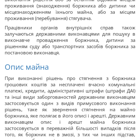
проживання (знаходження) боржника або дитини чи
місцезнаходженням їхнього майна, або за місцем
проживання (перебування) стягувача.
Працівники органів внутрішніх справ також
залучаються державними виконавцями для пошуку в
виконавче провадження боржника, дитини за
рішенням суду або транспортних засобів боржника за
постановою виконавця.
Опис майна
При виконанні рішень про стягнення з боржника
грошових коштів за несплачені вчасно комунальні
платежі, кредити, адміністративні штрафи (штрафи ДАІ)
та інші види заборгованостей державним виконавцем
застосовується один з видів примусового виконання
рішень, таке як звернення стягнення на майно
боржника, яке полягає в його описі і арешті. Державним
виконавцем опис і арешт майна боржника
застосовується в переважній більшості випадків після
того, як боржник не в змозі, з тих чи інших підстав,