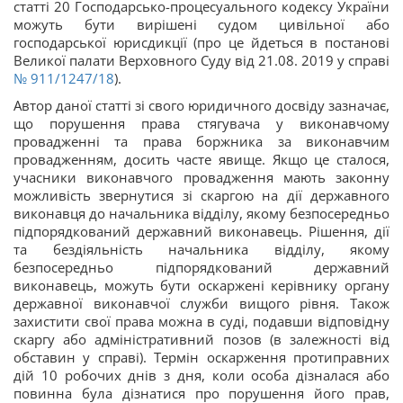
статті 20 Господарсько-процесуального кодексу України
можуть бути вирішені судом цивільної або
господарської юрисдикції (про це йдеться в постанові
Великої палати Верховного Суду від 21.08. 2019 у справі
№ 911/1247/18
).
Автор даної статті зі свого юридичного досвіду зазначає,
що порушення права стягувача у виконавчому
провадженні та права боржника за виконавчим
провадженням, досить часте явище. Якщо це сталося,
учасники виконавчого провадження мають законну
можливість звернутися зі скаргою на дії державного
виконавця до начальника відділу, якому безпосередньо
підпорядкований державний виконавець. Рішення, дії
та бездіяльність начальника відділу, якому
безпосередньо підпорядкований державний
виконавець, можуть бути оскаржені керівнику органу
державної виконавчої служби вищого рівня. Також
захистити свої права можна в суді, подавши відповідну
скаргу або адміністративний позов (в залежності від
обставин у справі). Термін оскарження протиправних
дій 10 робочих днів з дня, коли особа дізналася або
повинна була дізнатися про порушення його прав,