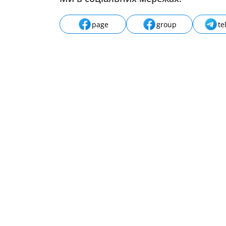
page
group
te