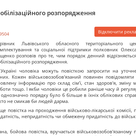
 мобілізаційного розпорядження
Відключити рекл
9504
ерівник Львівського обласного територіального це
мплектування та соціальної підтримки полковник Олекс
щенко розповів про те, чим порядок денний відрізняється
білізаційного розпорядження.
Україні чоловіка можуть повісткою запросити на уточн
них. Кожен військовозобов'язаний повинен повідомляти
овлену інформацію про склад сім'ї, стан здоров'я, зміну м
боти тощо. І якби чоловіки це робили раніше часу й регуля
 однозначно порядку було б більше в їхніх облікових справ
хто не смикав би людей дарма.
ще повістка на проходження військово-лікарської комісії, п
атність, непридатність чи обмежену придатність до військ
ана, бойова повістка, вручається військовозобов'язаному п