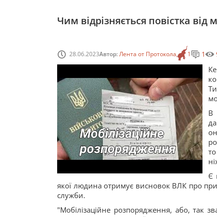
Чим відрізняється повістка від
1
28.06.2023
Автор:
Лента от Протокола
1
К
ко
Ти
мо
В 
да
он
ро
то
ні
Є 
якої людина отримує висновок ВЛК про прид
служби.
"Мобілізаційне розпорядження, або, так зв