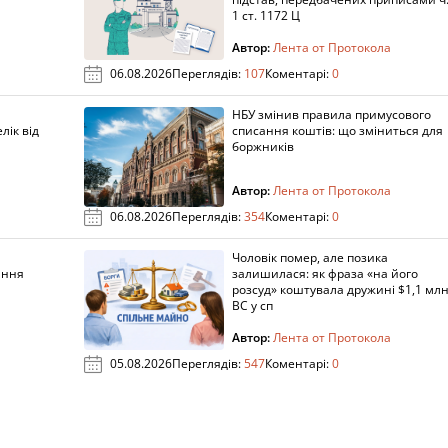
1 ст. 1172 Ц
Автор:
Лента от Протокола
06.08.2026
Переглядів:
107
Коментарі:
0
НБУ змінив правила примусового
лік від
списання коштів: що зміниться для
боржників
Автор:
Лента от Протокола
06.08.2026
Переглядів:
354
Коментарі:
0
Чоловік помер, але позика
ання
залишилася: як фраза «на його
розсуд» коштувала дружині $1,1 млн
ВС у сп
Автор:
Лента от Протокола
05.08.2026
Переглядів:
547
Коментарі:
0