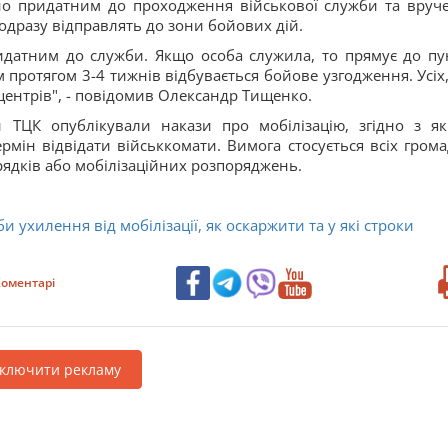
но придатним до проходження військової служби та вруч
одразу відправлять до зони бойових дій.
ридатним до служби. Якщо особа служила, то прямує до пу
м протягом 3-4 тижнів відбувається бойове узгодження. Усіх,
ентрів", - повідомив Олександр Тищенко.
и ТЦК опублікували накази про мобілізацію, згідно з я
рмін відвідати військкомати. Вимога стосується всіх грома
ядків або мобілізаційних розпоряджень.
и ухилення від мобілізації, як оскаржити та у які строки
оментарі
дключити рекламу