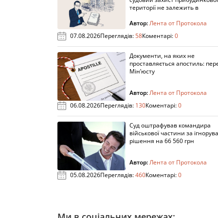
території не залежить в
Автор:
Лента от Протокола
07.08.2026
Переглядів:
58
Коментарі:
0
Документи, на яких не
проставляється апостиль: пере
Мін’юсту
Автор:
Лента от Протокола
06.08.2026
Переглядів:
130
Коментарі:
0
Суд оштрафував командира
військової частини за ігнорув
рішення на 66 560 грн
Автор:
Лента от Протокола
05.08.2026
Переглядів:
460
Коментарі:
0
Ми в соціальних мережах: