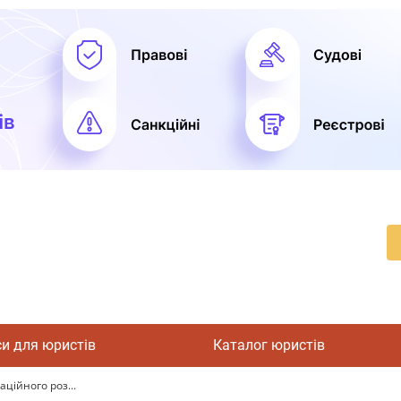
си для юристів
Каталог юристів
аційного роз...