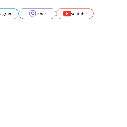
legram
viber
youtube