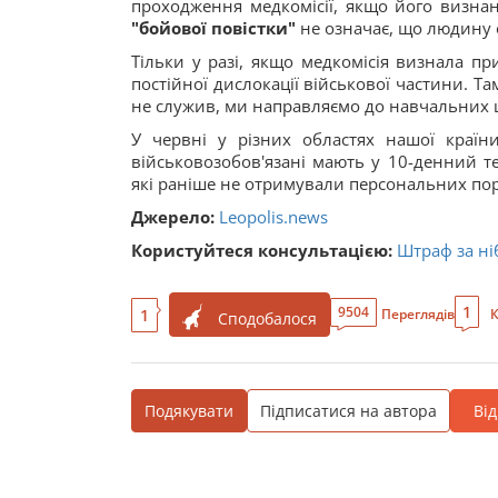
проходження медкомісії, якщо його визна
"бойової повістки"
не означає, що людину 
Тільки у разі, якщо медкомісія визнала п
постійної дислокації військової частини. Та
не служив, ми направляємо до навчальних ц
У червні у різних областях нашої країн
військовозобов'язані мають у 10-денний те
які раніше не отримували персональних пор
Джерело:
Leopolis.news
Користуйтеся консультацією:
Штраф за ніб
1
9504
1
Переглядів
К
Сподобалося
Подякувати
Підписатися на автора
Ві