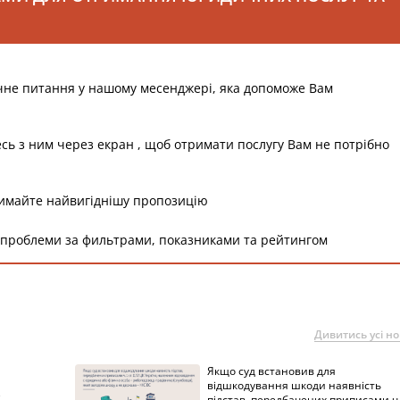
чне питання у нашому месенджері, яка допоможе Вам
есь з ним через екран , щоб отримати послугу Вам не потрібно
римайте найвигіднішу пропозицію
 проблеми за фильтрами, показниками та рейтингом
Дивитись усі н
Якщо суд встановив для
а
відшкодування шкоди наявність
підстав, передбачених приписами ч