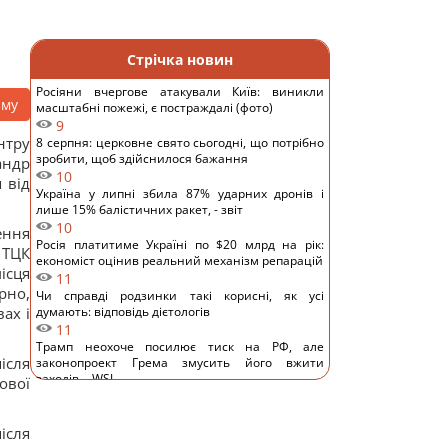
Стрічка новин
Росіяни вчергове атакували Київ: виникли
аму
масштабні пожежі, є постраждалі (фото)
9
нтру
8 серпня: церковне свято сьогодні, що потрібно
зробити, щоб здійснилося бажання
андр
10
 від
Україна у липні збила 87% ударних дронів і
лише 15% балістичних ракет, - звіт
10
ення
Росія платитиме Україні по $20 млрд на рік:
 ТЦК
економіст оцінив реальний механізм репарацій
ісця
11
рно,
Чи справді родзинки такі корисні, як усі
ах і
думають: відповідь дієтологів
11
Трамп неохоче посилює тиск на РФ, але
ісля
законопроект Грема змусить його вжити
заходів, - WSJ
ової
10
Саудівська Аравія, Пакистан і Туреччина уклали
угоду про взаємну оборону, - Reuters
ісля
12