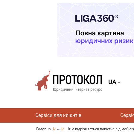
UA
Сервіси для клієнтів
Серві
...
Головна
Чим відрізняється повістка від мобіліз