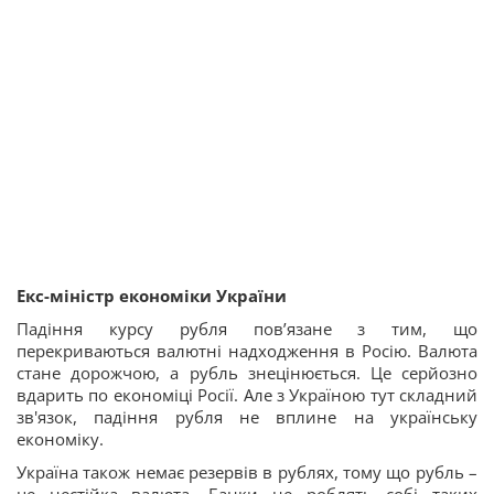
Екс-міністр економіки України
Падіння курсу рубля пов’язане з тим, що
перекриваються валютні надходження в Росію. Валюта
стане дорожчою, а рубль знецінюється. Це серйозно
вдарить по економіці Росії. Але з Україною тут складний
зв'язок, падіння рубля не вплине на українську
економіку.
Україна також немає резервів в рублях, тому що рубль –
це нестійка валюта. Банки не роблять собі таких