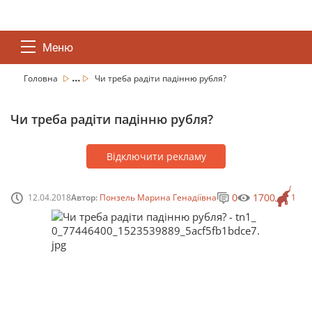
Меню
...
Головна
Чи треба радіти падінню рубля?
Чи треба радіти падінню рубля?
Відключити рекламу
0
1700
12.04.2018
Автор:
Понзель Марина Генадіївна
1