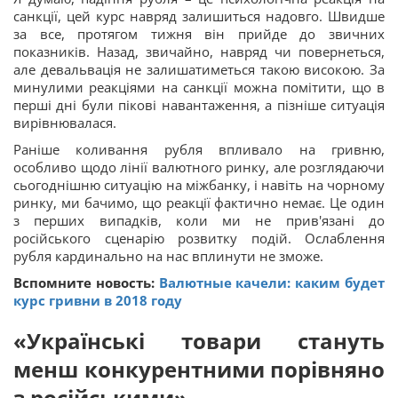
санкції, цей курс навряд залишиться надовго. Швидше
за все, протягом тижня він прийде до звичних
показників. Назад, звичайно, навряд чи повернеться,
але девальвація не залишатиметься такою високою. За
минулими реакціями на санкції можна помітити, що в
перші дні були пікові навантаження, а пізніше ситуація
вирівнювалася.
Раніше коливання рубля впливало на гривню,
особливо щодо лінії валютного ринку, але розглядаючи
сьогоднішню ситуацію на міжбанку, і навіть на чорному
ринку, ми бачимо, що реакції фактично немає. Це один
з перших випадків, коли ми не прив'язані до
російського сценарію розвитку подій. Ослаблення
рубля кардинально на нас вплинути не зможе.
Вспомните новость:
Валютные качели: каким будет
курс гривни в 2018 году
«
Українські товари стануть
менш конкурентними порівняно
з російськими»