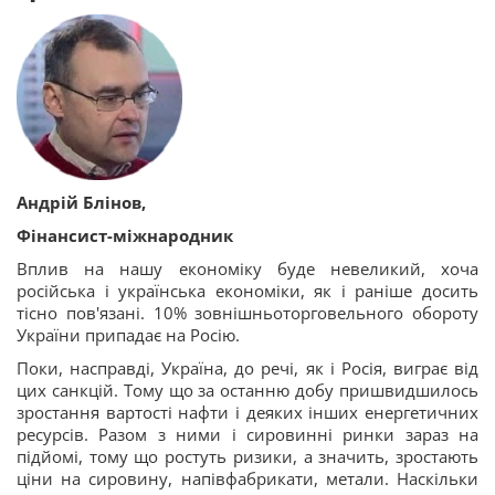
Андрій Блінов,
Фінансист-міжнародник
Вплив на нашу економіку буде невеликий, хоча
російська і українська економіки, як і раніше досить
тісно пов'язані. 10% зовнішньоторговельного обороту
України припадає на Росію.
Поки, насправді, Україна, до речі, як і Росія, виграє від
цих санкцій. Тому що за останню добу пришвидшилось
зростання вартості нафти і деяких інших енергетичних
ресурсів. Разом з ними і сировинні ринки зараз на
підйомі, тому що ростуть ризики, а значить, зростають
ціни на сировину, напівфабрикати, метали. Наскільки