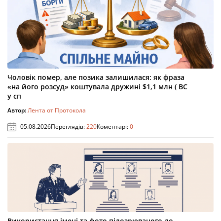
Чоловік помер, але позика залишилася: як фраза
«на його розсуд» коштувала дружині $1,1 млн ( ВС
у сп
Автор:
Лента от Протокола
05.08.2026
Переглядів:
220
Коментарі:
0
Використання імені та фото підозрюваного до