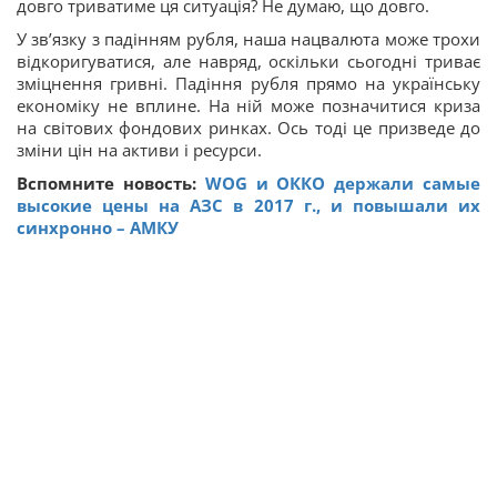
довго триватиме ця ситуація? Не думаю, що довго.
У зв’язку з падінням рубля, наша нацвалюта може трохи
відкоригуватися, але навряд, оскільки сьогодні триває
зміцнення гривні. Падіння рубля прямо на українську
економіку не вплине. На ній може позначитися криза
на світових фондових ринках. Ось тоді це призведе до
зміни цін на активи і ресурси.
Вспомните новость:
WOG и ОККО держали самые
высокие цены на АЗС в 2017 г., и повышали их
синхронно – АМКУ