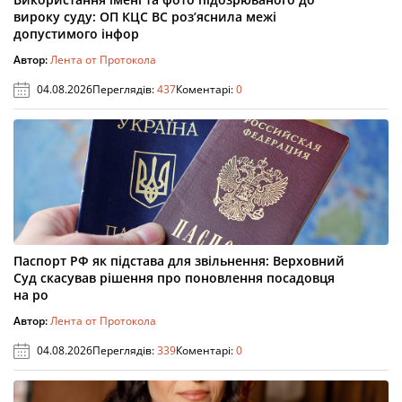
вироку суду: ОП КЦС ВС роз’яснила межі
допустимого інфор
Автор:
Лента от Протокола
04.08.2026
Переглядів:
437
Коментарі:
0
Паспорт РФ як підстава для звільнення: Верховний
Суд скасував рішення про поновлення посадовця
на ро
Автор:
Лента от Протокола
04.08.2026
Переглядів:
339
Коментарі:
0