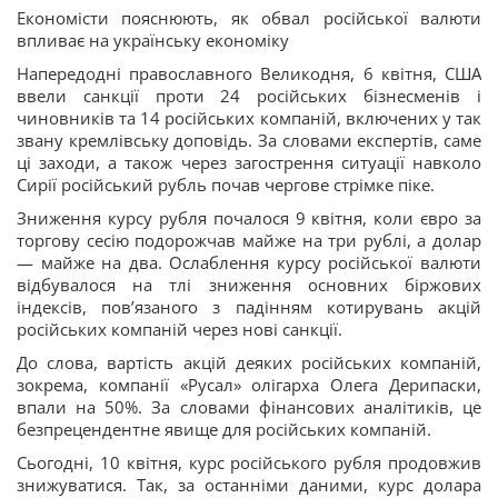
Економісти пояснюють, як обвал російської валюти
впливає на українську економіку
Напередодні православного Великодня, 6 квітня, США
ввели санкції проти 24 російських бізнесменів і
чиновників та 14 російських компаній, включених у так
звану кремлівську доповідь. За словами експертів, саме
ці заходи, а також через загострення ситуації навколо
Сирії російський рубль почав чергове стрімке піке.
Зниження курсу рубля почалося 9 квітня, коли євро за
торгову сесію подорожчав майже на три рублі, а долар
— майже на два. Ослаблення курсу російської валюти
відбувалося на тлі зниження основних біржових
індексів, пов’язаного з падінням котирувань акцій
російських компаній через нові санкції.
До слова, вартість акцій деяких російських компаній,
зокрема, компанії «Русал» олігарха Олега Дерипаски,
впали на 50%. За словами фінансових аналітиків, це
безпрецендентне явище для російських компаній.
Сьогодні, 10 квітня, курс російського рубля продовжив
знижуватися. Так, за останніми даними, курс долара