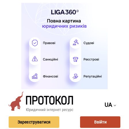
UA
Зареєструватися
Ввійти