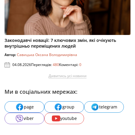
Законодавчі новації: 7 ключових змін, які очікують
внутрішньо переміщених людей
Автор:
Савицька Оксана Володимирівна
04.08.2026
Переглядів:
480
Коментарі:
0
Дивитись усі новини
Ми в соціальних мережах:
page
group
telegram
viber
youtube