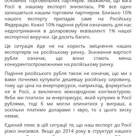
основних торговельних партнерів. Зважаючи, що вага
Росії в нашому експорті знизилась, РФ все одно
залишається нашим торговим партнером. Близько 10%
нашого експорту припадає саме на Російську
Федерацію. Кожні 10% падіння рубля означають для нас
недоотримання в доларовому еквіваленті 1% нашої
експортної виручки. Це досить багато.
Ця ситуація йде не на користь зміцнення наших
експортерів на російському ринку. Зниження вартості
рубля означає, що вони стають менш
конкурентоспроможними на російському ринку.
Падіння російського рубля також не означає, що ми з
вами почнемо купувати дешевшу російську сировину,
тому що ціна на енергоресурси, наприклад, формується
не в Росії, а виключно міжнародною кон'юнктурою.
Якби ми платили за енергоресурс, який купуємо в Росії
рублями, тоді б ми могли опинитися у виграші, а
оскільки платимо доларами і євро, то з цього зиску
немає.
Єдиний плюс в цій ситуації те, що наш експорт до Росії
різко знизився. Якщо до 2014 року в структурі нашого