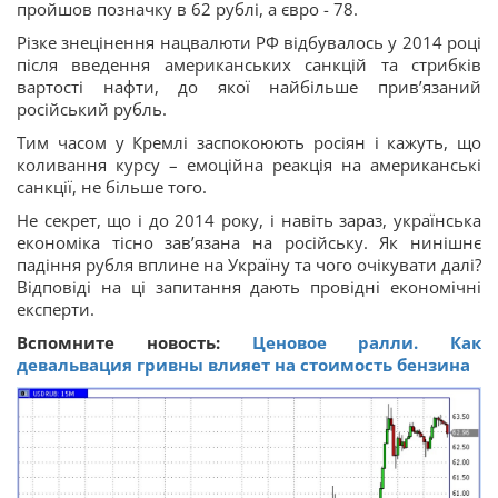
пройшов позначку в 62 рублі, а євро - 78.
Різке знецінення нацвалюти РФ відбувалось у 2014 році
після введення американських санкцій та стрибків
вартості нафти, до якої найбільше прив’язаний
російський рубль.
Тим часом у Кремлі заспокоюють росіян і кажуть, що
коливання курсу – емоційна реакція на американські
санкції, не більше того.
Не секрет, що і до 2014 року, і навіть зараз, українська
економіка тісно зав’язана на російську. Як нинішнє
падіння рубля вплине на Україну та чого очікувати далі?
Відповіді на ці запитання дають провідні економічні
експерти.
Вспомните новость:
Ценовое ралли. Как
девальвация гривны влияет на стоимость бензина