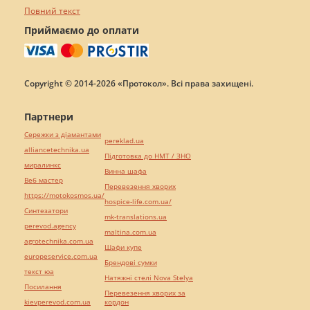
Повний текст
Приймаємо до оплати
Copyright © 2014-2026 «Протокол». Всі права захищені.
Партнери
Сережки з діамантами
pereklad.ua
alliancetechnika.ua
Підготовка до НМТ / ЗНО
миралинкс
Винна шафа
Веб мастер
Перевезення хворих
https://motokosmos.ua/
hospice-life.com.ua/
Синтезатори
mk-translations.ua
perevod.agency
maltina.com.ua
agrotechnika.com.ua
Шафи купе
europeservice.com.ua
Брендові сумки
текст юа
Натяжні стелі Nova Stelya
Посилання
Перевезення хворих за
kievperevod.com.ua
кордон