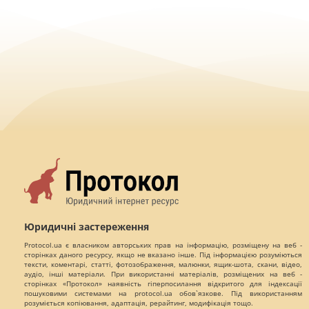
Юридичні застереження
Protocol.ua є власником авторських прав на інформацію, розміщену на веб -
сторінках даного ресурсу, якщо не вказано інше. Під інформацією розуміються
тексти, коментарі, статті, фотозображення, малюнки, ящик-шота, скани, відео,
аудіо, інші матеріали. При використанні матеріалів, розміщених на веб -
сторінках «Протокол» наявність гіперпосилання відкритого для індексації
пошуковими системами на protocol.ua обов`язкове. Під використанням
розуміється копіювання, адаптація, рерайтинг, модифікація тощо.