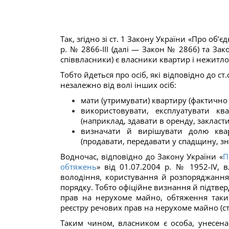
Так, згідно зі ст. 1 Закону України «Про об
р. № 2866-III (далі — Закон № 2866) та За
співвласники) є власники квартир і нежитл
Тобто йдеться про осіб, які відповідно до ст.
незалежно від волі інших осіб:
мати (утримувати) квартиру (фактично
використовувати, експлуатувати кв
(наприклад, здавати в оренду, закласти
визначати й вирішувати долю квар
(продавати, передавати у спадщину, з
Водночас, відповідно до Закону України «
П
обтяжень
» від 01.07.2004 р. № 1952-ІV,
володіння, користування й розпоряджанн
порядку. Тобто офіційне визнання й підтв
прав на нерухоме майно, обтяження таки
реєстру речових прав на нерухоме майно (ст.
Таким чином, власником є особа, унесен