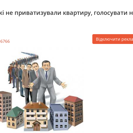
і не приватизували квартиру, голосувати 
Відключити рекл
16766