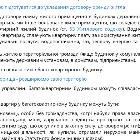
ю підготуватися до укладення договору оренди житла
 договору найму жилого приміщення в будинках державно
артира чи інше ізольоване жиле приміщення, що складаєть
артирний жилий будинок (ст.
63
Житлового кодексу
). Водн
 квартирах, сплачують квартирну плату за користування жи
мунальні послуги: водопостачання, газ, теплову енергію та 
ь житло в територіальної громади (якщо будинок у комунал
алежить державним установам, відомствам, підприємствам).
ах співвласників багатоквартирного будинку.
горища - розширюємо свою територію
в управлінні багатоквартирним будинком можуть співвлас
квартир у багатоквартирному будинку можуть бути:
ноземці, особи без громадянства, котрі набули права власн
лі-продажу, міни, дарування, свідоцтва про право на спа
шенням суду, що вступило в законну силу, договором ренти)
ницької діяльності, які купили, отримали нерухоме май
 майна до Статутного фонду іншим шляхом);