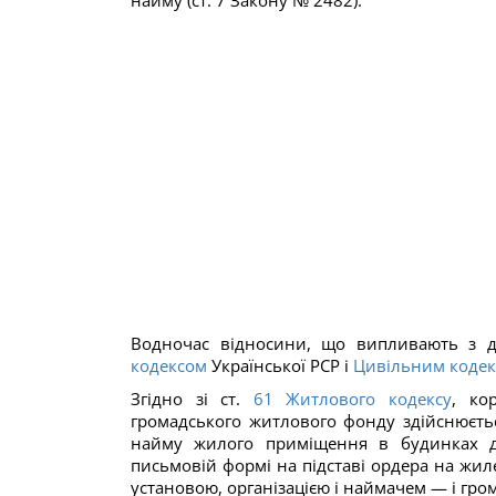
найму (ст. 7 Закону № 2482).
Водночас відносини, що випливають з 
кодексом
Української РСР і
Цивільним коде
Згідно зі ст.
61
Житлового кодексу
, ко
громадського житлового фонду здійснюєть
найму жилого приміщення в будинках д
письмовій формі на підставі ордера на жи
установою, організацією і наймачем — і гро