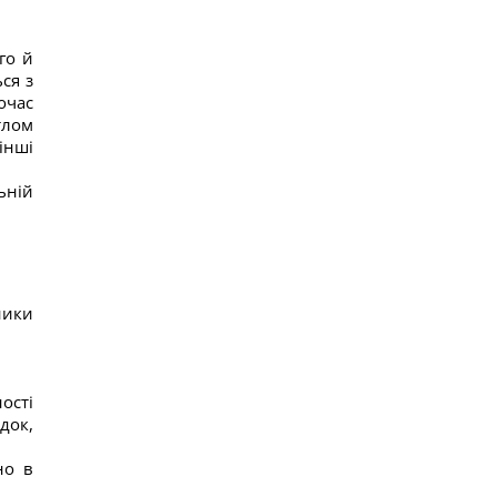
го й
ся з
очас
тлом
інші
ьній
ники
ості
док,
;
но в