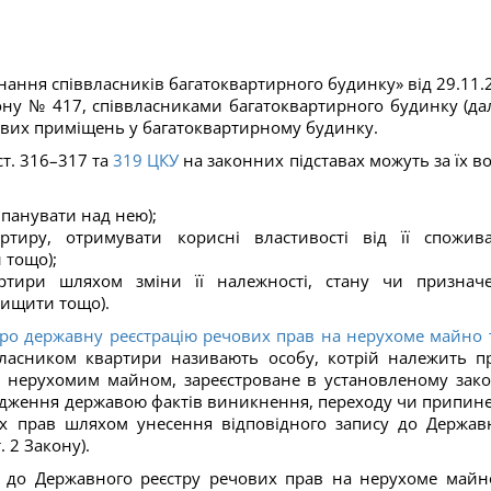
’єднання співвласників багатоквартирного будинку» від 29.11.
кону № 417, співвласниками багатоквартирного будинку (да
ових приміщень у багатоквартирному будинку.
ст. 316–317 та
319
ЦКУ
на законних підставах можуть за їх в
 панувати над нею);
артиру, отримувати корисні властивості від її спожив
 тощо);
тири шляхом зміни її належності, стану чи признач
нищити тощо).
ро державну реєстрацію речових прав на нерухоме майно т
 власником квартири називають особу, котрій належить п
я нерухомим майном, зареєстроване в установленому зак
ердження державою фактів виникнення, переходу чи припин
х прав шляхом унесення відповідного запису до Держав
 2 Закону).
а до Державного реєстру речових прав на нерухоме майн