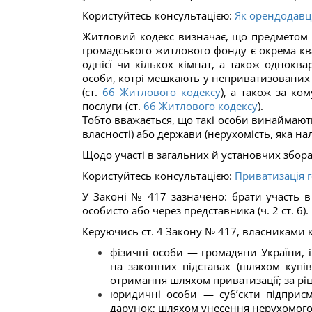
Користуйтесь консультацією:
Як орендодавц
Житловий кодекс визначає, що предметом
громадського житлового фонду є окрема кв
однієї чи кількох кімнат, а також однокв
особи, котрі мешкають у неприватизованих
(ст.
66
Житлового кодексу
), а також за ко
послуги (ст.
66
Житлового кодексу
).
Тобто вважається, що такі особи винаймают
власності) або держави (нерухомість, яка н
Щодо участі в загальних й установчих збор
Користуйтесь консультацією:
Приватизація 
У Законі № 417 зазначено: брати участь 
особисто або через представника (ч. 2 ст. 6).
Керуючись ст. 4 Закону № 417, власниками 
фізичні особи — громадяни України, і
на законних підставах (шляхом купів
отримання шляхом приватизації; за рі
юридичні особи — суб’єкти підприєм
дарунок; шляхом унесення нерухомого