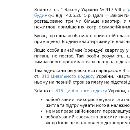
Згідно зі ст. 1 Закону України № 417-VIII «
Пр
будинку
» від 14.05.2015 р. (далі — Закон
розташовано три чи більше квартир. У 
нежитлові приміщення, котрі є самостійним
Буває, що одна особа має в приватній власно
приміщень). В одній квартирі живуть власни
Якщо особа винаймає (орендує) квартиру у 
питань не постає. Такі особи розуміють
тимчасового проживання за плату на підстав
Такі відносини регулюються параграфом 4 гл
ст.
810
Цивільного кодексу
України, кварт
ньому на певний строк за плату на підставі
Згідно ст.
815
Цивільного кодексу
України, 
зобов’язаний використовувати житл
житла та підтримувати його в належном
не має права здійснювати перевлаштув
зобов’язаний своєчасно вносити плату
якщо інше не встановлено договором 