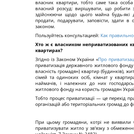
власник квартири, тобто саме така особ
власний розсуд: вирішувати, що робити 
здійснюючи щодо цього майна будь-які д
продати, подарувати, заповісти, здати в 
законом.
Пользуйтесь консультацией:
Как правильно
Хто ж є власником неприватизованих кв
квартирах?
Згідно із Законом України «
Про приватиза
приватизація державного житлового фонду 
власність громадян) квартир (будинків), 
сімей та одиноких осіб, кімнат у кварти
наймачів, і належних до них господарсь
житлового фонду на користь громадян Укра
Тобто процес приватизації — це перехід пр
організацій або територіальних громад до ф
При цьому громадяни, котрі не виявили
приватизувати житло у зв’язку з обмежен