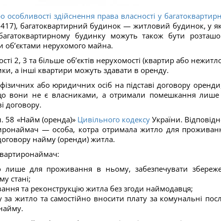
о особливості здійснення права власності у багатоквартир
 № 417), багатоквартирний будинок — житловий будинок, у я
багатоквартирному будинку можуть також бути розташо
и об’єктами нерухомого майна.
сті 2, 3 та більше об’єктів нерухомості (квартир або нежитл
ки, а інші квартири можуть здавати в оренду.
фізичних або юридичних осіб на підставі договору оренди,
, що вони не є власниками, а отримали помешкання лише
і договору.
. 58 «Найм (оренда)»
Цивільного кодексу
України. Відповідн
иронаймач — особа, котра отримала житло для проживан
 договору найму (оренди) житла.
квартиронаймач:
о лише для проживання в ньому, забезпечувати збереж
у стані;
ання та реконструкцію житла без згоди наймодавця;
 за житло та самостійно вносити плату за комунальні посл
найму.