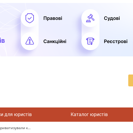
си для юристів
Каталог юристів
риватизували к...