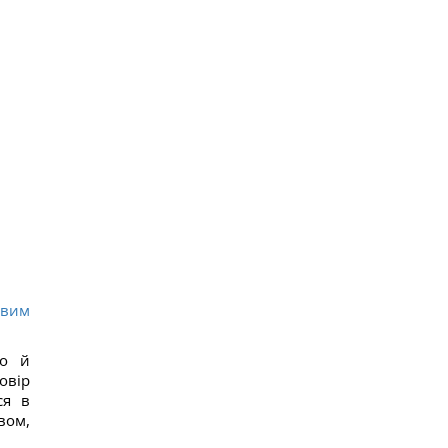
овим
го й
овір
ся в
вом,