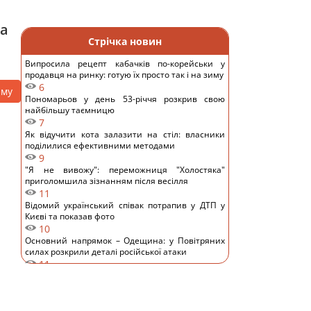
на
Стрічка новин
Випросила рецепт кабачків по-корейськи у
продавця на ринку: готую їх просто так і на зиму
6
аму
Пономарьов у день 53-річчя розкрив свою
найбільшу таємницю
7
Як відучити кота залазити на стіл: власники
поділилися ефективними методами
9
"Я не вивожу": переможниця "Холостяка"
приголомшила зізнанням після весілля
11
Відомий український співак потрапив у ДТП у
Києві та показав фото
10
Основний напрямок – Одещина: у Повітряних
силах розкрили деталі російської атаки
11
Заморожую ягоди так – взимку пахнуть, як з
грядки, не перетворюються на кашу: простий
трюк
9