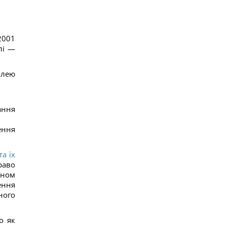
2001
лі —
олею
ання
ення
а їх
раво
оном
ення
ного
о як