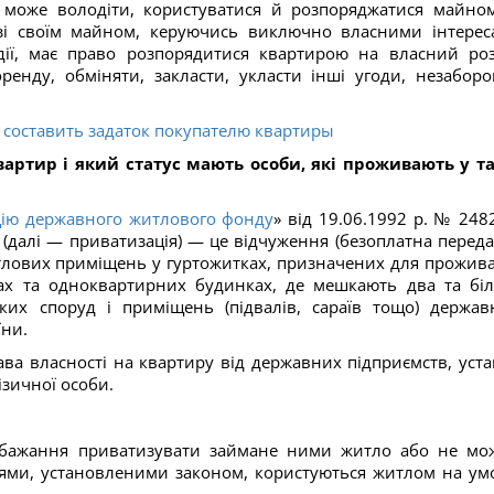
а може володіти, користуватися й розпоряджатися майно
зі своїм майном, керуючись виключно власними інтерес
ії, має право розпорядитися квартирою на власний роз
оренду, обміняти, закласти, укласти інші угоди, незаборо
 составить задаток покупателю квартиры
артир і який статус мають особи, які проживають у т
цію державного житлового фонду
» від 19.06.1992 р. № 2482
(далі — приватизація) — це відчуження (безоплатна переда
житлових приміщень у гуртожитках, призначених для прожив
рах та одноквартирних будинках, де мешкають два та бі
ких споруд і приміщень (підвалів, сараїв тощо) держав
їни.
ава власності на квартиру від державних підприємств, уста
ізичної особи.
 бажання приватизувати займане ними житло або не мо
нями, установленими законом, користуються житлом на ум