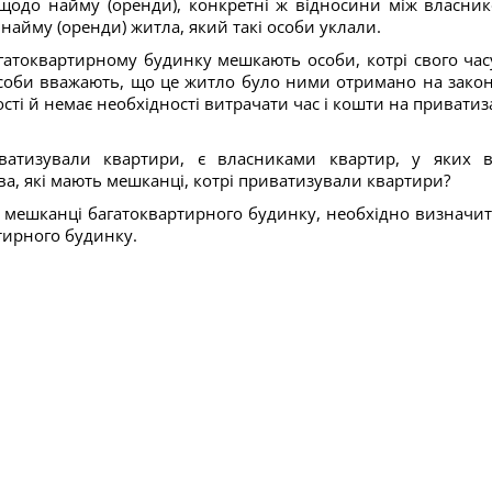
щодо найму (оренди), конкретні ж відносини між власник
айму (оренди) житла, який такі особи уклали.
агатоквартирному будинку мешкають особи, котрі свого час
особи вважають, що це житло було ними отримано на зако
ості й немає необхідності витрачати час і кошти на приватиз
ватизували квартири, є власниками квартир, у яких 
ва, які мають мешканці, котрі приватизували квартири?
ь мешканці багатоквартирного будинку, необхідно визначит
тирного будинку.