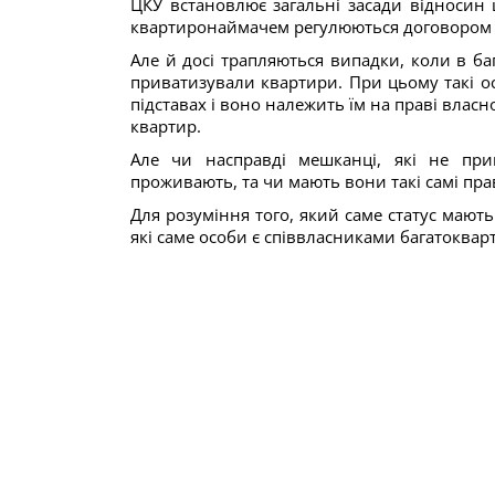
ЦКУ встановлює загальні засади відносин 
квартиронаймачем регулюються договором н
Але й досі трапляються випадки, коли в б
приватизували квартири. При цьому такі 
підставах і воно належить їм на праві власн
квартир.
Але чи насправді мешканці, які не при
проживають, та чи мають вони такі самі пра
Для розуміння того, який саме статус мают
які саме особи є співвласниками багатоквар