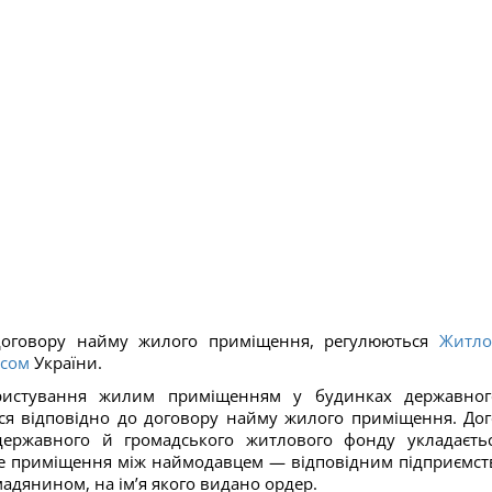
договору найму жилого приміщення, регулюються
Житл
ксом
України.
ристування жилим приміщенням у будинках державно
ся відповідно до договору найму жилого приміщення. Дог
ержавного й громадського житлового фонду укладаєть
ле приміщення між наймодавцем — відповідним підприємст
мадянином, на ім’я якого видано ордер.