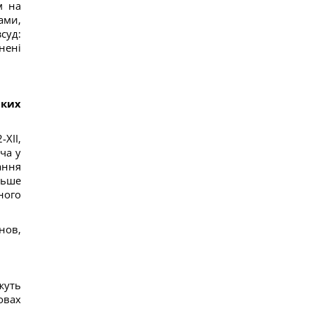
м на
ами,
суд:
нені
аких
-XII,
ча у
ання
льше
ного
нов,
жуть
овах