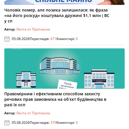
Чоловік помер, але позика залишилася: як фраза
«на його розсуд» коштувала дружині $1,1 млн ( ВС
у сп
Автор:
Лента от Протокола
05.08.2026
Переглядів:
471
Коментарі:
0
Правомірним і ефективним способом захисту
речових прав замовника на об’єкт будівництва в
разі їх осп
Автор:
Лента от Протокола
05.08.2026
Переглядів:
379
Коментарі:
0