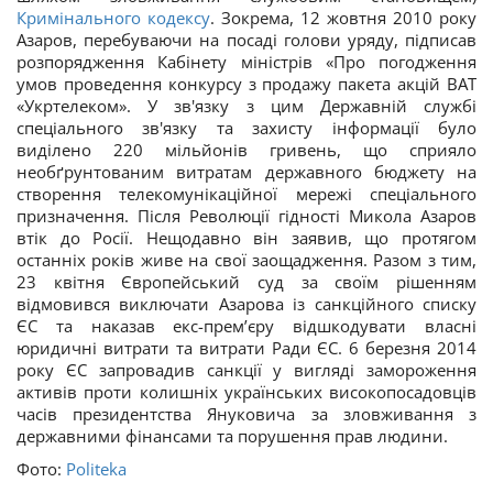
Кримінального кодексу
. Зокрема, 12 жовтня 2010 року
Азаров, перебуваючи на посаді голови уряду, підписав
розпорядження Кабінету міністрів «Про погодження
умов проведення конкурсу з продажу пакета акцій ВАТ
«Укртелеком». У зв'язку з цим Державній службі
спеціального зв'язку та захисту інформації було
виділено 220 мільйонів гривень, що сприяло
необґрунтованим витратам державного бюджету на
створення телекомунікаційної мережі спеціального
призначення. Після Революції гідності Микола Азаров
втік до Росії. Нещодавно він заявив, що протягом
останніх років живе на свої заощадження. Разом з тим,
23 квітня Європейський суд за своїм рішенням
відмовився виключати Азарова із санкційного списку
ЄС та наказав екс-прем’єру відшкодувати власні
юридичні витрати та витрати Ради ЄС. 6 березня 2014
року ЄС запровадив санкції у вигляді замороження
активів проти колишніх українських високопосадовців
часів президентства Януковича за зловживання з
державними фінансами та порушення прав людини.
Фото:
Politeka