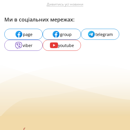
Дивитись усі новини
Ми в соціальних мережах:
page
group
telegram
viber
youtube