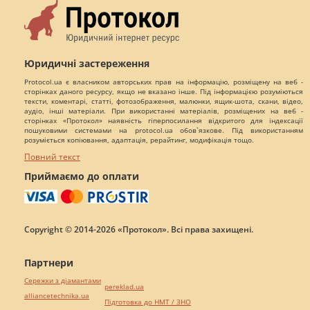
Юридичні застереження
Protocol.ua є власником авторських прав на інформацію, розміщену на веб -
сторінках даного ресурсу, якщо не вказано інше. Під інформацією розуміються
тексти, коментарі, статті, фотозображення, малюнки, ящик-шота, скани, відео,
аудіо, інші матеріали. При використанні матеріалів, розміщених на веб -
сторінках «Протокол» наявність гіперпосилання відкритого для індексації
пошуковими системами на protocol.ua обов`язкове. Під використанням
розуміється копіювання, адаптація, рерайтинг, модифікація тощо.
Повний текст
Приймаємо до оплати
Copyright © 2014-2026 «Протокол». Всі права захищені.
Партнери
Сережки з діамантами
pereklad.ua
alliancetechnika.ua
Підготовка до НМТ / ЗНО