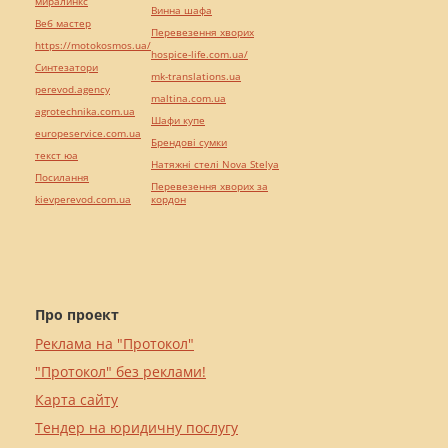
миралинкс
Винна шафа
Веб мастер
Перевезення хворих
https://motokosmos.ua/
hospice-life.com.ua/
Синтезатори
mk-translations.ua
perevod.agency
maltina.com.ua
agrotechnika.com.ua
Шафи купе
europeservice.com.ua
Брендові сумки
текст юа
Натяжні стелі Nova Stelya
Посилання
Перевезення хворих за
kievperevod.com.ua
кордон
Про проект
Реклама на "Протокол"
"Протокол" без реклами!
Карта сайту
Тендер на юридичну послугу