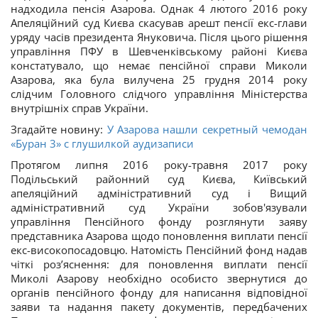
надходила пенсія Азарова. Однак 4 лютого 2016 року
Апеляційний суд Києва скасував арешт пенсії екс-глави
уряду часів президента Януковича. Після цього рішення
управління ПФУ в Шевченківському районі Києва
констатувало, що немає пенсійної справи Миколи
Азарова, яка була вилучена 25 грудня 2014 року
слідчим Головного слідчого управління Міністерства
внутрішніх справ України.
Згадайте новину:
У Азарова нашли секретный чемодан
«Буран 3» с глушилкой аудизаписи
Протягом липня 2016 року-травня 2017 року
Подільський районний суд Києва, Київський
апеляційний адміністративний суд і Вищий
адміністративний суд України зобов'язували
управління Пенсійного фонду розглянути заяву
представника Азарова щодо поновлення виплати пенсії
екс-високопосадовцю. Натомість Пенсійний фонд надав
чіткі роз’яснення: для поновлення виплати пенсії
Миколі Азарову необхідно особисто звернутися до
органів пенсійного фонду для написання відповідної
заяви та надання пакету документів, передбачених