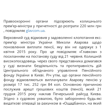
Правоохоронні органи підозрюють колишнього
прем’єр-міністра у причетності до розтрати 220 млн грн
, повідомляє
glavcom.ua
.
Верховний суд відмовив у задоволенні клопотання екс-
прем’єр міністра України Миколи Азарова щодо
поновлення виплати пенсії, яку він не одержує з 1
квітня 2015 року. Про це повідомляє «Главком» з
посиланням на постанову суду від 21 червня. Колишній
високопосадовець через свого представника домагався
у суді визнати бездіяльність та протиправність дій
Центрального об'єднаного управління Пенсійного
фонду України в Києві. Річ утім, що органи пенсійного
фонду відмовляються виплачувати Азарову пенсію у
розмірі 17 тис. 252 грн 84 коп. Основною причиною
послужив арешт грошових коштів (пенсії), який 21
грудня 2015 року наклав Печерський райсуд Києва.
Згідно з судовою ухвалою, було заборонено будь-які
видаткові операції за рахунком в «Ощадбанку», на який