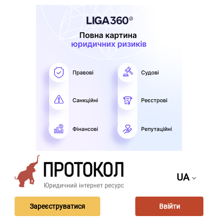
UA
Зареєструватися
Ввійти