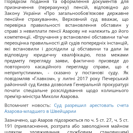
Порядком подання та оформлення документів для
призначення (перерахунку) пенсій, відповідно до
Закону України «Про загальнообов'язкове державне
пенсійне страхування», Верховний суд вважає, що
перевірка правильності встановлення обставин у
справі з невиплати пенсії Азарову не належить до його
компетенції. «Втручання у встановлені обставини та/чи
переоцінка правильності дій судів попередніх інстанцій,
які встановили і дослідили ці обставини та дали їм
відповідну юридичну кваліфікацію, поза межами
предмету перегляду заяви, фактично призведе до
повторного касаційного перегляду справи, що є
неприпустимим», - сказано у постанові суду. Як
повідомляв «Главком», у липні 2017 року Печерський
районний суд Києва дозволив Генеральній прокуратурі
почати спеціальне розслідування щодо колишнього
прем'єр-міністра Миколи Азарова.
Вспомниет новость:
Суд разрешил арестовать счета
Азарова-младшего в Швейцарии
Зазначено, що Азаров підозрюється по ч. 5 ст. 27, ч. 5 ст.
191 (привласнення, розтрата або заволодіння майном
шляхом зловживання службовим становищем)