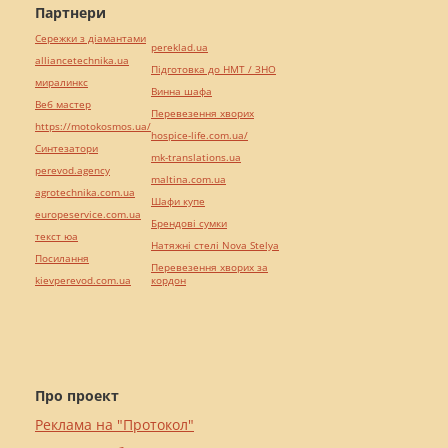
Партнери
Сережки з діамантами
pereklad.ua
alliancetechnika.ua
Підготовка до НМТ / ЗНО
миралинкс
Винна шафа
Веб мастер
Перевезення хворих
https://motokosmos.ua/
hospice-life.com.ua/
Синтезатори
mk-translations.ua
perevod.agency
maltina.com.ua
agrotechnika.com.ua
Шафи купе
europeservice.com.ua
Брендові сумки
текст юа
Натяжні стелі Nova Stelya
Посилання
Перевезення хворих за
kievperevod.com.ua
кордон
Про проект
Реклама на "Протокол"