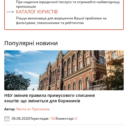
Про надання юридичної послуги та отримайте найвигіднішу
пропозицію
КАТАЛОГ ЮРИСТІВ
Пошук виконавця для вирішення Вашої проблеми за
фильтрами, показниками та рейтингом
Популярні новини
НБУ змінив правила примусового списання
коштів: що зміниться для боржників
Автор:
Лента от Протокола
06.08.2026
Переглядів:
102
Коментарі:
0