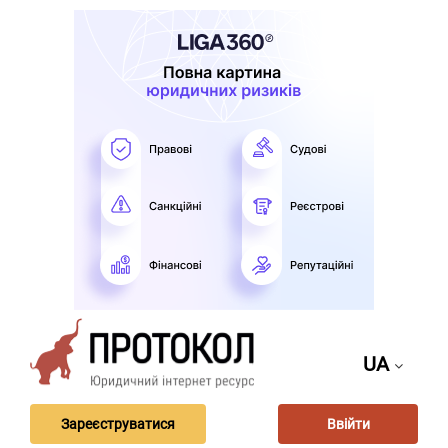
UA
Зареєструватися
Ввійти