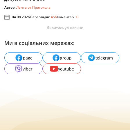
Автор:
Лента от Протокола
04.08.2026
Переглядів:
456
Коментарі:
0
Дивитись усі новини
Ми в соціальних мережах:
page
group
telegram
viber
youtube