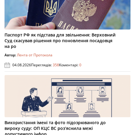
Паспорт РФ як підстава для звільнення: Верховний
Суд скасував рішення про поновлення посадовця
на ро
Автор:
Лента от Протокола
04.08.2026
Переглядів:
358
Коментарі:
0
Використання імені та фото підозрюваного до
вироку суду: ОП КЦС ВС роз’яснила межі
допустимого інфор