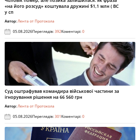
Чоловік помер, але позика залишилася: як фраза
«на його розсуд» коштувала дружині $1,1 млн ( ВС
у сп
Автор:
Лента от Протокола
05.08.2026
Переглядів:
392
Коментарі:
0
Суд оштрафував командира військової частини за
ігнорування рішення на 66 560 грн
Автор:
Лента от Протокола
05.08.2026
Переглядів:
301
Коментарі:
0