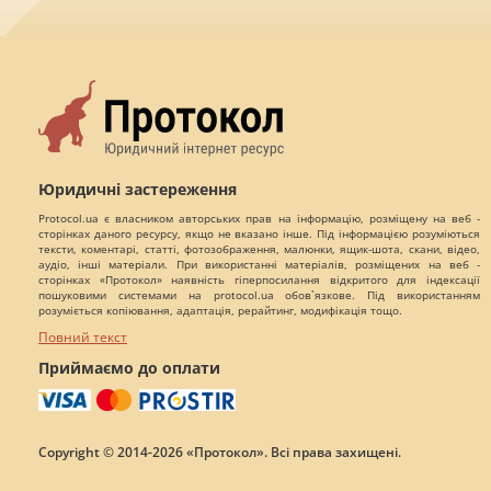
Юридичні застереження
Protocol.ua є власником авторських прав на інформацію, розміщену на веб -
сторінках даного ресурсу, якщо не вказано інше. Під інформацією розуміються
тексти, коментарі, статті, фотозображення, малюнки, ящик-шота, скани, відео,
аудіо, інші матеріали. При використанні матеріалів, розміщених на веб -
сторінках «Протокол» наявність гіперпосилання відкритого для індексації
пошуковими системами на protocol.ua обов`язкове. Під використанням
розуміється копіювання, адаптація, рерайтинг, модифікація тощо.
Повний текст
Приймаємо до оплати
Copyright © 2014-2026 «Протокол». Всі права захищені.