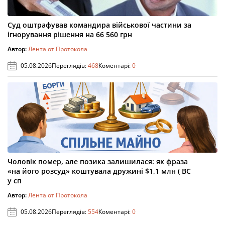
Суд оштрафував командира військової частини за
ігнорування рішення на 66 560 грн
Автор:
Лента от Протокола
05.08.2026
Переглядів:
468
Коментарі:
0
Чоловік помер, але позика залишилася: як фраза
«на його розсуд» коштувала дружині $1,1 млн ( ВС
у сп
Автор:
Лента от Протокола
05.08.2026
Переглядів:
554
Коментарі:
0