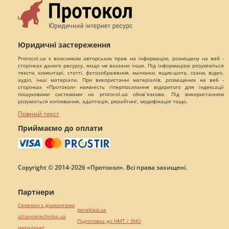
Юридичні застереження
Protocol.ua є власником авторських прав на інформацію, розміщену на веб -
сторінках даного ресурсу, якщо не вказано інше. Під інформацією розуміються
тексти, коментарі, статті, фотозображення, малюнки, ящик-шота, скани, відео,
аудіо, інші матеріали. При використанні матеріалів, розміщених на веб -
сторінках «Протокол» наявність гіперпосилання відкритого для індексації
пошуковими системами на protocol.ua обов`язкове. Під використанням
розуміється копіювання, адаптація, рерайтинг, модифікація тощо.
Повний текст
Приймаємо до оплати
Copyright © 2014-2026 «Протокол». Всі права захищені.
Партнери
Сережки з діамантами
pereklad.ua
alliancetechnika.ua
Підготовка до НМТ / ЗНО
миралинкс