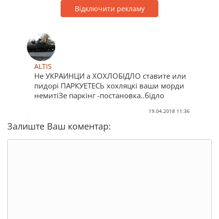
Відключити рекламу
ALTIS
Не УКРАИНЦИ а ХОХЛОБІДЛО ставите или
пидорі ПАРКУЕТЕСЬ хохляцкі ваши морди
немитіЗе паркінг -постановка..бідло
19.04.2018 11:36
Залиште Ваш коментар: