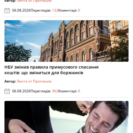
Автор:
Лента от Протокола
06.08.2026
Переглядів:
132
Коментарі:
0
НБУ змінив правила примусового списання
коштів: що зміниться для боржників
Автор:
Лента от Протокола
06.08.2026
Переглядів:
362
Коментарі:
0