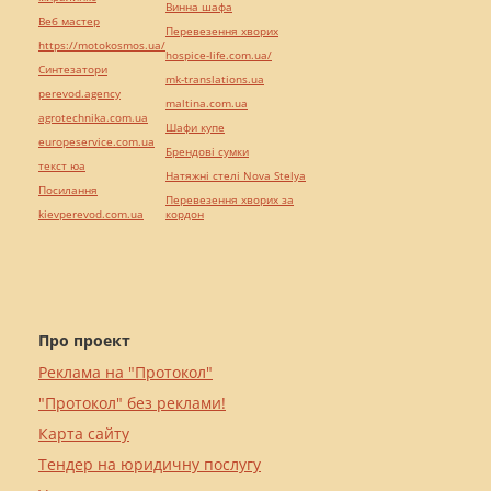
Винна шафа
Веб мастер
Перевезення хворих
https://motokosmos.ua/
hospice-life.com.ua/
Синтезатори
mk-translations.ua
perevod.agency
maltina.com.ua
agrotechnika.com.ua
Шафи купе
europeservice.com.ua
Брендові сумки
текст юа
Натяжні стелі Nova Stelya
Посилання
Перевезення хворих за
kievperevod.com.ua
кордон
Про проект
Реклама на "Протокол"
"Протокол" без реклами!
Карта сайту
Тендер на юридичну послугу