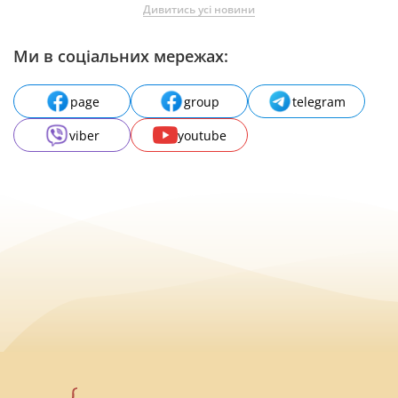
Дивитись усі новини
Ми в соціальних мережах:
page
group
telegram
viber
youtube