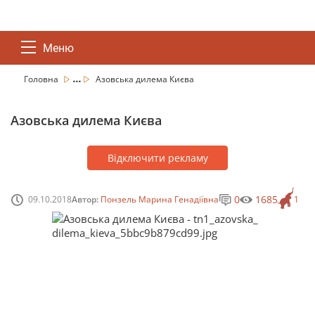
Меню
...
Головна
Азовська дилема Києва
Азовська дилема Києва
Відключити рекламу
0
1685
09.10.2018
Автор:
Понзель Марина Генадіївна
1