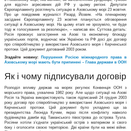
для відсічі» агресивних дій РФ у цьому регіоні. Депутати
Європарламенту розглянуть ситуацію в Азовському морі 23 жовтня.
Про це повідомив журналіст Рікард Йозвяк. «На пленарному
засіданні Європарламенту 23 жовтня планується обговорення
ситуації в Азовському морі. На цьому етапі не зрозуміло, чи буде
тоді ж голосування за резолюцію», – написав він. Суттєва деталь:
Росія провокує загострення на Азові та економічну блокаду
українських портів, водночас між Україною та РФ досі діє договір
про співробітництво у використанні Азовського моря і Керченської
протоки. Цей документ датований 2003 роком.
Згадайте новину:
Порушення Росією міжнародного права в
Азовському морі мають бути припинені – Глава держави в ООН
Як і чому підписували договір
Розподіл впливу держав на морях регулює Конвенція ООН з
морського права, ухвалена 1982 року. Але щодо ситуації на Азові
Росія та Україна використовують також підписаний 24 грудня 2003
року договір про співробітництво у використанні Азовського моря і
Керченської протоки. Цей документ було укладено ще за
президентства Леоніда Кучми, якраз після конфлікту навколо
будівництва дамби від Таманського півострова до острова Тузла.
Росіяни хотіли з’єднати український острів з материком зі свого
боку і оголосити своєю територією. Дві країни були на межі війни.