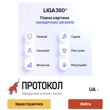
UA
Зареєструватися
Ввійти