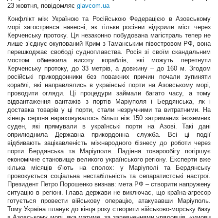
23 жовтня, повідомляє
glavcom.ua
Конфлікт між Україною та Російською Федерацією в Азовському
морі загострився навесні, як тільки росіяни відкрили міст через
Керченську протоку. Ця незаконно побудована магістраль тепер не
лише з’єднує окупований Крим з Таманським півостровом РФ, вона
перешкоджає свободі судноплавства. Росія зі своїм скандальним
мостом обмежила висоту кораблів, які можуть перетнути
Керченську протоку, до 33 метрів, а довжину – до 160 м. Згодом
російські прикордонники без поважних причин почали зупиняти
кораблі, які направлялись в українські порти на Азовському морі,
проводити огляди. Ці процедури займали багато часу, а тому
відвантаження вантажів з портів Маріуполя і Бердянська, як і
доставка товарів у ці порти, стали незручними та витратними. На
кінець серпня нараховувалось більш ніж 150 затриманих іноземних
суден, які прямували в українські порти на Азові. Такі дані
оприлюднила Державна прикордонна служба. Всі ці події
відбивають зацікавленість міжнародного бізнесу до роботи через
порти Бердянська та Маріуполя. Падіння товарообігу погіршує
економічне становище великого українського регіону. Експерти вже
кілька місяців б’ють на сполох: у Маріуполі та Бердянську
провокується соціальна нестабільність та сепаратистські настрої.
Президент Петро Порошенко визнав: мета РФ – створити напружену
ситуацію в регіоні. Глава держави не виключає, що країна-агресор
готується провести військову операцію, атакувавши Маріуполь.
Тому Україна планує до кінця року створити військово-морську базу
в Азовському морі, яка матиме, за запевненнями урядовців, «умови