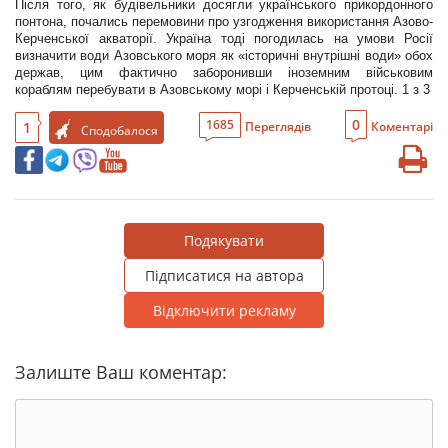
Після того, як будівельники досягли українського прикордонного
понтона, почались перемовини про узгодження використання Азово-
Керченської акваторії. Україна тоді погодилась на умови Росії
визначити води Азовського моря як «історичні внутрішні води» обох
держав, цим фактично заборонивши іноземним військовим
кораблям перебувати в Азовському морі і Керченській протоці. 1 з 3
0
1685
1
Переглядів
Коментарі
Сподобалося
Подякувати
Підписатися на автора
Відключити рекламу
Залиште Ваш коментар: