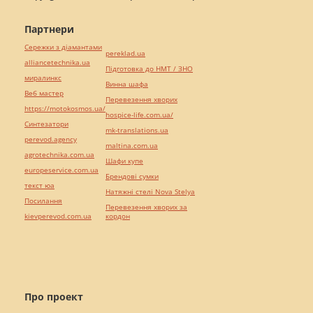
Партнери
Сережки з діамантами
pereklad.ua
alliancetechnika.ua
Підготовка до НМТ / ЗНО
миралинкс
Винна шафа
Веб мастер
Перевезення хворих
https://motokosmos.ua/
hospice-life.com.ua/
Синтезатори
mk-translations.ua
perevod.agency
maltina.com.ua
agrotechnika.com.ua
Шафи купе
europeservice.com.ua
Брендові сумки
текст юа
Натяжні стелі Nova Stelya
Посилання
Перевезення хворих за
kievperevod.com.ua
кордон
Про проект