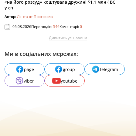
«на його розсуд» коштувала дружині $1,1 млн ( ВС
у сп
Автор:
Лента от Протокола
05.08.2026
Переглядів:
546
Коментарі:
0
Дивитись усі новини
Ми в соціальних мережах:
page
group
telegram
viber
youtube