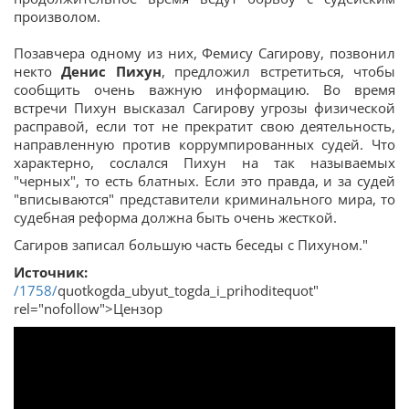
произволом.
Позавчера одному из них, Фемису Сагирову, позвонил
некто
Денис Пихун
, предложил встретиться, чтобы
сообщить очень важную информацию. Во время
встречи Пихун высказал Сагирову угрозы физической
расправой, если тот не прекратит свою деятельность,
направленную против коррумпированных судей. Что
характерно, сослался Пихун на так называемых
"черных", то есть блатных. Если это правда, и за судей
"вписываются" представители криминального мира, то
судебная реформа должна быть очень жесткой.
Сагиров записал большую часть беседы с Пихуном."
Источник:
/1758/
quotkogda_ubyut_togda_i_prihoditequot"
rel="nofollow">Цензор