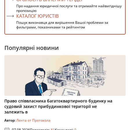
Про надання юридичної послуги та отримайте найвигіднішу
пропозицію
КАТАЛОГ ЮРИСТІВ
Пошук виконавця для вирішення Вашої проблеми за
фильтрами, показниками та рейтингом
Популярні новини
Право співвласника багатоквартирного будинку на
судовий захист прибудинкової території не
залежить в
Автор:
Лента от Протокола
07.08.2026
Переглядів:
81
Коментарі:
0