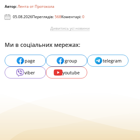
Автор:
Лента от Протокола
05.08.2026
Переглядів:
568
Коментарі:
0
Дивитись усі новини
Ми в соціальних мережах:
page
group
telegram
viber
youtube