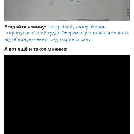
Згадайте новину:
Потерпілий, якому зброєю
погрожував п’яний суддя Оберемко раптово відмовився
від обвинувачення і суд закрив справу
А вот ещё и такое мнение: