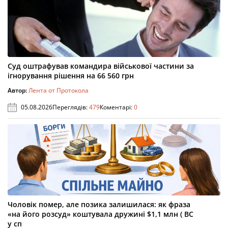
Суд оштрафував командира військової частини за
ігнорування рішення на 66 560 грн
Автор:
Лента от Протокола
05.08.2026
Переглядів:
479
Коментарі:
0
Чоловік помер, але позика залишилася: як фраза
«на його розсуд» коштувала дружині $1,1 млн ( ВС
у сп