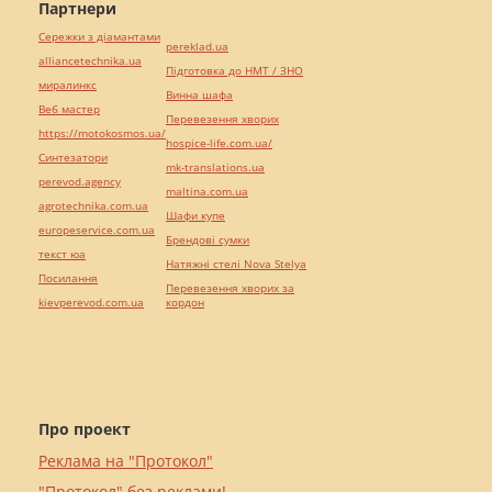
Партнери
Сережки з діамантами
pereklad.ua
alliancetechnika.ua
Підготовка до НМТ / ЗНО
миралинкс
Винна шафа
Веб мастер
Перевезення хворих
https://motokosmos.ua/
hospice-life.com.ua/
Синтезатори
mk-translations.ua
perevod.agency
maltina.com.ua
agrotechnika.com.ua
Шафи купе
europeservice.com.ua
Брендові сумки
текст юа
Натяжні стелі Nova Stelya
Посилання
Перевезення хворих за
kievperevod.com.ua
кордон
Про проект
Реклама на "Протокол"
"Протокол" без реклами!