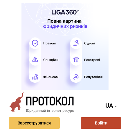
UA
Зареєструватися
Ввійти