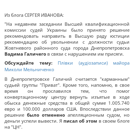
Из блога СЕРГЕЯ ИВАНОВА:
"На недавнем заседании Высшей квалификационной
комиссии судей Украины было принято решение
рекомендовать направить в Высшую раду юстиции
рекомендацию об увольнении с должности судьи
Жовтневого районного суда города Днепропетровска
Вадима Галичего
в связи с нарушением им присяги.
Обсуждайте тему:
Плівки (аудіозаписи) майора
Миколи Мельниченко
В Днепропетровске Галичий считается "карманным"
судьей группы "Приват". Кроме того, напомню, в свое
время он прославился тем, что помог
конвертационному центру вернуть изъятые в ходе
обыска денежные средства в общей сумме 1.005.740
евро и 100.000 долларов США. Впоследствии данное
решение
было отменено
апелляционным судом, но
деньги успели вывести. Я
писал об этом
в своем блоге
на "ЦН".