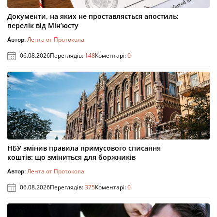
Документи, на яких не проставляється апостиль:
перелік від Мін’юсту
Автор:
Лента от Протокола
06.08.2026
Переглядів:
148
Коментарі:
0
НБУ змінив правила примусового списання
коштів: що зміниться для боржників
Автор:
Лента от Протокола
06.08.2026
Переглядів:
375
Коментарі:
0