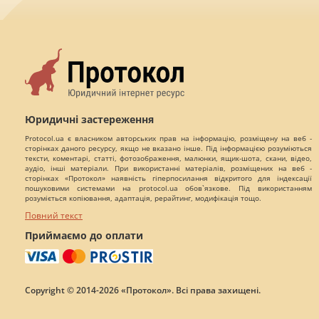
Юридичні застереження
Protocol.ua є власником авторських прав на інформацію, розміщену на веб -
сторінках даного ресурсу, якщо не вказано інше. Під інформацією розуміються
тексти, коментарі, статті, фотозображення, малюнки, ящик-шота, скани, відео,
аудіо, інші матеріали. При використанні матеріалів, розміщених на веб -
сторінках «Протокол» наявність гіперпосилання відкритого для індексації
пошуковими системами на protocol.ua обов`язкове. Під використанням
розуміється копіювання, адаптація, рерайтинг, модифікація тощо.
Повний текст
Приймаємо до оплати
Copyright © 2014-2026 «Протокол». Всі права захищені.